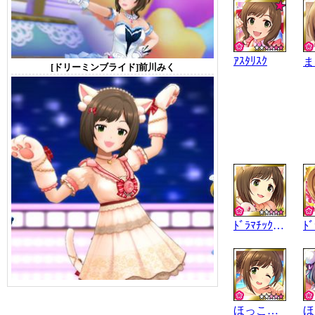
ｱｽﾀﾘｽｸ
[ドリーミンブライド]前川みく
ﾄﾞﾗﾏﾁｯｸﾈｺﾁｬﾝ
ほっこりﾈｺﾁｬﾝ