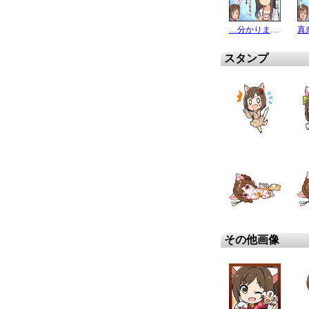
…分かります…
真
スタンプ
その他画像