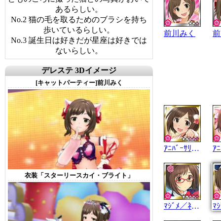
あるらしい。
No.2 猫の毛を取るためのブラシを持ち
歩いているらしい。
前川みく
前
No.3 誕生日は好きだが星座は好きでは
ないらしい。
デレステ 3Dイメージ
[キャットパーティー]前川みく
ｱﾆﾊﾞｰｻﾘｰｷｬｯﾄ
衣装「スターリースカイ・ブライト」
ﾏｼﾞﾒ／ﾈｺﾁｬﾝ