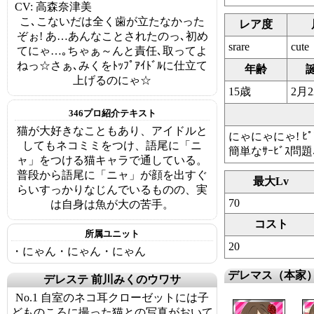
CV: 高森奈津美
こ､こないだは全く歯が立たなかった
レア度
ぞぉ! あ…あんなことされたのっ､初め
srare
cute
てにゃ…｡ちゃぁ～んと責任､取ってよ
ねっ☆さぁ､みくをﾄｯﾌﾟｱｲﾄﾞﾙに仕立て
年齢
上げるのにゃ☆
15歳
2月
346プロ紹介テキスト
猫が大好きなこともあり、アイドルと
にゃにゃにゃ! ﾋ
してもネコミミをつけ、語尾に「ニ
簡単なｻｰﾋﾞｽ
ャ」をつける猫キャラで通している。
普段から語尾に「ニャ」が顔を出すぐ
最大Lv
らいすっかりなじんでいるものの、実
70
は自身は魚が大の苦手。
コスト
所属ユニット
20
・にゃん・にゃん・にゃん
デレマス（本家
デレステ 前川みくのウワサ
No.1 自室のネコ耳クローゼットには子
どものころに撮った猫との写真がおいて