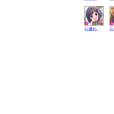
心通わすﾆｬﾋﾞｹﾞｰﾀｰ