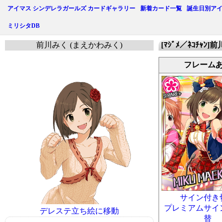
アイマス シンデレラガールズ カードギャラリー
新着カード一覧
誕生日別ア
ミリシタDB
前川みく (まえかわみく)
[ﾏｼﾞﾒ／ﾈｺﾁｬﾝ
フレーム
サイン付き
プレミアムサイ
デレステ立ち絵に移動
替