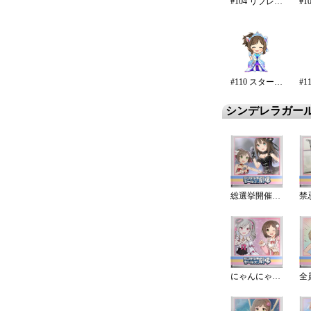
#104 リフレイン・ファンタジア/再生
#110 スターライト・エタニティ
シンデレラガー
総選挙開催中!
禁
にゃんにゃんゲーム!