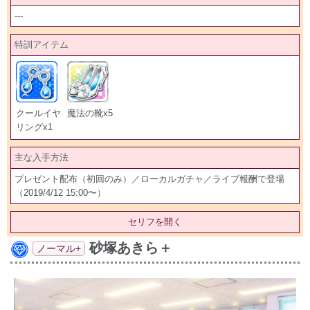
---
特訓アイテム
クールイヤ
魔法の靴x5
リングx1
主な入手方法
プレゼント配布（初回のみ）／ローカルガチャ／ライブ報酬で登場
（2019/4/12 15:00〜）
セリフを開く
砂塚あきら＋
ノーマル+