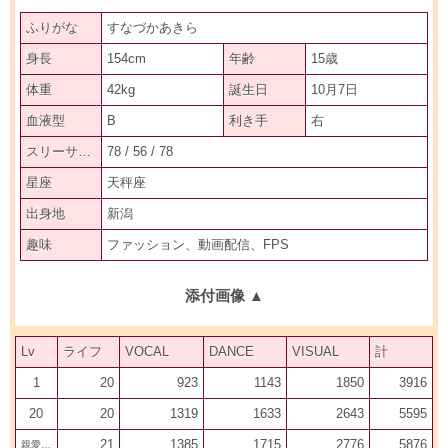
ふりがな
すなづかあきら
身長
154cm
年齢
15歳
体重
42kg
誕生日
10月7日
血液型
B
利き手
右
スリーサイズ
78 / 56 / 78
星座
天秤座
出身地
新潟
趣味
ファッション、動画配信、FPS
添付画像
▲
Lv
ライフ
VOCAL
DANCE
VISUAL
計
1
20
923
1143
1850
3916
20
20
1319
1633
2643
5595
21
1385
1715
2776
5876
親愛20