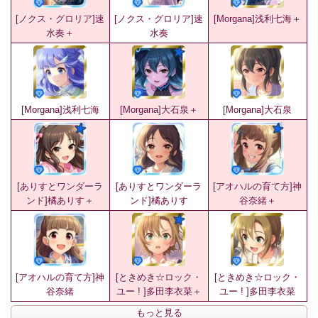
[ノクス・グロリア]速
[ノクス・グロリア]速
[Morgana]浅利七海＋
水奏＋
水奏
[Morgana]浅利七海
[Morgana]大石泉＋
[Morgana]大石泉
[ありすとワンダーラ
[ありすとワンダーラ
[アオハルの育て方]神
ンド]橘ありす＋
ンド]橘ありす
谷奈緒＋
[アオハルの育て方]神
[ときめき☆ロック・
[ときめき☆ロック・
谷奈緒
ユー ! ]多田李衣菜＋
ユー ! ]多田李衣菜
もっと見る