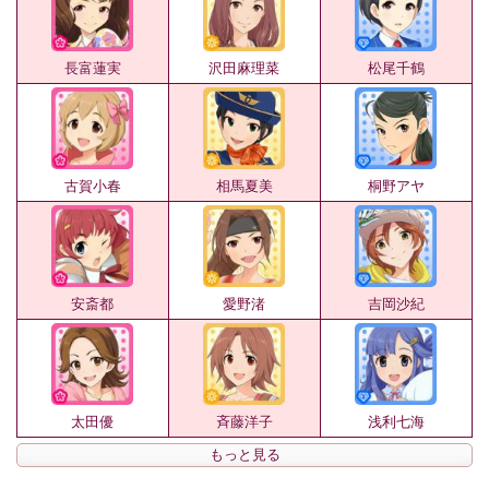
長富蓮実
沢田麻理菜
松尾千鶴
古賀小春
相馬夏美
桐野アヤ
安斎都
愛野渚
吉岡沙紀
太田優
斉藤洋子
浅利七海
もっと見る