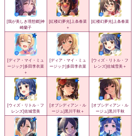
[我が美しき理想郷]神
[紅楼幻夢光]上条春菜
[紅楼幻夢光]上条春菜
崎蘭子
＋
[ディア・マイ・ミュ
[ディア・マイ・ミュ
[ウィズ・リトル・フ
ージック]多田李衣菜
ージック]多田李衣菜
レンズ]佐城雪美＋
＋
[ウィズ・リトル・フ
[オブシディアン・ル
[オブシディアン・ル
レンズ]佐城雪美
ージュ]黒川千秋＋
ージュ]黒川千秋