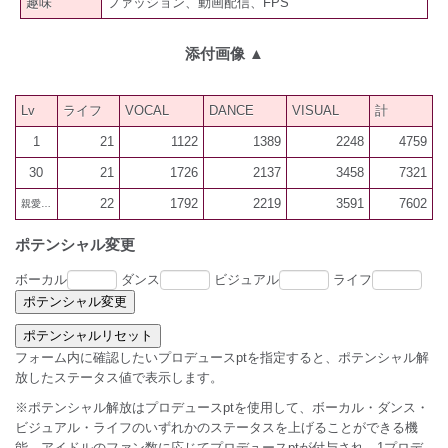
趣味
ファッション、動画配信、FPS
添付画像
▲
Lv
ライフ
VOCAL
DANCE
VISUAL
計
1
21
1122
1389
2248
4759
30
21
1726
2137
3458
7321
22
1792
2219
3591
7602
親愛60
ポテンシャル変更
ボーカル
ダンス
ビジュアル
ライフ
フォーム内に確認したいプロデュースptを指定すると、ポテンシャル解
放したステータス値で表示します。
※ポテンシャル解放はプロデュースptを使用して、ボーカル・ダンス・
ビジュアル・ライフのいずれかのステータスを上げることができる機
能。アイドルのファン数に応じてプロデュースptが付与され、1プロデ