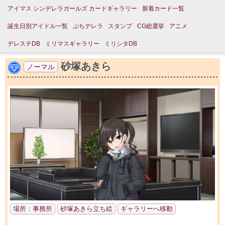
アイマス シンデレラガールズ カードギャラリー
新着カード一覧
誕生日別アイドル一覧
ぷちデレラ
スタンプ
CG総選挙
アニメ
デレステDB
ミリマスギャラリー
ミリシタDB
砂塚あきら
ノーマル
場所：事務所
砂塚あきら立ち絵
ギャラリーへ移動