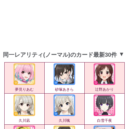
同一レアリティ(ノーマル)のカード最新30件
▲
夢見りあむ
砂塚あきら
辻野あかり
久川凪
久川颯
白雪千夜