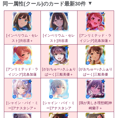
同一属性(クール)のカード最新30件
▲
[インペリウム・セレ
[インペリウム・セレ
[アンリミテッド・ラ
スト]渋谷凛＋
スト]渋谷凛
イジング]北条加蓮＋
[アンリミテッド・ラ
[がおちゅー♪さふぁり
[がおちゅー♪さふぁり
イジング]北条加蓮
ぱーく]三船美優＋
ぱーく]三船美優
[シャイン・バイ・ミ
[シャイン・バイ・ミ
[我が美しき理想郷]神
ー]アナスタシア＋
ー]アナスタシア
崎蘭子＋