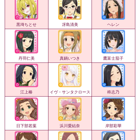
黒埼ちとせ
冴島清美
ヘレン
丹羽仁美
真鍋いつき
鷹富士茄子
江上椿
イヴ・サンタクロース
柊志乃
日下部若葉
浜川愛結奈
岸部彩華