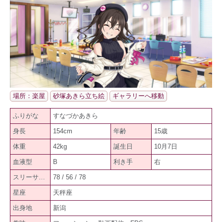
場所：楽屋
砂塚あきら立ち絵
ギャラリーへ移動
ふりがな
すなづかあきら
身長
154cm
年齢
15歳
体重
42kg
誕生日
10月7日
血液型
B
利き手
右
スリーサイズ
78 / 56 / 78
星座
天秤座
出身地
新潟