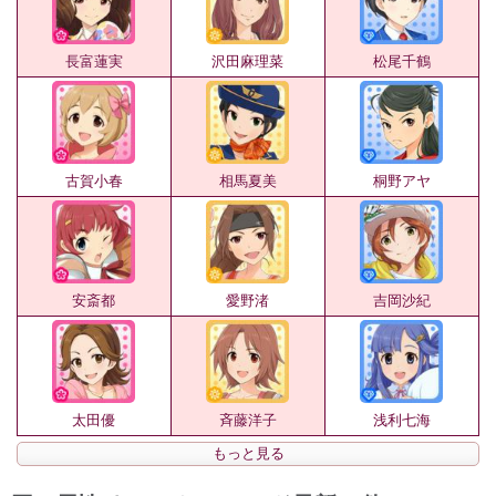
長富蓮実
沢田麻理菜
松尾千鶴
古賀小春
相馬夏美
桐野アヤ
安斎都
愛野渚
吉岡沙紀
太田優
斉藤洋子
浅利七海
もっと見る