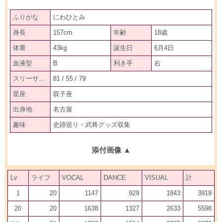
ふりがな
にわひとみ
身長
157cm
年齢
18歳
体重
43kg
誕生日
6月4日
血液型
B
利き手
右
スリーサイズ
81 / 55 / 79
星座
双子座
出身地
名古屋
趣味
史跡巡り・武将グッズ収集
添付画像
▲
Lv
ライフ
VOCAL
DANCE
VISUAL
計
1
20
1147
929
1843
3919
20
20
1638
1327
2633
5598