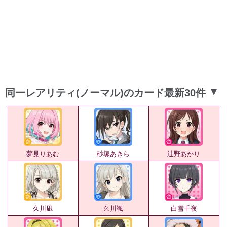
同一レアリティ(ノーマル)のカード最新30件
▲
夢見りあむ
砂塚あきら
辻野あかり
久川凪
久川颯
白雪千夜