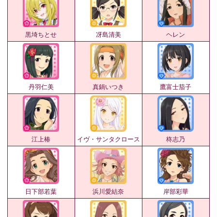
黒埼ちとせ
冴島清美
ヘレン
丹羽仁美
真鍋いつき
鷹富士茄子
江上椿
イヴ・サンタクロース
柊志乃
日下部若葉
浜川愛結奈
岸部彩華