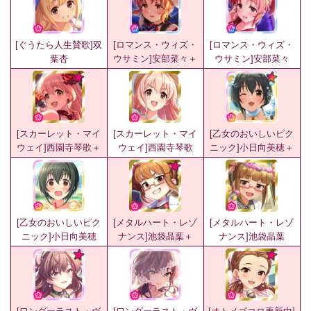
[ぐうたら人生賛歌]双
[ロマンス・ウィズ・
[ロマンス・ウィズ・
葉杏
ウサミン]安部菜々＋
ウサミン]安部菜々
[スカーレット・マイ
[スカーレット・マイ
[乙女のおいしいピク
ウェイ]西園寺琴歌＋
ウェイ]西園寺琴歌
ニック]小日向美穂＋
[乙女のおいしいピク
[メタルハート・レゾ
[メタルハート・レゾ
ニック]小日向美穂
ナンス]池袋晶葉＋
ナンス]池袋晶葉