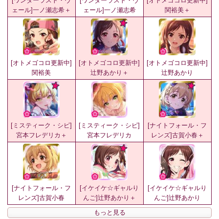
[ワンダーラスト・ヴ
[ワンダーラスト・ヴ
[オトメゴコロ更新中]
ェール]一ノ瀬志希＋
ェール]一ノ瀬志希
関裕美＋
[オトメゴコロ更新中]
[オトメゴコロ更新中]
[オトメゴコロ更新中]
関裕美
辻野あかり＋
辻野あかり
[ミスティーク・シピ]
[ミスティーク・シピ]
[ナイトフォール・フ
宮本フレデリカ＋
宮本フレデリカ
レンズ]古賀小春＋
[ナイトフォール・フ
[イケイケ☆ギャルり
[イケイケ☆ギャルり
レンズ]古賀小春
んご]辻野あかり＋
んご]辻野あかり
もっと見る