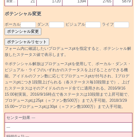
21
1720
1394
2765
5879
親愛20
ポテンシャル変更
ボーカル
ダンス
ビジュアル
ライフ
フォーム内に確認したいプロデュースptを指定すると、ポテンシャル解
放したステータス値で表示します。
※ポテンシャル解放はプロデュースptを使用して、ボーカル・ダンス・
ビジュアル・ライフのいずれかのステータスを上げることができる機
能。アイドルのファン数に応じてプロデュースptが付与され、1プロデ
ュースptにつき1段階上げられる（各ステータス毎10段階まで）。上げ
たステータスはそのアイドルのカード全てに適用される。2016/9/16
15:00初実装。2016/9/16時点で各ステータスは10段階まで上昇可能で、
プロデュースptは25pt（＝ファン数500万）まで入手可能。2018/3/29
15:00〜プロデュースptは30pt（＝ファン数1000万）まで入手可能。
センター効果 ---
---
特技(Lv.1) ---