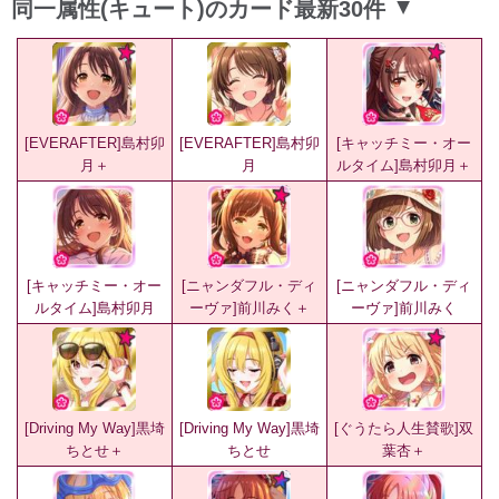
同一属性(キュート)のカード最新30件
▲
[EVERAFTER]島村卯
[EVERAFTER]島村卯
[キャッチミー・オー
月＋
月
ルタイム]島村卯月＋
[キャッチミー・オー
[ニャンダフル・ディ
[ニャンダフル・ディ
ルタイム]島村卯月
ーヴァ]前川みく＋
ーヴァ]前川みく
[Driving My Way]黒埼
[Driving My Way]黒埼
[ぐうたら人生賛歌]双
ちとせ＋
ちとせ
葉杏＋