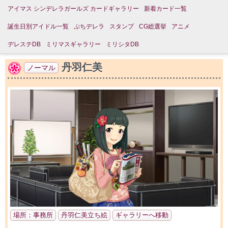
アイマス シンデレラガールズ カードギャラリー
新着カード一覧
誕生日別アイドル一覧
ぷちデレラ
スタンプ
CG総選挙
アニメ
デレステDB
ミリマスギャラリー
ミリシタDB
丹羽仁美
ノーマル
場所：事務所
丹羽仁美立ち絵
ギャラリーへ移動