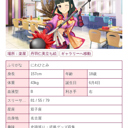
場所：楽屋
丹羽仁美立ち絵
ギャラリーへ移動
ふりがな
にわひとみ
身長
157cm
年齢
18歳
体重
43kg
誕生日
6月4日
血液型
B
利き手
右
スリーサイズ
81 / 55 / 79
星座
双子座
出身地
名古屋
趣味
史跡巡り・武将グッズ収集