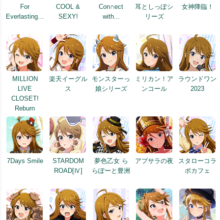
For
COOL &
Con∩ect
耳としっぽシ
女神降臨！
Everlasting…
SEXY!
with...
リーズ
MILLION
楽天イーグル
モンスターっ
ミリカン！ア
ラウンドワン
LIVE
ス
娘シリーズ
ンコール
2023
CLOSET!
Reburn
7Days Smile
STARDOM
夢色乙女 ら
アプサラの夜
スタローコラ
ROAD[Ⅳ]
らぽーと豊洲
ボカフェ