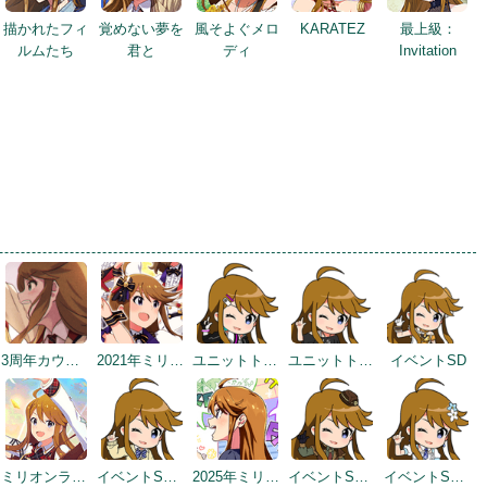
描かれたフィ
覚めない夢を
風そよぐメロ
KARATEZ
最上級：
ルムたち
君と
ディ
Invitation
3周年カウントダウンイラスト
2021年ミリシタ4周年トップ画面
ユニットトークイメージ（2021-07-29～）
ユニットトークイメージ（2021-07-29～）
イベントSD
ミリオンライブ10周年記念トップ画面
イベントSD #346
2025年ミリシタ8周年カウントダウン（3日前）
イベントSD #399
イベントSD #407