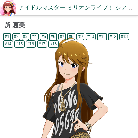
アイドルマスター ミリオンライブ！ シアターデイズDB【ミリシタDB】
所 恵美
#1
#2
#3
#4
#5
#6
#7
#8
#9
#10
#11
#12
#13
#14
#15
#16
#17
#18