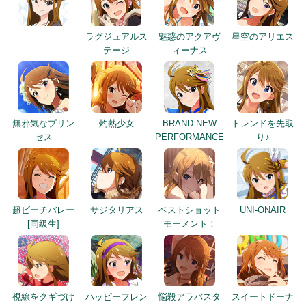
ラグジュアルス
魅惑のアクアヴ
星空のアリエス
テージ
ィーナス
無邪気なプリン
灼熱少女
BRAND NEW
トレンドを先取
セス
PERFORMANCE
り♪
超ビーチバレー
サジタリアス
ベストショット
UNI-ONAIR
[同級生]
モーメント！
視線をクギづけ
ハッピーフレン
悩殺アラバスタ
スイートドーナ