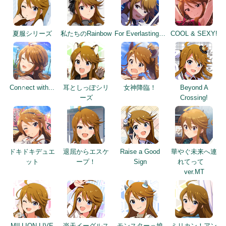
夏服シリーズ
私たちのRainbow
For Everlasting…
COOL & SEXY!
Con∩ect with...
耳としっぽシリ
女神降臨！
Beyond A
ーズ
Crossing!
ドキドキデュエ
退屈からエスケ
Raise a Good
華やぐ未来へ連
ット
ープ！
Sign
れてって
ver.MT
MILLION LIVE
楽天イーグルス
モンスターっ娘
ミリカン！アン