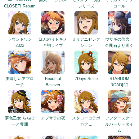
CLOSET! Reburn
シリーズ
コール
ラウンドワン
ほんのりトキメ
ミリアニセレク
ウサギの信念、
2023
キ初ライブ
ション
金剛石より固く
美味しいアプロ
Beautiful
7Days Smile
STARDOM
ーチ
Believer
ROAD[Ⅳ]
夢色乙女 ららぽ
アプサラの夜
スタローコラボ
アフタースクー
ーと豊洲
カフェ
ルパーリータイ
ム