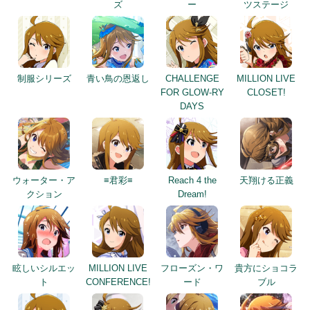
ズ
ー
ツステージ
制服シリーズ
青い鳥の恩返し
CHALLENGE
MILLION LIVE
FOR GLOW-RY
CLOSET!
DAYS
ウォーター・ア
≡君彩≡
Reach 4 the
天翔ける正義
クション
Dream!
眩しいシルエッ
MILLION LIVE
フローズン・ワ
貴方にショコラ
ト
CONFERENCE!
ード
ブル