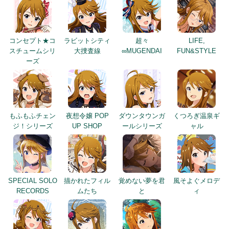
コンセプト★コ
ラビットシティ
超々
LIFE,
スチュームシリ
大捜査線
∞MUGENDAI
FUN&STYLE
ーズ
もふもふチェン
夜想令嬢 POP
ダウンタウンガ
くつろぎ温泉ギ
ジ！シリーズ
UP SHOP
ールシリーズ
ャル
SPECIAL SOLO
描かれたフィル
覚めない夢を君
風そよぐメロデ
RECORDS
ムたち
と
ィ