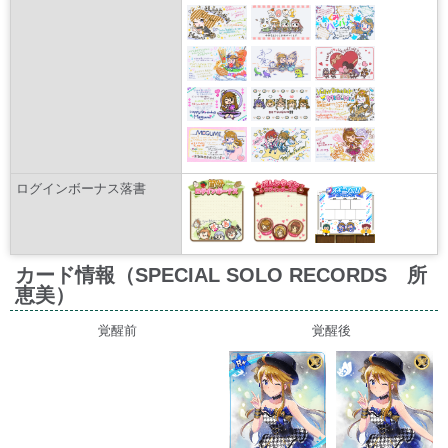
ログインボーナス落書
カード情報（SPECIAL SOLO RECORDS 所
恵美）
覚醒前
覚醒後