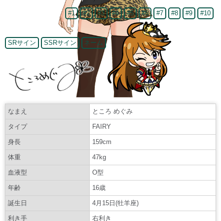
#1
#2
#3
#4
#5
#6
#7
#8
#9
#10
SRサイン
SSRサイン
ネーム
なまえ
ところ めぐみ
タイプ
FAIRY
身長
159cm
体重
47kg
血液型
O型
年齢
16歳
誕生日
4月15日(牡羊座)
利き手
右利き