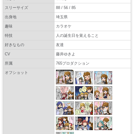
スリーサイズ
88 / 56 / 85
出身地
埼玉県
趣味
カラオケ
特技
人の誕生日を覚えること
好きなもの
友達
CV
藤井ゆきよ
所属
765プロダクション
オフショット