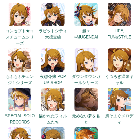
コンセプト★コ
ラビットシティ
超々
LIFE,
スチュームシリ
大捜査線
∞MUGENDAI
FUN&STYLE
ーズ
もふもふチェン
夜想令嬢 POP
ダウンタウンガ
くつろぎ温泉ギ
ジ！シリーズ
UP SHOP
ールシリーズ
ャル
SPECIAL SOLO
描かれたフィル
覚めない夢を君
風そよぐメロデ
RECORDS
ムたち
と
ィ