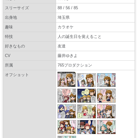
スリーサイズ
88 / 56 / 85
出身地
埼玉県
趣味
カラオケ
特技
人の誕生日を覚えること
好きなもの
友達
CV
藤井ゆきよ
所属
765プロダクション
オフショット