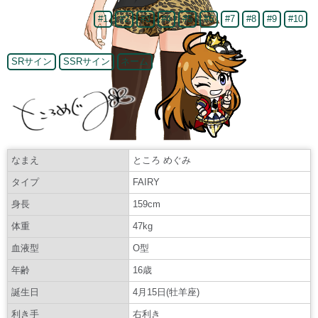
#1
#2
#3
#4
#5
#6
#7
#8
#9
#10
SRサイン
SSRサイン
ネーム
なまえ
ところ めぐみ
タイプ
FAIRY
身長
159cm
体重
47kg
血液型
O型
年齢
16歳
誕生日
4月15日(牡羊座)
利き手
右利き