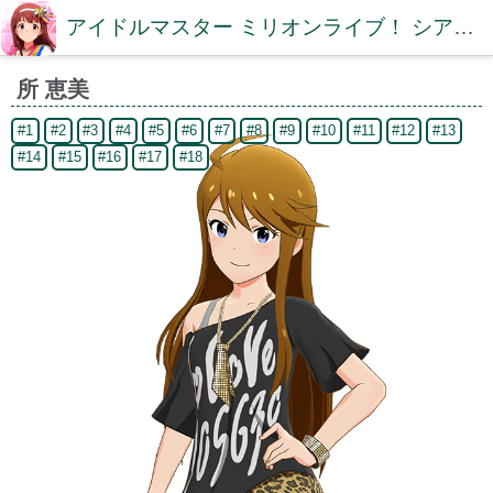
アイドルマスター ミリオンライブ！ シアターデイズDB【ミリシタDB】
所 恵美
#1
#2
#3
#4
#5
#6
#7
#8
#9
#10
#11
#12
#13
#14
#15
#16
#17
#18