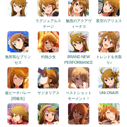
ラグジュアルス
魅惑のアクアヴ
星空のアリエス
テージ
ィーナス
無邪気なプリン
灼熱少女
BRAND NEW
トレンドを先取
セス
PERFORMANCE
り♪
超ビーチバレー
サジタリアス
ベストショット
UNI-ONAIR
[同級生]
モーメント！