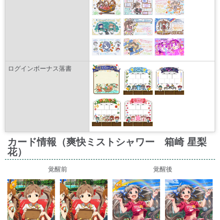
ログインボーナス落書
カード情報（爽快ミストシャワー 箱崎 星梨
花）
覚醒前
覚醒後