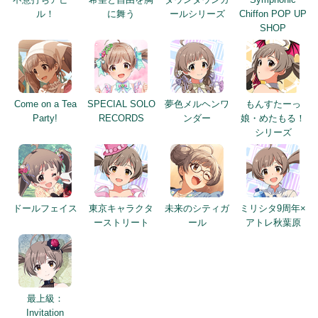
ル！
に舞う
ールシリーズ
Chiffon POP UP
SHOP
Come on a Tea
SPECIAL SOLO
夢色メルヘンワ
もんすたーっ
Party!
RECORDS
ンダー
娘・めたもる！
シリーズ
ドールフェイス
東京キャラクタ
未来のシティガ
ミリシタ9周年×
ーストリート
ール
アトレ秋葉原
最上級：
Invitation