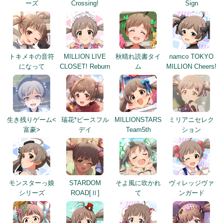
ーズ
Crossing!
Sign
トキメキの音符
MILLION LIVE
秋晴れ読書タイ
namco TOKYO
になって
CLOSET! Reburn
ム
MILLION Cheers!
生き残りゲーム<
瑞花*ピースフル
MILLIONSTARS
ミリアニセレク
富豪>
デイ
Team5th
ション
モンスターっ娘
STARDOM
そよ風に吹かれ
ヴィレッジヴァ
シリーズ
ROAD[Ⅱ]
て
ンガード