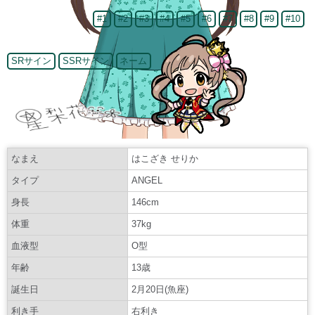
#1
#2
#3
#4
#5
#6
#7
#8
#9
#10
SRサイン
SSRサイン
ネーム
なまえ
はこざき せりか
タイプ
ANGEL
身長
146cm
体重
37kg
血液型
O型
年齢
13歳
誕生日
2月20日(魚座)
利き手
右利き