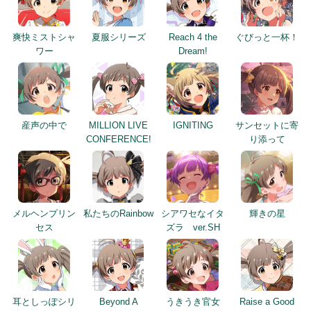
爽快ミストシャ
夏服シリーズ
Reach 4 the
ぐびっと一杯！
ワー
Dream!
産声の中で
MILLION LIVE
IGNITING
サンセットに寄
CONFERENCE!
り添って
メルヘンプリン
私たちのRainbow
シアワセなイタ
輝きの星
セス
ズラ ver.SH
耳としっぽシリ
Beyond A
うきうき官女
Raise a Good