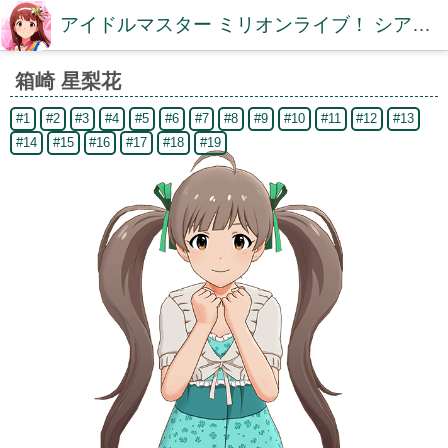
アイドルマスター ミリオンライブ！ シアターデイズDB【ミリシタDB】
箱崎 星梨花
#1
#2
#3
#4
#5
#6
#7
#8
#9
#10
#11
#12
#13
#14
#15
#16
#17
#18
#19