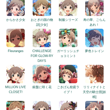
からかさ少女
おとぎの国の物
制服シリーズ
寿の華、ごらん
語[少女]
あれ！
Fleuranges
CHALLENGE
ガーリッシュチ
夢色トレイン
FOR GLOW-RY
ョコミント
DAYS
MILLION LIVE
銀盤に咲く花
ごきげん校庭ラ
リリィナイトと
CLOSET!
イブ！
天空の騎士団[妖
精]