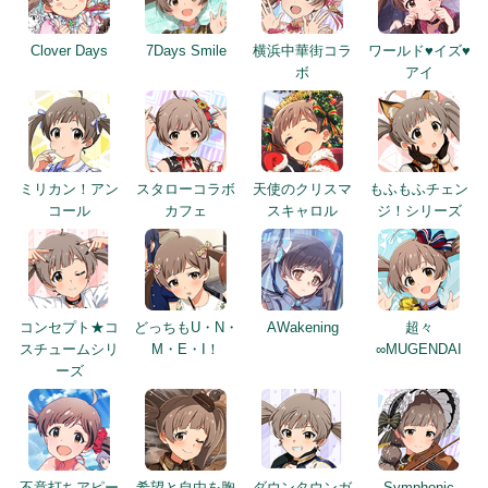
Clover Days
7Days Smile
横浜中華街コラ
ワールド♥イズ♥
ボ
アイ
ミリカン！アン
スタローコラボ
天使のクリスマ
もふもふチェン
コール
カフェ
スキャロル
ジ！シリーズ
コンセプト★コ
どっちもU・N・
AWakening
超々
スチュームシリ
M・E・I！
∞MUGENDAI
ーズ
不意打ちアピー
希望と自由を胸
ダウンタウンガ
Symphonic