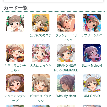
カード一覧
はじめてのステ
ファンシードリ
ラブリーシルエ
ージ
ーミング
ット
キラキラコンチ
大人になったら
BRAND NEW
Starry Melody!
ェルト
PERFORMANCE
チャーミングシ
ピコピコプラネ
With My Heart
UNI-ONAIR
ープ
ッツ