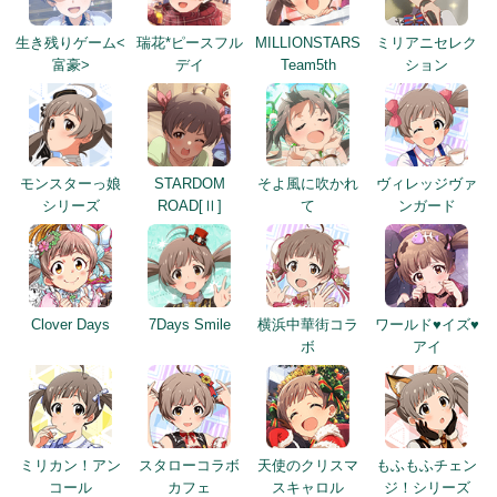
生き残りゲーム<
瑞花*ピースフル
MILLIONSTARS
ミリアニセレク
富豪>
デイ
Team5th
ション
モンスターっ娘
STARDOM
そよ風に吹かれ
ヴィレッジヴァ
シリーズ
ROAD[Ⅱ]
て
ンガード
Clover Days
7Days Smile
横浜中華街コラ
ワールド♥イズ♥
ボ
アイ
ミリカン！アン
スタローコラボ
天使のクリスマ
もふもふチェン
コール
カフェ
スキャロル
ジ！シリーズ