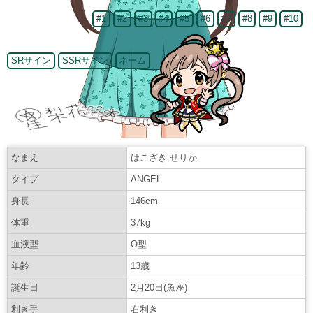
#1
#2
#3
#4
#5
#6
#7
#8
#9
#10
SRサイン
SSRサイン
ネーム
なまえ
はこざき せりか
タイプ
ANGEL
身長
146cm
体重
37kg
血液型
O型
年齢
13歳
誕生日
2月20日(魚座)
利き手
右利き