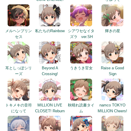
メルヘンプリン
私たちのRainbow
シアワセなイタ
輝きの星
セス
ズラ ver.SH
耳としっぽシリ
Beyond A
うきうき官女
Raise a Good
ーズ
Crossing!
Sign
トキメキの音符
MILLION LIVE
秋晴れ読書タイ
namco TOKYO
になって
CLOSET! Reburn
ム
MILLION Cheers!