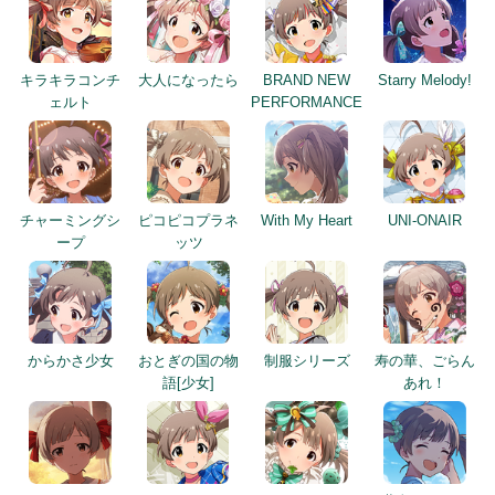
キラキラコンチ
大人になったら
BRAND NEW
Starry Melody!
ェルト
PERFORMANCE
チャーミングシ
ピコピコプラネ
With My Heart
UNI-ONAIR
ープ
ッツ
からかさ少女
おとぎの国の物
制服シリーズ
寿の華、ごらん
語[少女]
あれ！