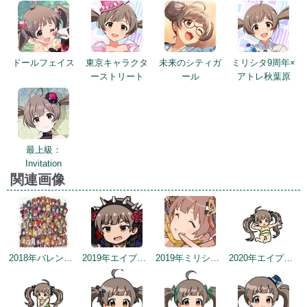
ドールフェイス
東京キャラクタ
未来のシティガ
ミリシタ9周年×
ーストリート
ール
アトレ秋葉原
最上級：
Invitation
関連画像
2018年バレンタインデー公式ツイート
2019年エイプリルミニゲーム
2019年ミリシタ2周年カウントダウン（2日前）
2020年エイプリルフールネタ