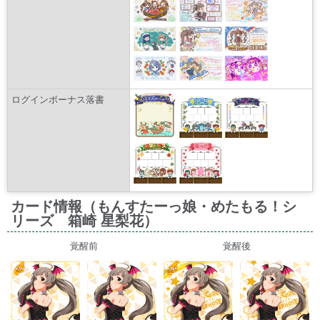
ログインボーナス落書
カード情報（もんすたーっ娘・めたもる！シ
リーズ 箱崎 星梨花）
覚醒前
覚醒後