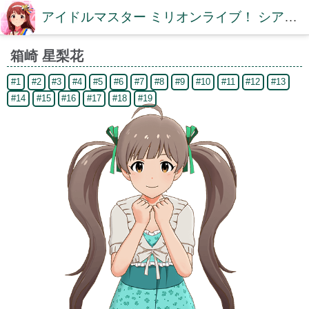
アイドルマスター ミリオンライブ！ シアターデイズDB【ミリシタDB】
箱崎 星梨花
#1
#2
#3
#4
#5
#6
#7
#8
#9
#10
#11
#12
#13
#14
#15
#16
#17
#18
#19