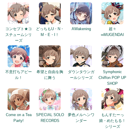
コンセプト★コ
どっちもU・N・
AWakening
超々
スチュームシリ
M・E・I！
∞MUGENDAI
ーズ
不意打ちアピー
希望と自由を胸
ダウンタウンガ
Symphonic
ル！
に舞う
ールシリーズ
Chiffon POP UP
SHOP
Come on a Tea
SPECIAL SOLO
夢色メルヘンワ
もんすたーっ
Party!
RECORDS
ンダー
娘・めたもる！
シリーズ