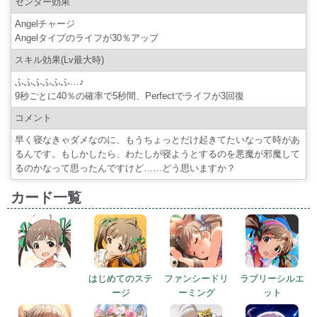
センター効果
Angelチャージ
Angelタイプのライフが30％アップ
スキル効果(Lv最大時)
ふふふふふふ…♪
9秒ごとに40％の確率で5秒間、Perfectでライフが3回復
コメント
早く寝なきゃダメなのに、もうちょっとだけ起きてたいなって時があ
るんです。もしかしたら、わたしが寝ようとするのを悪魔が邪魔して
るのかなって思ったんですけど……どう思いますか？
カード一覧
はじめてのステ
ファンシードリ
ラブリーシルエ
ージ
ーミング
ット