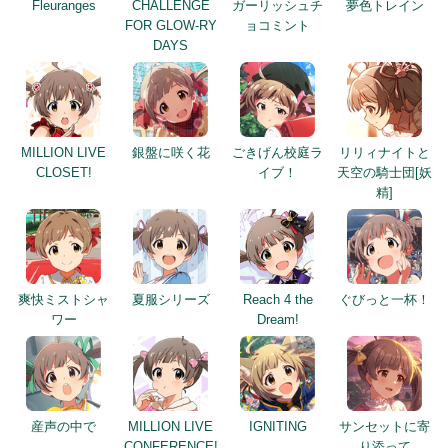
Fleuranges
CHALLENGE
ガーリッシュチ
夢色トレイン
FOR GLOW-RY
ョコミント
DAYS
MILLION LIVE
銀盤に咲く花
ごきげん校庭ラ
リリィナイトと
CLOSET!
イブ！
天空の騎士団[妖
精]
爽快ミストシャ
夏服シリーズ
Reach 4 the
ぐびっと一杯！
ワー
Dream!
産声の中で
MILLION LIVE
IGNITING
サンセットに寄
CONFERENCE!
り添って