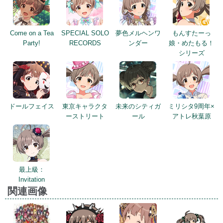
Come on a Tea
SPECIAL SOLO
夢色メルヘンワ
もんすたーっ
Party!
RECORDS
ンダー
娘・めたもる！
シリーズ
ドールフェイス
東京キャラクタ
未来のシティガ
ミリシタ9周年×
ーストリート
ール
アトレ秋葉原
最上級：
Invitation
関連画像