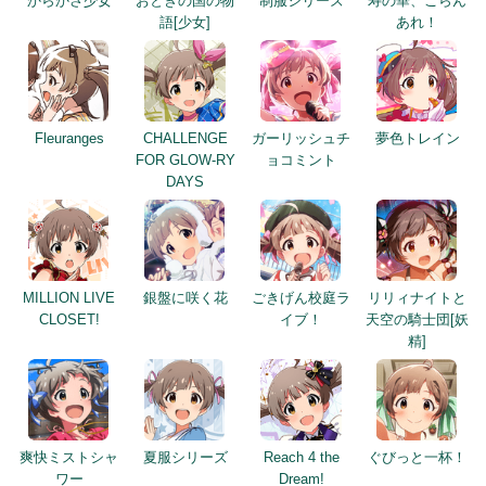
からかさ少女
おとぎの国の物
制服シリーズ
寿の華、ごらん
語[少女]
あれ！
Fleuranges
CHALLENGE
ガーリッシュチ
夢色トレイン
FOR GLOW-RY
ョコミント
DAYS
MILLION LIVE
銀盤に咲く花
ごきげん校庭ラ
リリィナイトと
CLOSET!
イブ！
天空の騎士団[妖
精]
爽快ミストシャ
夏服シリーズ
Reach 4 the
ぐびっと一杯！
ワー
Dream!