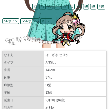
#1
#2
#3
#4
#5
#6
#7
#8
#9
#10
SRサイン
SSRサイン
ネーム
なまえ
はこざき せりか
タイプ
ANGEL
身長
146cm
体重
37kg
血液型
O型
年齢
13歳
誕生日
2月20日(魚座)
利き手
右利き