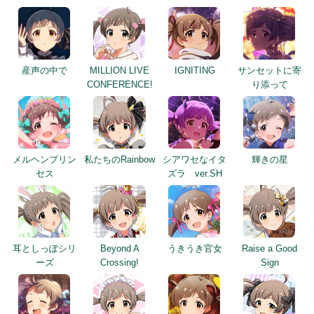
産声の中で
MILLION LIVE
IGNITING
サンセットに寄
CONFERENCE!
り添って
メルヘンプリン
私たちのRainbow
シアワセなイタ
輝きの星
セス
ズラ ver.SH
耳としっぽシリ
Beyond A
うきうき官女
Raise a Good
ーズ
Crossing!
Sign