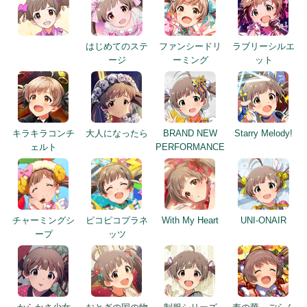
はじめてのステ
ファンシードリ
ラブリーシルエ
ージ
ーミング
ット
キラキラコンチ
大人になったら
BRAND NEW
Starry Melody!
ェルト
PERFORMANCE
チャーミングシ
ピコピコプラネ
With My Heart
UNI-ONAIR
ープ
ッツ