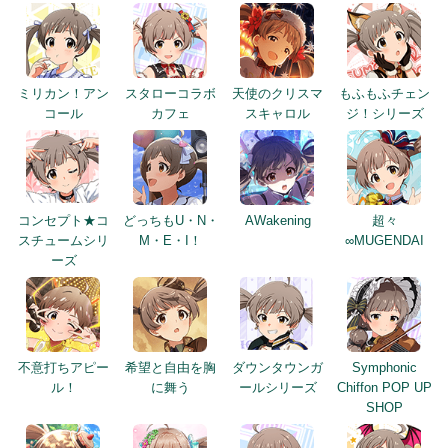
ミリカン！アン
スタローコラボ
天使のクリスマ
もふもふチェン
コール
カフェ
スキャロル
ジ！シリーズ
コンセプト★コ
どっちもU・N・
AWakening
超々
スチュームシリ
M・E・I！
∞MUGENDAI
ーズ
不意打ちアピー
希望と自由を胸
ダウンタウンガ
Symphonic
ル！
に舞う
ールシリーズ
Chiffon POP UP
SHOP