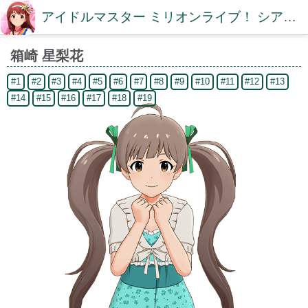
アイドルマスター ミリオンライブ！ シアターデイズDB【ミリシタDB】
箱崎 星梨花
#1
#2
#3
#4
#5
#6
#7
#8
#9
#10
#11
#12
#13
#14
#15
#16
#17
#18
#19