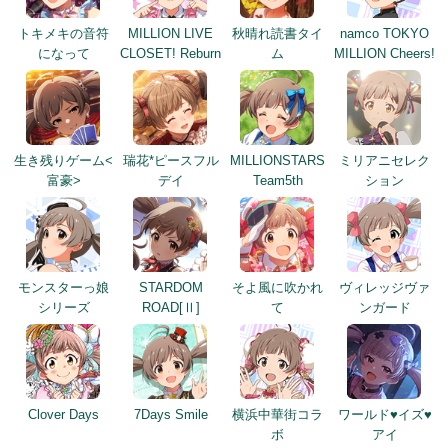
トキメキの音符
MILLION LIVE
秋晴れ読書タイ
namco TOKYO
になって
CLOSET! Reburn
ム
MILLION Cheers!
生き残りゲーム<
瑞花*ピースフル
MILLIONSTARS
ミリアニセレク
富豪>
デイ
Team5th
ション
モンスターっ娘
STARDOM
そよ風に吹かれ
ヴィレッジヴァ
シリーズ
ROAD[Ⅱ]
て
ンガード
Clover Days
7Days Smile
横浜中華街コラ
ワールド♥イズ♥
ボ
アイ