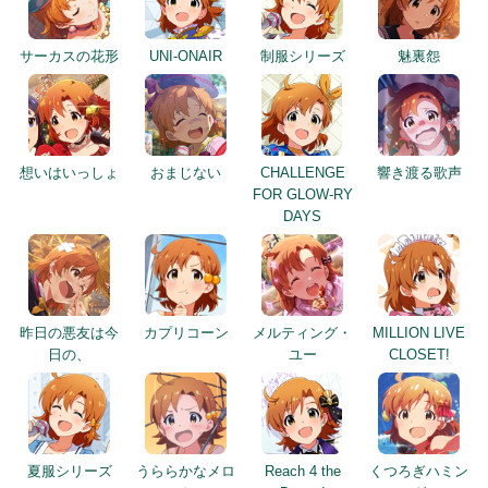
サーカスの花形
UNI-ONAIR
制服シリーズ
魅裏怨
想いはいっしょ
おまじない
CHALLENGE
響き渡る歌声
FOR GLOW-RY
DAYS
昨日の悪友は今
カプリコーン
メルティング・
MILLION LIVE
日の、
ユー
CLOSET!
夏服シリーズ
うららかなメロ
Reach 4 the
くつろぎハミン