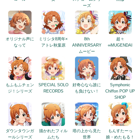
ーズ
オリジナル声に
ミリシタ8周年×
8th
超々
なって
アトレ秋葉原
ANNIVERSARY
∞MUGENDAI
ムービー
もふもふチェン
SPECIAL SOLO
好奇心なら誰に
Symphonic
ジ！シリーズ
RECORDS
も負けない！
Chiffon POP UP
SHOP
ダウンタウンガ
描かれたフィル
塔の上から見た
もんすたーっ
ールシリーズ
ムたち
世界
娘・めたもる！