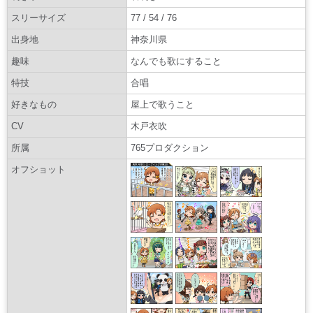
スリーサイズ
77 / 54 / 76
出身地
神奈川県
趣味
なんでも歌にすること
特技
合唱
好きなもの
屋上で歌うこと
CV
木戸衣吹
所属
765プロダクション
オフショット