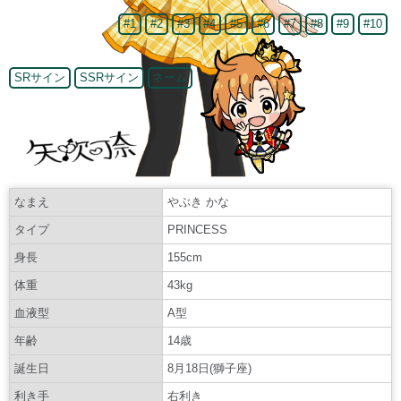
#1
#2
#3
#4
#5
#6
#7
#8
#9
#10
SRサイン
SSRサイン
ネーム
なまえ
やぶき かな
タイプ
PRINCESS
身長
155cm
体重
43kg
血液型
A型
年齢
14歳
誕生日
8月18日(獅子座)
利き手
右利き