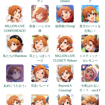
ディ
Dream!
グ
MILLION LIVE
前進！ハミガキ
放課後のSong!
貴方のハートを
CONFERENCE!
隊
元気に！
私たちのRainbow
耳としっぽシリ
MILLION LIVE
ミスティック・
ーズ
CLOSET! Reburn
セレモニー
あめにうたおう♪
完走パレード
Beyond A
今夜はわるい
Crossing!
子！？ ver.KY