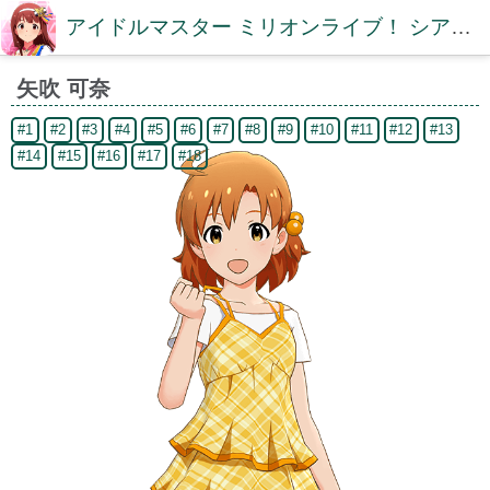
アイドルマスター ミリオンライブ！ シアターデイズDB【ミリシタDB】
矢吹 可奈
#1
#2
#3
#4
#5
#6
#7
#8
#9
#10
#11
#12
#13
#14
#15
#16
#17
#18