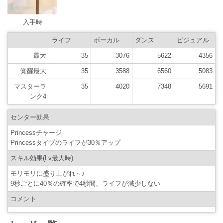
入手時
ライフ
ボーカル
ダンス
ビジュアル
最大
35
3076
5622
4356
覚醒最大
35
3588
6560
5083
マスターラ
35
4020
7348
5691
ンク4
センター効果
Princessチャージ
Princessタイプのライフが30％アップ
スキル効果(Lv最大時)
モリモリに盛り上がれ～♪
9秒ごとに40％の確率で4秒間、ライフが減少しない
コメント