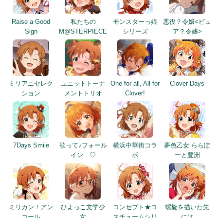
Raise a Good
私たちの
モンスターっ娘
悪役？令嬢<ピュ
Sign
M@STERPIECE
シリーズ
ア？令嬢>
ミリアニセレク
ユニットトーナ
One for all, All for
Clover Days
ション
メントトリオ
Clover!
7Days Smile
歌って♪フォール
横浜中華街コラ
夢色乙女 ららぽ
イン…♡
ボ
ーと豊洲
ミリカン！アン
ひよっこ文学少
コンセプト★コ
螺旋を描いた先
コール
女
スチュームシリ
には