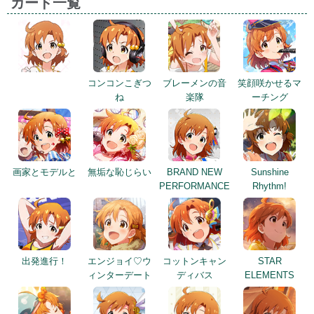
カード一覧
コンコンこぎつ
ブレーメンの音
笑顔咲かせるマ
ね
楽隊
ーチング
画家とモデルと
無垢な恥じらい
BRAND NEW
Sunshine
PERFORMANCE
Rhythm!
出発進行！
エンジョイ♡ウ
コットンキャン
STAR
ィンターデート
ディバス
ELEMENTS