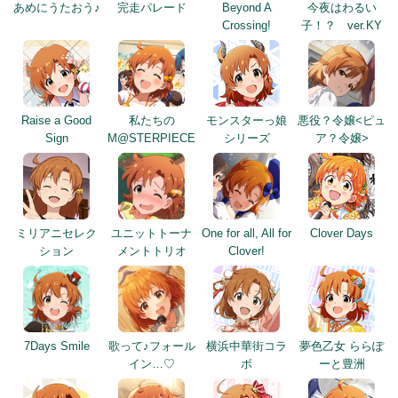
あめにうたおう♪
完走パレード
Beyond A
今夜はわるい
Crossing!
子！？ ver.KY
Raise a Good
私たちの
モンスターっ娘
悪役？令嬢<ピュ
Sign
M@STERPIECE
シリーズ
ア？令嬢>
ミリアニセレク
ユニットトーナ
One for all, All for
Clover Days
ション
メントトリオ
Clover!
7Days Smile
歌って♪フォール
横浜中華街コラ
夢色乙女 ららぽ
イン…♡
ボ
ーと豊洲