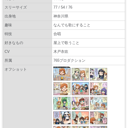
スリーサイズ
77 / 54 / 76
出身地
神奈川県
趣味
なんでも歌にすること
特技
合唱
好きなもの
屋上で歌うこと
CV
木戸衣吹
所属
765プロダクション
オフショット