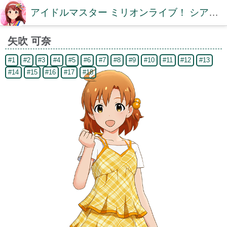
アイドルマスター ミリオンライブ！ シアターデイズDB【ミリシタDB】
矢吹 可奈
#1
#2
#3
#4
#5
#6
#7
#8
#9
#10
#11
#12
#13
#14
#15
#16
#17
#18