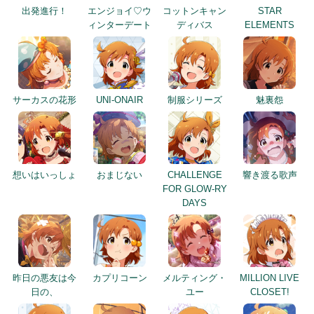
出発進行！
エンジョイ♡ウ
コットンキャン
STAR
ィンターデート
ディバス
ELEMENTS
サーカスの花形
UNI-ONAIR
制服シリーズ
魅裏怨
想いはいっしょ
おまじない
CHALLENGE
響き渡る歌声
FOR GLOW-RY
DAYS
昨日の悪友は今
カプリコーン
メルティング・
MILLION LIVE
日の、
ユー
CLOSET!