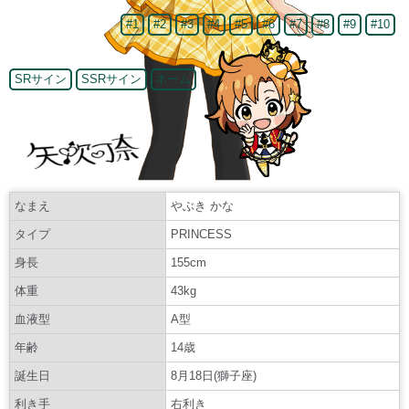
#1
#2
#3
#4
#5
#6
#7
#8
#9
#10
SRサイン
SSRサイン
ネーム
なまえ
やぶき かな
タイプ
PRINCESS
身長
155cm
体重
43kg
血液型
A型
年齢
14歳
誕生日
8月18日(獅子座)
利き手
右利き