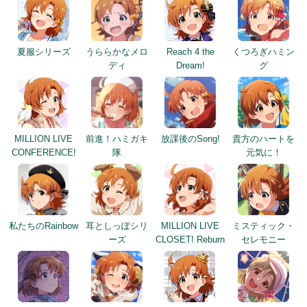
夏服シリーズ
うららかなメロ
Reach 4 the
くつろぎハミン
ディ
Dream!
グ
MILLION LIVE
前進！ハミガキ
放課後のSong!
貴方のハートを
CONFERENCE!
隊
元気に！
私たちのRainbow
耳としっぽシリ
MILLION LIVE
ミスティック・
ーズ
CLOSET! Reburn
セレモニー