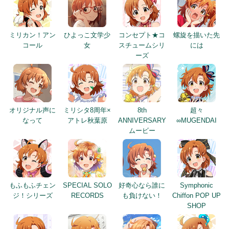
ミリカン！アン
ひよっこ文学少
コンセプト★コ
螺旋を描いた先
コール
女
スチュームシリ
には
ーズ
オリジナル声に
ミリシタ8周年×
8th
超々
なって
アトレ秋葉原
ANNIVERSARY
∞MUGENDAI
ムービー
もふもふチェン
SPECIAL SOLO
好奇心なら誰に
Symphonic
ジ！シリーズ
RECORDS
も負けない！
Chiffon POP UP
SHOP