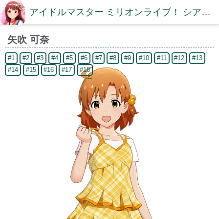
アイドルマスター ミリオンライブ！ シアターデイズDB【ミリシタDB】
矢吹 可奈
#1
#2
#3
#4
#5
#6
#7
#8
#9
#10
#11
#12
#13
#14
#15
#16
#17
#18