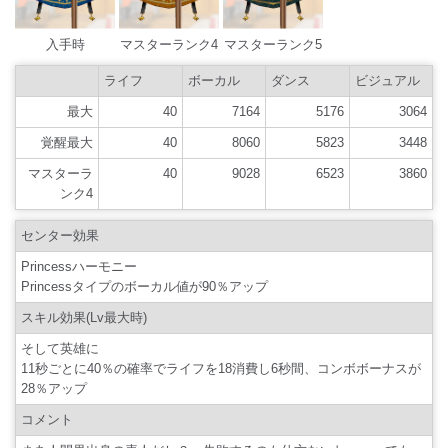
入手時
マスターランク4
マスターランク5
ライフ
ボーカル
ダンス
ビジュアル
最大
40
7164
5176
3064
覚醒最大
40
8060
5823
3448
マスターラ
40
9028
6523
3860
ンク4
センター効果
Princessハーモニー
Princessタイプのボーカル値が90％アップ
スキル効果(Lv最大時)
そして英雄に
11秒ごとに40％の確率でライフを18消費し6秒間、コンボボーナスが
28％アップ
コメント