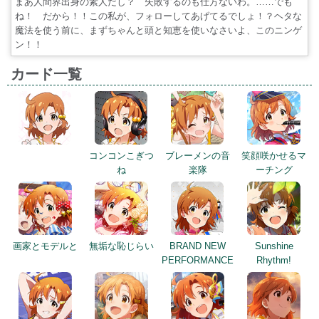
まあ人間界出身の素人だし？ 失敗するのも仕方ないわ。……でも
ね！ だから！！この私が、フォローしてあげてるでしょ！？ヘタな
魔法を使う前に、まずちゃんと頭と知恵を使いなさいよ、このニンゲ
ン！！
カード一覧
コンコンこぎつ
ブレーメンの音
笑顔咲かせるマ
ね
楽隊
ーチング
画家とモデルと
無垢な恥じらい
BRAND NEW
Sunshine
PERFORMANCE
Rhythm!