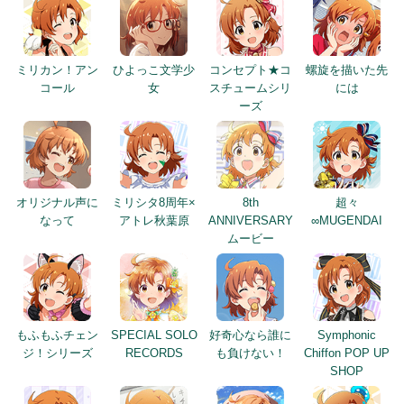
ミリカン！アン
ひよっこ文学少
コンセプト★コ
螺旋を描いた先
コール
女
スチュームシリ
には
ーズ
オリジナル声に
ミリシタ8周年×
8th
超々
なって
アトレ秋葉原
ANNIVERSARY
∞MUGENDAI
ムービー
もふもふチェン
SPECIAL SOLO
好奇心なら誰に
Symphonic
ジ！シリーズ
RECORDS
も負けない！
Chiffon POP UP
SHOP