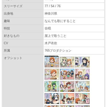
スリーサイズ
77 / 54 / 76
出身地
神奈川県
趣味
なんでも歌にすること
特技
合唱
好きなもの
屋上で歌うこと
CV
木戸衣吹
所属
765プロダクション
オフショット