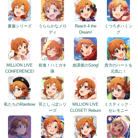
夏服シリーズ
うららかなメロ
Reach 4 the
くつろぎハミン
ディ
Dream!
グ
MILLION LIVE
前進！ハミガキ
放課後のSong!
貴方のハートを
CONFERENCE!
隊
元気に！
私たちのRainbow
耳としっぽシリ
MILLION LIVE
ミスティック・
ーズ
CLOSET! Reburn
セレモニー