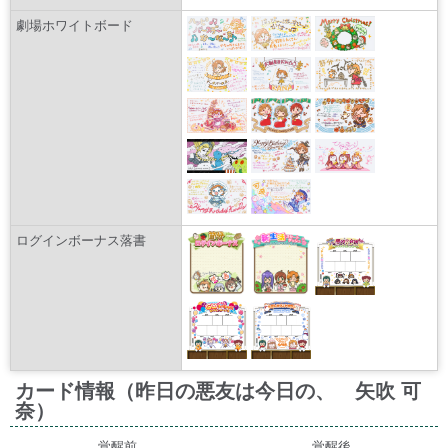
劇場ホワイトボード
ログインボーナス落書
カード情報（昨日の悪友は今日の、 矢吹 可
奈）
覚醒前
覚醒後