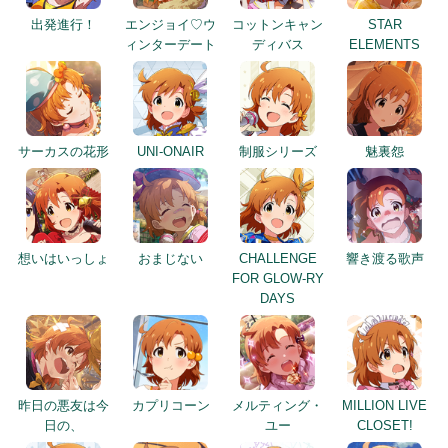
出発進行！
エンジョイ♡ウ
コットンキャン
STAR
ィンターデート
ディバス
ELEMENTS
サーカスの花形
UNI-ONAIR
制服シリーズ
魅裏怨
想いはいっしょ
おまじない
CHALLENGE
響き渡る歌声
FOR GLOW-RY
DAYS
昨日の悪友は今
カプリコーン
メルティング・
MILLION LIVE
日の、
ユー
CLOSET!