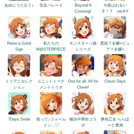
あめにうたおう♪
完走パレード
Beyond A
今夜はわるい
Crossing!
子！？ ver.KY
Raise a Good
私たちの
モンスターっ娘
悪役？令嬢<ピュ
Sign
M@STERPIECE
シリーズ
ア？令嬢>
ミリアニセレク
ユニットトーナ
One for all, All for
Clover Days
ション
メントトリオ
Clover!
7Days Smile
歌って♪フォール
横浜中華街コラ
夢色乙女 ららぽ
イン…♡
ボ
ーと豊洲