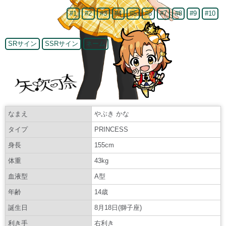
#1
#2
#3
#4
#5
#6
#7
#8
#9
#10
SRサイン
SSRサイン
ネーム
なまえ
やぶき かな
タイプ
PRINCESS
身長
155cm
体重
43kg
血液型
A型
年齢
14歳
誕生日
8月18日(獅子座)
利き手
右利き