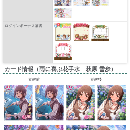
ログインボーナス落書
カード情報（雨に喜ぶ花手水 萩原 雪歩）
覚醒前
覚醒後