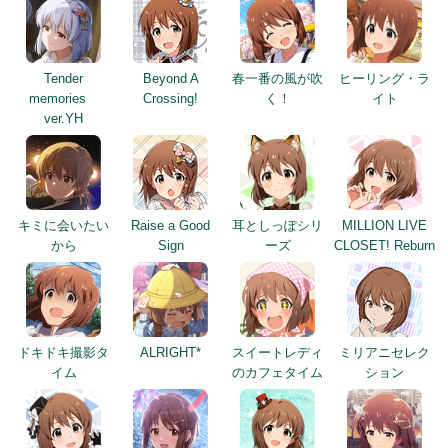
Tender
Beyond A
春一番の風が吹
ヒーリング・ラ
memories
Crossing!
く！
イト
ver.YH
キミに会いたい
Raise a Good
耳としっぽシリ
MILLION LIVE
から
Sign
ーズ
CLOSET! Reburn
ドキドキ撮影タ
ALRIGHT*
スイートレディ
ミリアニセレク
イム
のカフェタイム
ション