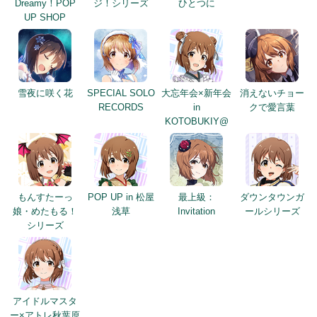
Dreamy！POP
ジ！シリーズ
ひとつに
UP SHOP
雪夜に咲く花
SPECIAL SOLO
大忘年会×新年会
消えないチョー
RECORDS
in
クで愛言葉
KOTOBUKIY@
もんすたーっ
POP UP in 松屋
最上級：
ダウンタウンガ
娘・めたもる！
浅草
Invitation
ールシリーズ
シリーズ
アイドルマスタ
ー×アトレ秋葉原