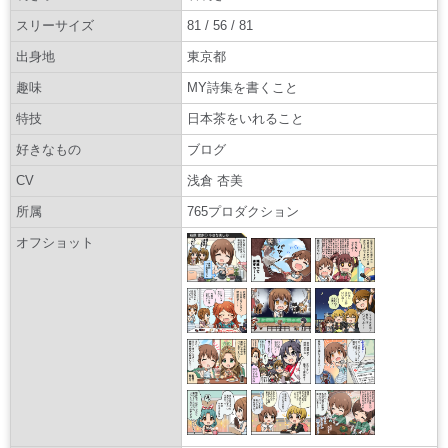
スリーサイズ
81 / 56 / 81
出身地
東京都
趣味
MY詩集を書くこと
特技
日本茶をいれること
好きなもの
ブログ
CV
浅倉 杏美
所属
765プロダクション
オフショット