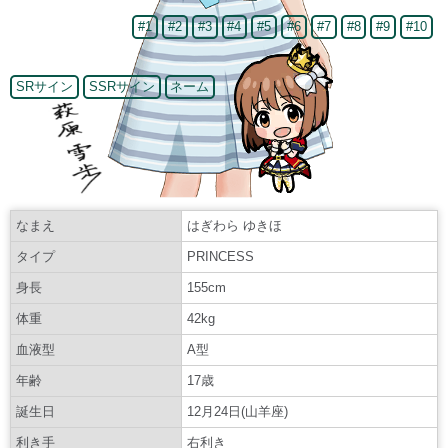
#1
#2
#3
#4
#5
#6
#7
#8
#9
#10
SRサイン
SSRサイン
ネーム
なまえ
はぎわら ゆきほ
タイプ
PRINCESS
身長
155cm
体重
42kg
血液型
A型
年齢
17歳
誕生日
12月24日(山羊座)
利き手
右利き