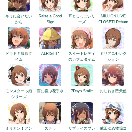
キミに会いたい
Raise a Good
耳としっぽシリ
MILLION LIVE
から
Sign
ーズ
CLOSET! Reburn
ドキドキ撮影タ
ALRIGHT*
スイートレディ
ミリアニセレク
イム
のカフェタイム
ション
モンスターっ娘
雨に喜ぶ花手水
7Days Smile
おしおき堕天使
シリーズ
ミリカン！アン
ステラ
サプライズプレ
成田ゆめ牧場コ