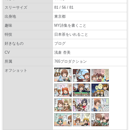
スリーサイズ
81 / 56 / 81
出身地
東京都
趣味
MY詩集を書くこと
特技
日本茶をいれること
好きなもの
ブログ
CV
浅倉 杏美
所属
765プロダクション
オフショット