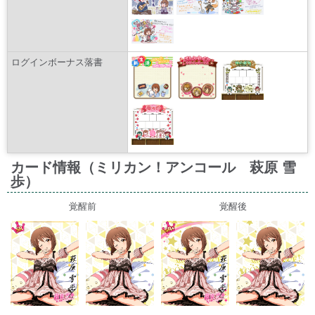
ログインボーナス落書
カード情報（ミリカン！アンコール 萩原 雪
歩）
覚醒前
覚醒後