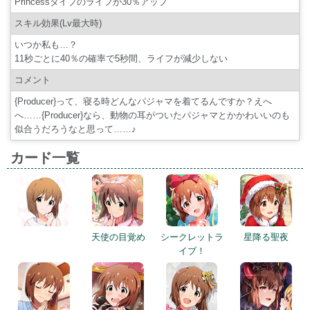
Princessタイプのライフが30％アップ
スキル効果(Lv最大時)
いつか私も…？
11秒ごとに40％の確率で5秒間、ライフが減少しない
コメント
{Producer}って、寝る時どんなパジャマを着てるんですか？えへ
へ……{Producer}なら、動物の耳がついたパジャマとかかわいいのも
似合うだろうなと思って……♪
カード一覧
天使の目覚め
シークレットラ
星降る聖夜
イブ！