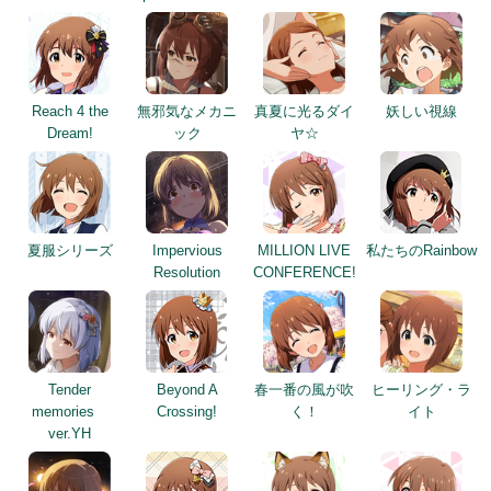
Reach 4 the
無邪気なメカニ
真夏に光るダイ
妖しい視線
Dream!
ック
ヤ☆
夏服シリーズ
Impervious
MILLION LIVE
私たちのRainbow
Resolution
CONFERENCE!
Tender
Beyond A
春一番の風が吹
ヒーリング・ラ
memories
Crossing!
く！
イト
ver.YH