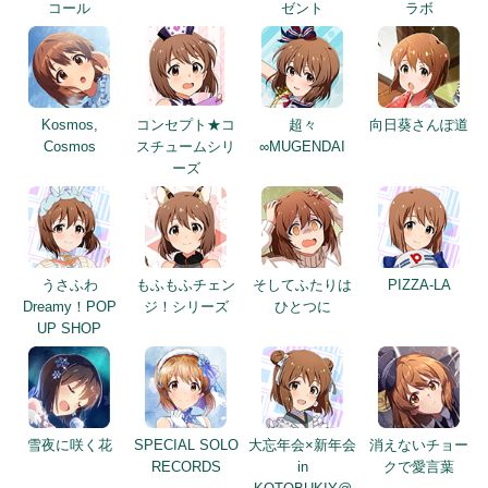
コール
ゼント
ラボ
Kosmos,
コンセプト★コ
超々
向日葵さんぽ道
Cosmos
スチュームシリ
∞MUGENDAI
ーズ
うさふわ
もふもふチェン
そしてふたりは
PIZZA-LA
Dreamy！POP
ジ！シリーズ
ひとつに
UP SHOP
雪夜に咲く花
SPECIAL SOLO
大忘年会×新年会
消えないチョー
RECORDS
in
クで愛言葉