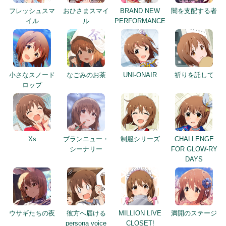
フレッシュスマ
おひさまスマイ
BRAND NEW
闇を支配する者
イル
ル
PERFORMANCE
小さなスノード
なごみのお茶
UNI-ONAIR
祈りを託して
ロップ
Xs
ブランニュー・
制服シリーズ
CHALLENGE
シーナリー
FOR GLOW-RY
DAYS
ウサギたちの夜
彼方へ届ける
MILLION LIVE
満開のステージ
persona voice
CLOSET!