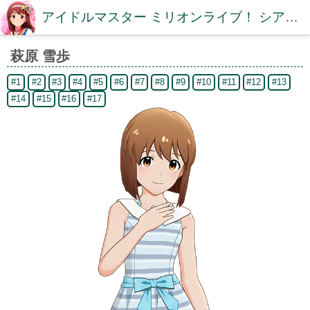
アイドルマスター ミリオンライブ！ シアターデイズDB【ミリシタDB】
萩原 雪歩
#1
#2
#3
#4
#5
#6
#7
#8
#9
#10
#11
#12
#13
#14
#15
#16
#17