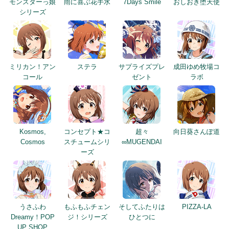
モンスターっ娘
雨に喜ぶ花手水
7Days Smile
おしおき堕天使
シリーズ
ミリカン！アン
ステラ
サプライズプレ
成田ゆめ牧場コ
コール
ゼント
ラボ
Kosmos,
コンセプト★コ
超々
向日葵さんぽ道
Cosmos
スチュームシリ
∞MUGENDAI
ーズ
うさふわ
もふもふチェン
そしてふたりは
PIZZA-LA
Dreamy！POP
ジ！シリーズ
ひとつに
UP SHOP