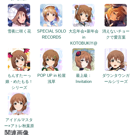
雪夜に咲く花
SPECIAL SOLO
大忘年会×新年会
消えないチョー
RECORDS
in
クで愛言葉
KOTOBUKIY@
もんすたーっ
POP UP in 松屋
最上級：
ダウンタウンガ
娘・めたもる！
浅草
Invitation
ールシリーズ
シリーズ
アイドルマスタ
ー×アトレ秋葉原
関連画像