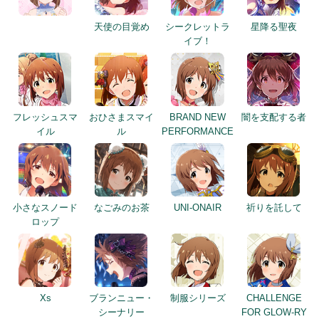
天使の目覚め
シークレットラ
星降る聖夜
イブ！
フレッシュスマ
おひさまスマイ
BRAND NEW
闇を支配する者
イル
ル
PERFORMANCE
小さなスノード
なごみのお茶
UNI-ONAIR
祈りを託して
ロップ
Xs
ブランニュー・
制服シリーズ
CHALLENGE
シーナリー
FOR GLOW-RY