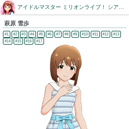
アイドルマスター ミリオンライブ！ シアターデイズDB【ミリシタDB】
萩原 雪歩
#1
#2
#3
#4
#5
#6
#7
#8
#9
#10
#11
#12
#13
#14
#15
#16
#17