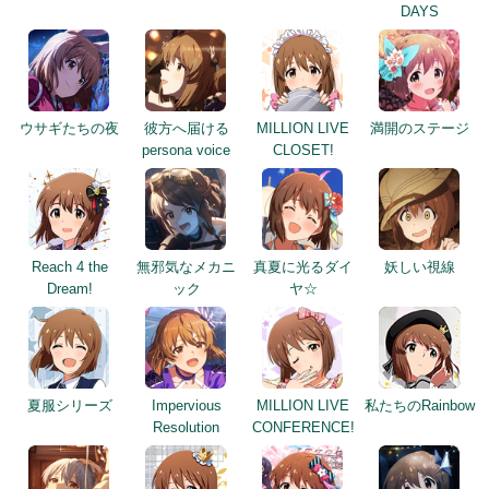
DAYS
ウサギたちの夜
彼方へ届ける
MILLION LIVE
満開のステージ
persona voice
CLOSET!
Reach 4 the
無邪気なメカニ
真夏に光るダイ
妖しい視線
Dream!
ック
ヤ☆
夏服シリーズ
Impervious
MILLION LIVE
私たちのRainbow
Resolution
CONFERENCE!