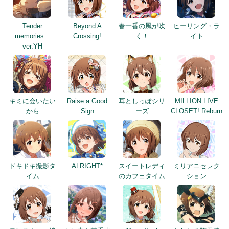
Tender
Beyond A
春一番の風が吹
ヒーリング・ラ
memories
Crossing!
く！
イト
ver.YH
キミに会いたい
Raise a Good
耳としっぽシリ
MILLION LIVE
から
Sign
ーズ
CLOSET! Reburn
ドキドキ撮影タ
ALRIGHT*
スイートレディ
ミリアニセレク
イム
のカフェタイム
ション