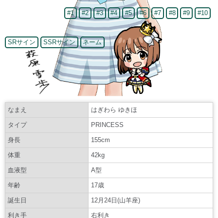
#1
#2
#3
#4
#5
#6
#7
#8
#9
#10
SRサイン
SSRサイン
ネーム
なまえ
はぎわら ゆきほ
タイプ
PRINCESS
身長
155cm
体重
42kg
血液型
A型
年齢
17歳
誕生日
12月24日(山羊座)
利き手
右利き