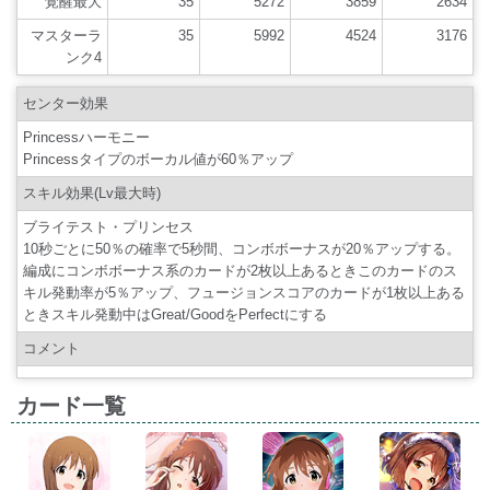
覚醒最大
35
5272
3859
2634
マスターラ
35
5992
4524
3176
ンク4
センター効果
Princessハーモニー
Princessタイプのボーカル値が60％アップ
スキル効果(Lv最大時)
ブライテスト・プリンセス
10秒ごとに50％の確率で5秒間、コンボボーナスが20％アップする。
編成にコンボボーナス系のカードが2枚以上あるときこのカードのス
キル発動率が5％アップ、フュージョンスコアのカードが1枚以上ある
ときスキル発動中はGreat/GoodをPerfectにする
コメント
カード一覧