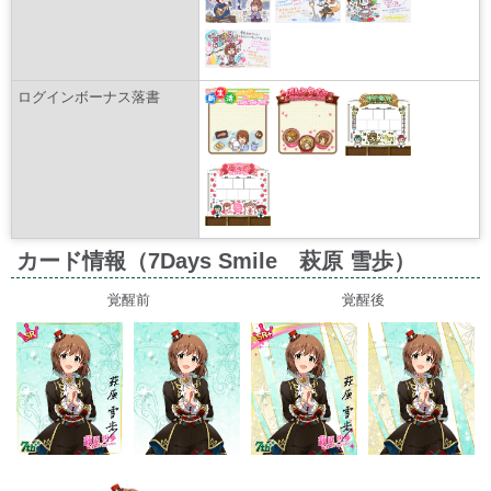
ログインボーナス落書
カード情報（7Days Smile 萩原 雪歩）
覚醒前
覚醒後