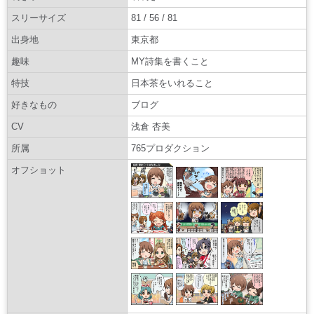
スリーサイズ
81 / 56 / 81
出身地
東京都
趣味
MY詩集を書くこと
特技
日本茶をいれること
好きなもの
ブログ
CV
浅倉 杏美
所属
765プロダクション
オフショット