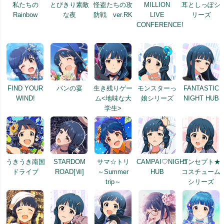
私たちの
とびきり素敵
怪盗たちの攻
MILLION
耳としっぽシ
Rainbow
な夜
防戦 ver.RK
LIVE
リーズ
CONFERENCE!
FIND YOUR
パンの宴
生き残りゲー
モンスターっ
FANTASTIC
WIND!
ム<地味な大
娘シリーズ
NIGHT HUB
学生>
うきうき南国
STARDOM
サマ☆トリ
CAMPAI♡NIGHT
コンセプト★
ドライブ
ROAD[Ⅶ]
～Summer
HUB
コスチューム
trip～
シリーズ