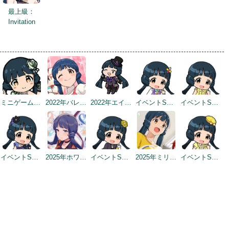
最上級：
Invitation
ミニゲーム 4らぐ めいくあっぷ！
2022年バレンタインデートップ画面
2022年エイプリルフールネタ
イベントSD #2
イベントSD #3
イベントSD #362
2025年ホワイトデートップ画面
イベントSD #379
2025年ミリシタ8周年カウントダウン（2日前）
イベントSD #415