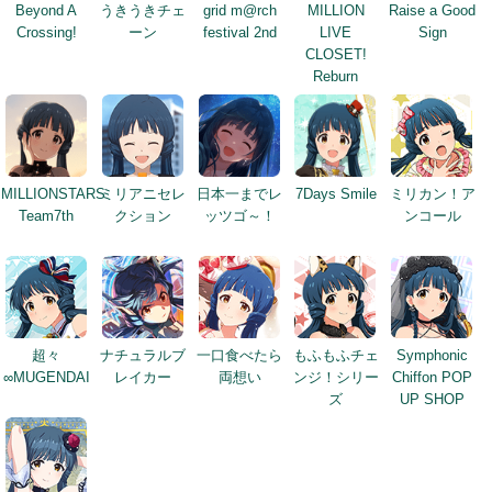
Beyond A
うきうきチェ
grid m@rch
MILLION
Raise a Good
Crossing!
ーン
festival 2nd
LIVE
Sign
CLOSET!
Reburn
MILLIONSTARS
ミリアニセレ
日本一までレ
7Days Smile
ミリカン！ア
Team7th
クション
ッツゴ～！
ンコール
超々
ナチュラルブ
一口食べたら
もふもふチェ
Symphonic
∞MUGENDAI
レイカー
両想い
ンジ！シリー
Chiffon POP
ズ
UP SHOP