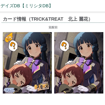
デイズDB【ミリシタDB】
カード情報（TRICK&TREAT 北上 麗花）
覚醒前