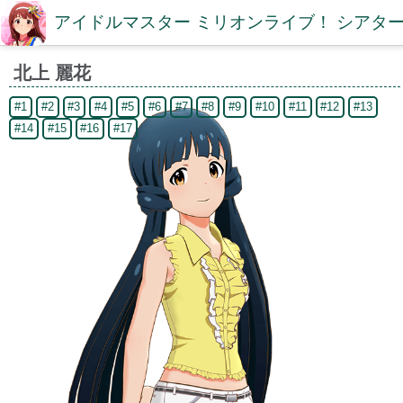
アイドルマスター ミリオンライブ！ シアター
北上 麗花
#1
#2
#3
#4
#5
#6
#7
#8
#9
#10
#11
#12
#13
#14
#15
#16
#17