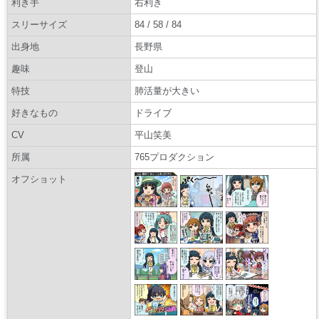
利き手
右利き
スリーサイズ
84 / 58 / 84
出身地
長野県
趣味
登山
特技
肺活量が大きい
好きなもの
ドライブ
CV
平山笑美
所属
765プロダクション
オフショット