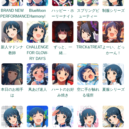
BRAND NEW
BlueMoon
ハッピー・ホ
スプリングビ
制服シリーズ
PERFORMANCE
Harmony!
ーリーナイト
ューティー
新人マドンナ
CHALLENGE
ずっと、一
TRICK&TREAT
よーい、どっ
教師
FOR GLOW-
緒…
かーん！
RY DAYS
本日のお相手
凧あげ迷人
ハートのお好
空に手が触れ
夏服シリーズ
は
み焼き
る場所