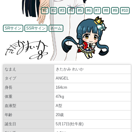
#1
#2
#3
#4
#5
#6
#7
#8
#9
#10
SRサイン
SSRサイン
ネーム
なまえ
きたかみ れいか
タイプ
ANGEL
身長
164cm
体重
47kg
血液型
A型
年齢
20歳
誕生日
5月17日(牡牛座)