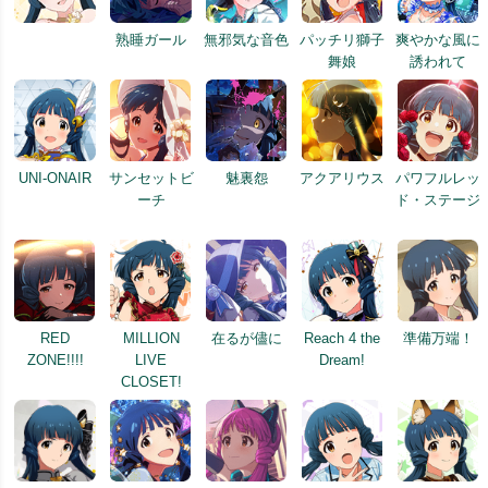
熟睡ガール
無邪気な音色
パッチリ獅子
爽やかな風に
舞娘
誘われて
UNI-ONAIR
サンセットビ
魅裏怨
アクアリウス
パワフルレッ
ーチ
ド・ステージ
RED
MILLION
在るが儘に
Reach 4 the
準備万端！
ZONE!!!!
LIVE
Dream!
CLOSET!