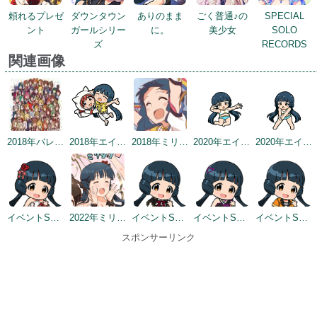
頼れるプレゼ
ダウンタウン
ありのまま
ごく普通♪の
SPECIAL
ント
ガールシリー
に。
美少女
SOLO
ズ
RECORDS
関連画像
2018年バレンタインデー公式ツイート
2018年エイプリルミニゲーム
2018年ミリシタ感謝祭
2020年エイプリルフールネタ
2020年エイプリルフールネタ
イベントSD #4
2022年ミリシタ5周年カウントダウン（1日前）
イベントSD #5
イベントSD #7
イベントSD #10
スポンサーリンク