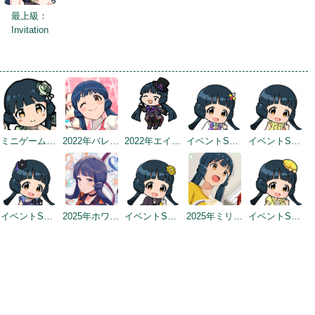
最上級：
Invitation
ミニゲーム 4らぐ めいくあっぷ！
2022年バレンタインデートップ画面
2022年エイプリルフールネタ
イベントSD #2
イベントSD #3
イベントSD #362
2025年ホワイトデートップ画面
イベントSD #379
2025年ミリシタ8周年カウントダウン（2日前）
イベントSD #415