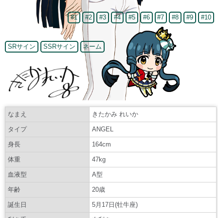
#1
#2
#3
#4
#5
#6
#7
#8
#9
#10
SRサイン
SSRサイン
ネーム
なまえ
きたかみ れいか
タイプ
ANGEL
身長
164cm
体重
47kg
血液型
A型
年齢
20歳
誕生日
5月17日(牡牛座)