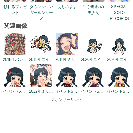
頼れるプレゼ
ダウンタウン
ありのまま
ごく普通♪の
SPECIAL
ント
ガールシリー
に。
美少女
SOLO
ズ
RECORDS
関連画像
2018年バレンタインデー公式ツイート
2018年エイプリルミニゲーム
2018年ミリシタ感謝祭
2020年エイプリルフールネタ
2020年エイプリルフールネタ
イベントSD #4
2022年ミリシタ5周年カウントダウン（1日前）
イベントSD #5
イベントSD #7
イベントSD #10
スポンサーリンク