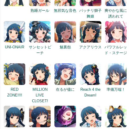
熟睡ガール
無邪気な音色
パッチリ獅子
爽やかな風に
舞娘
誘われて
UNI-ONAIR
サンセットビ
魅裏怨
アクアリウス
パワフルレッ
ーチ
ド・ステージ
RED
MILLION
在るが儘に
Reach 4 the
準備万端！
ZONE!!!!
LIVE
Dream!
CLOSET!