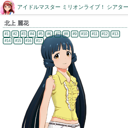
アイドルマスター ミリオンライブ！ シアター
北上 麗花
#1
#2
#3
#4
#5
#6
#7
#8
#9
#10
#11
#12
#13
#14
#15
#16
#17