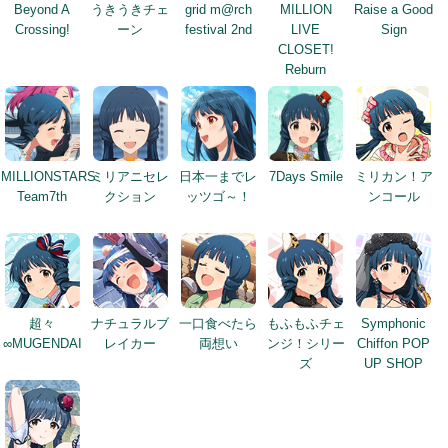
Beyond A
うきうきチェ
grid m@rch
MILLION
Raise a Good
Crossing!
ーン
festival 2nd
LIVE
Sign
CLOSET!
Reburn
MILLIONSTARS
ミリアニセレ
日本一までレ
7Days Smile
ミリカン！ア
Team7th
クション
ッツゴ～！
ンコール
超々
ナチュラルブ
一口食べたら
もふもふチェ
Symphonic
∞MUGENDAI
レイカー
両想い
ンジ！シリー
Chiffon POP
ズ
UP SHOP