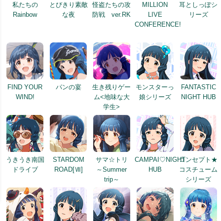
私たちの
とびきり素敵
怪盗たちの攻
MILLION
耳としっぽシ
Rainbow
な夜
防戦 ver.RK
LIVE
リーズ
CONFERENCE!
FIND YOUR
パンの宴
生き残りゲー
モンスターっ
FANTASTIC
WIND!
ム<地味な大
娘シリーズ
NIGHT HUB
学生>
うきうき南国
STARDOM
サマ☆トリ
CAMPAI♡NIGHT
コンセプト★
ドライブ
ROAD[Ⅶ]
～Summer
HUB
コスチューム
trip～
シリーズ