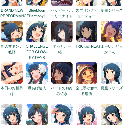
BRAND NEW
BlueMoon
ハッピー・ホ
スプリングビ
制服シリーズ
PERFORMANCE
Harmony!
ーリーナイト
ューティー
新人マドンナ
CHALLENGE
ずっと、一
TRICK&TREAT
よーい、どっ
教師
FOR GLOW-
緒…
かーん！
RY DAYS
本日のお相手
凧あげ迷人
ハートのお好
空に手が触れ
夏服シリーズ
は
み焼き
る場所