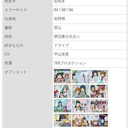
利き手
右利き
スリーサイズ
84 / 58 / 84
出身地
長野県
趣味
登山
特技
肺活量が大きい
好きなもの
ドライブ
CV
平山笑美
所属
765プロダクション
オフショット