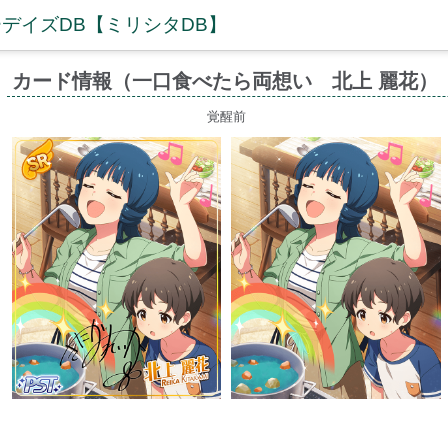
デイズDB【ミリシタDB】
カード情報（一口食べたら両想い 北上 麗花）
覚醒前