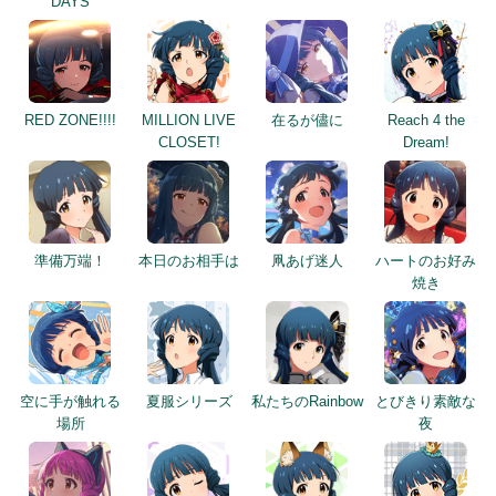
DAYS
RED ZONE!!!!
MILLION LIVE
在るが儘に
Reach 4 the
CLOSET!
Dream!
準備万端！
本日のお相手は
凧あげ迷人
ハートのお好み
焼き
空に手が触れる
夏服シリーズ
私たちのRainbow
とびきり素敵な
場所
夜