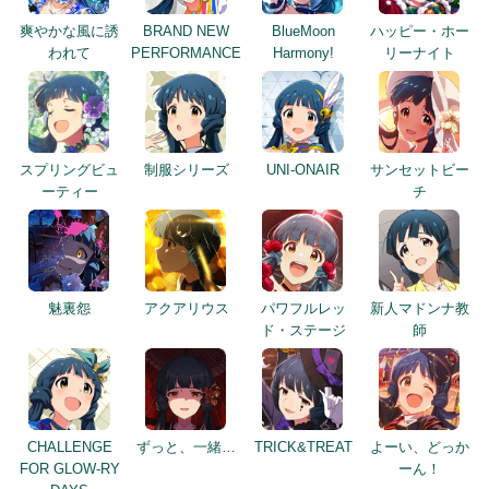
爽やかな風に誘
BRAND NEW
BlueMoon
ハッピー・ホー
われて
PERFORMANCE
Harmony!
リーナイト
スプリングビュ
制服シリーズ
UNI-ONAIR
サンセットビー
ーティー
チ
魅裏怨
アクアリウス
パワフルレッ
新人マドンナ教
ド・ステージ
師
CHALLENGE
ずっと、一緒…
TRICK&TREAT
よーい、どっか
FOR GLOW-RY
ーん！