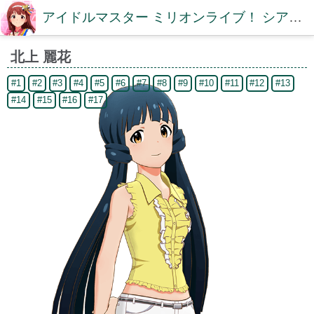
アイドルマスター ミリオンライブ！ シアターデイズDB【ミリシタDB】
北上 麗花
#1
#2
#3
#4
#5
#6
#7
#8
#9
#10
#11
#12
#13
#14
#15
#16
#17