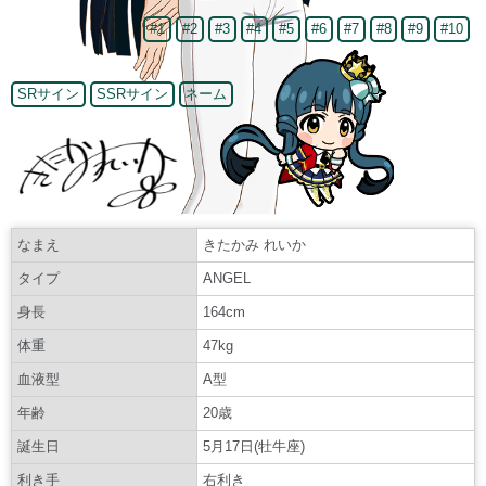
#1
#2
#3
#4
#5
#6
#7
#8
#9
#10
SRサイン
SSRサイン
ネーム
なまえ
きたかみ れいか
タイプ
ANGEL
身長
164cm
体重
47kg
血液型
A型
年齢
20歳
誕生日
5月17日(牡牛座)
利き手
右利き