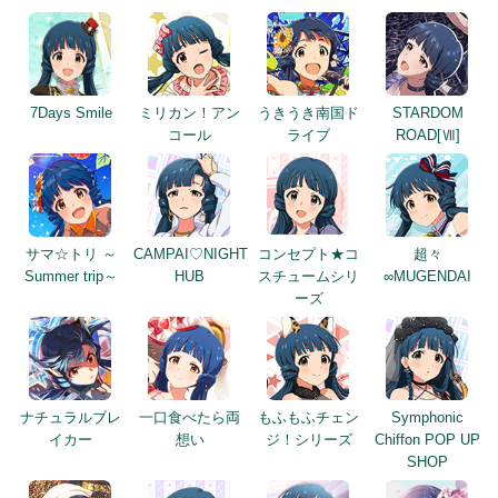
7Days Smile
ミリカン！アン
うきうき南国ド
STARDOM
コール
ライブ
ROAD[Ⅶ]
サマ☆トリ ～
CAMPAI♡NIGHT
コンセプト★コ
超々
Summer trip～
HUB
スチュームシリ
∞MUGENDAI
ーズ
ナチュラルブレ
一口食べたら両
もふもふチェン
Symphonic
イカー
想い
ジ！シリーズ
Chiffon POP UP
SHOP