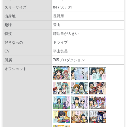
スリーサイズ
84 / 58 / 84
出身地
長野県
趣味
登山
特技
肺活量が大きい
好きなもの
ドライブ
CV
平山笑美
所属
765プロダクション
オフショット