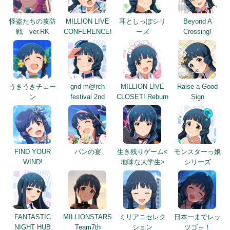
怪盗たちの攻防
MILLION LIVE
耳としっぽシリ
Beyond A
戦 ver.RK
CONFERENCE!
ーズ
Crossing!
うきうきチェー
grid m@rch
MILLION LIVE
Raise a Good
ン
festival 2nd
CLOSET! Reburn
Sign
FIND YOUR
パンの宴
生き残りゲーム<
モンスターっ娘
WIND!
地味な大学生>
シリーズ
FANTASTIC
MILLIONSTARS
ミリアニセレク
日本一までレッ
NIGHT HUB
Team7th
ション
ツゴ～！