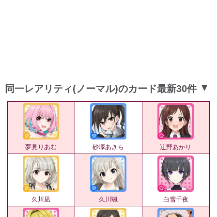
同一レアリティ(ノーマル)のカード最新30件
▲
夢見りあむ
砂塚あきら
辻野あかり
久川凪
久川颯
白雪千夜