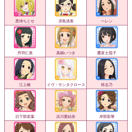
黒埼ちとせ
冴島清美
ヘレン
丹羽仁美
真鍋いつき
鷹富士茄子
江上椿
イヴ・サンタクロース
柊志乃
日下部若葉
浜川愛結奈
岸部彩華