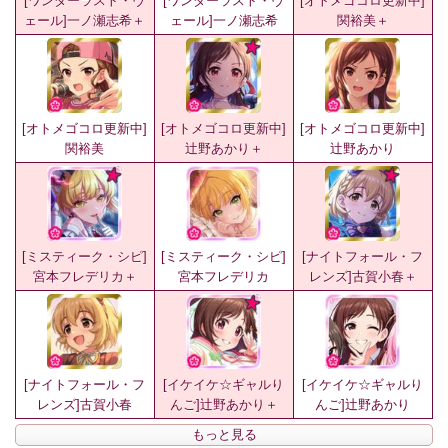
[ワンダーラスト・ヴ
[ワンダーラスト・ヴ
[オトメゴコロ更新中]
ェール]一ノ瀬志希＋
ェール]一ノ瀬志希
関裕美＋
[オトメゴコロ更新中]
[オトメゴコロ更新中]
[オトメゴコロ更新中]
関裕美
辻野あかり＋
辻野あかり
[ミスティーク・シピ]
[ミスティーク・シピ]
[ナイトフォール・フ
宮本フレデリカ＋
宮本フレデリカ
レンズ]古賀小春＋
[ナイトフォール・フ
[イケイケ☆ギャルり
[イケイケ☆ギャルり
レンズ]古賀小春
んご]辻野あかり＋
んご]辻野あかり
もっと見る