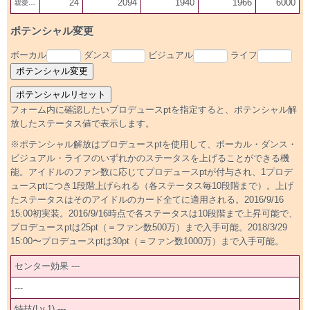
24
2094
1940
1966
6000
親愛20
ポテンシャル変更
ボーカル
ダンス
ビジュアル
ライフ
フォーム内に確認したいプロデュースptを指定すると、ポテンシャル解
放したステータス値で表示します。
※ポテンシャル解放はプロデュースptを使用して、ボーカル・ダンス・
ビジュアル・ライフのいずれかのステータスを上げることができる機
能。アイドルのファン数に応じてプロデュースptが付与され、1プロデ
ュースptにつき1段階上げられる（各ステータス毎10段階まで）。上げ
たステータスはそのアイドルのカード全てに適用される。2016/9/16
15:00初実装。2016/9/16時点で各ステータスは10段階まで上昇可能で、
プロデュースptは25pt（＝ファン数500万）まで入手可能。2018/3/29
15:00〜プロデュースptは30pt（＝ファン数1000万）まで入手可能。
センター効果 ---
---
特技(Lv.1) ---