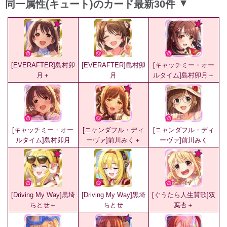
同一属性(キュート)のカード最新30件
▲
[EVERAFTER]島村卯
[EVERAFTER]島村卯
[キャッチミー・オー
月＋
月
ルタイム]島村卯月＋
[キャッチミー・オー
[ニャンダフル・ディ
[ニャンダフル・ディ
ルタイム]島村卯月
ーヴァ]前川みく＋
ーヴァ]前川みく
[Driving My Way]黒埼
[Driving My Way]黒埼
[ぐうたら人生賛歌]双
ちとせ＋
ちとせ
葉杏＋