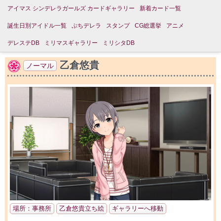
アイマス シンデレラガールズ カードギャラリー
新着カード一覧
誕生日別アイドル一覧
ぷちデレラ
スタンプ
CG総選挙
アニメ
デレステDB
ミリマスギャラリー
ミリシタDB
乙倉悠貴
ノーマル
場所：事務所
乙倉悠貴立ち絵
ギャラリーへ移動