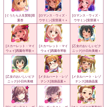
[ぐうたら人生賛歌]双
[ロマンス・ウィズ・
[ロマンス・ウィズ・
葉杏
ウサミン]安部菜々＋
ウサミン]安部菜々
[スカーレット・マイ
[スカーレット・マイ
[乙女のおいしいピク
ウェイ]西園寺琴歌＋
ウェイ]西園寺琴歌
ニック]小日向美穂＋
[乙女のおいしいピク
[メタルハート・レゾ
[メタルハート・レゾ
ニック]小日向美穂
ナンス]池袋晶葉＋
ナンス]池袋晶葉