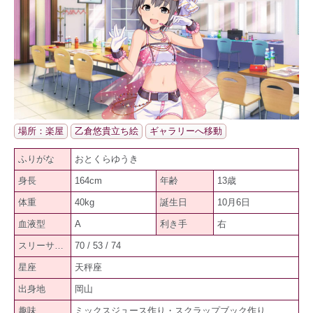
場所：楽屋
乙倉悠貴立ち絵
ギャラリーへ移動
ふりがな
おとくらゆうき
身長
164cm
年齢
13歳
体重
40kg
誕生日
10月6日
血液型
A
利き手
右
スリーサイズ
70 / 53 / 74
星座
天秤座
出身地
岡山
趣味
ミックスジュース作り・スクラップブック作り