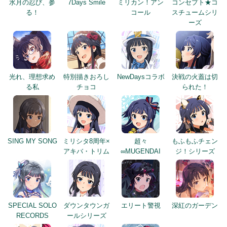
水月の忍び、参
7Days Smile
ミリカン！アン
コンセプト★コ
る！
コール
スチュームシリ
ーズ
光れ、理想求め
特別描きおろし
NewDaysコラボ
決戦の火蓋は切
る私
チョコ
られた！
SING MY SONG
ミリシタ8周年×
超々
もふもふチェン
アキバ・トリム
∞MUGENDAI
ジ！シリーズ
SPECIAL SOLO
ダウンタウンガ
エリート警視
深紅のガーデン
RECORDS
ールシリーズ