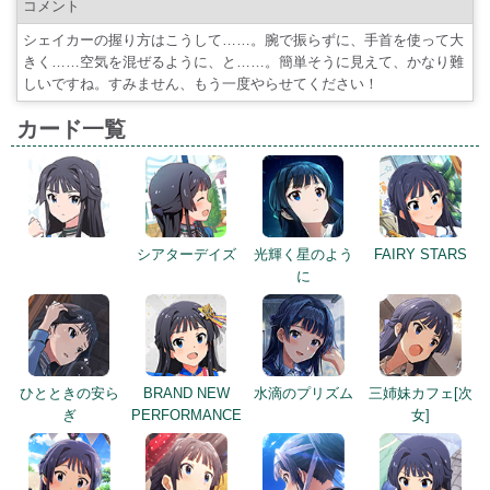
コメント
シェイカーの握り方はこうして……。腕で振らずに、手首を使って大
きく……空気を混ぜるように、と……。簡単そうに見えて、かなり難
しいですね。すみません、もう一度やらせてください！
カード一覧
シアターデイズ
光輝く星のよう
FAIRY STARS
に
ひとときの安ら
BRAND NEW
水滴のプリズム
三姉妹カフェ[次
ぎ
PERFORMANCE
女]