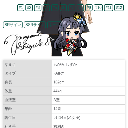
#1
#2
#3
#4
#5
#6
#7
#8
#9
#10
#11
#12
SRサイン
SSRサイン
ネーム
なまえ
もがみ しずか
タイプ
FAIRY
身長
162cm
体重
44kg
血液型
A型
年齢
14歳
誕生日
9月14日(乙女座)
利き手
右利き