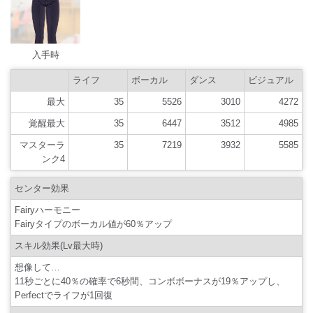
入手時
ライフ
ボーカル
ダンス
ビジュアル
最大
35
5526
3010
4272
覚醒最大
35
6447
3512
4985
マスターラ
35
7219
3932
5585
ンク4
センター効果
Fairyハーモニー
Fairyタイプのボーカル値が60％アップ
スキル効果(Lv最大時)
想像して…
11秒ごとに40％の確率で6秒間、コンボボーナスが19％アップし、
Perfectでライフが1回復