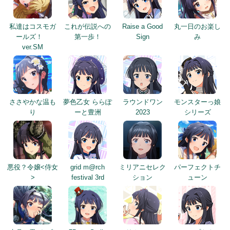
私達はコスモガ
これが伝説への
Raise a Good
丸一日のお楽し
ールズ！
第一歩！
Sign
み
ver.SM
ささやかな温も
夢色乙女 ららぽ
ラウンドワン
モンスターっ娘
り
ーと豊洲
2023
シリーズ
悪役？令嬢<侍女
grid m@rch
ミリアニセレク
パーフェクトチ
>
festival 3rd
ション
ューン