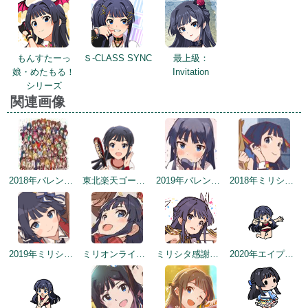
もんすたーっ
Ｓ-CLASS SYNC
最上級：
娘・めたもる！
Invitation
シリーズ
関連画像
2018年バレンタインデー公式ツイート
東北楽天ゴールデンイーグルスコラボトップ絵
2019年バレンタイントップ画面
2018年ミリシタ感謝祭
2019年ミリシタ2周年カウントダウン（3日前）
ミリオンライブ7周年記念イラスト（トップ画面）
ミリシタ感謝祭2019～2020
2020年エイプリルフールネタ