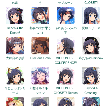
の鳥
う
ップムーン
CLOSET!
Reach 4 the
都会の空に思う
ふれあう､2人の
夏服シリーズ
Dream!
のは
手
大舞台の余韻
Precious Grain
MILLION LIVE
私たちのRainbow
CONFERENCE!
耳としっぽシリ
幻想イルミネー
MILLION LIVE
Beyond A
ーズ
ション
CLOSET! Reburn
Crossing!