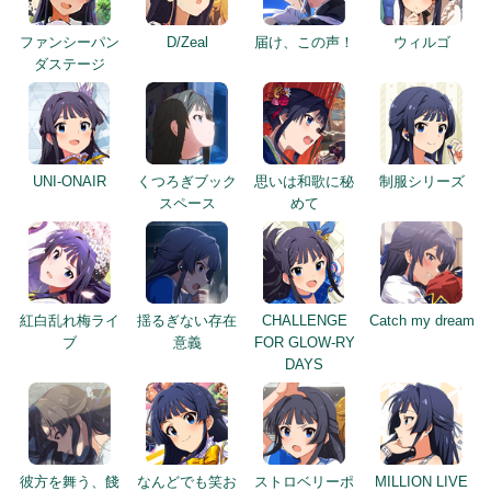
ファンシーパン
D/Zeal
届け、この声！
ウィルゴ
ダステージ
UNI-ONAIR
くつろぎブック
思いは和歌に秘
制服シリーズ
スペース
めて
紅白乱れ梅ライ
揺るぎない存在
CHALLENGE
Catch my dream
ブ
意義
FOR GLOW-RY
DAYS
彼方を舞う、餞
なんどでも笑お
ストロベリーポ
MILLION LIVE