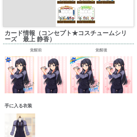
カード情報（コンセプト★コスチュームシリ
ーズ 最上 静香）
覚醒前
覚醒後
手に入る衣装