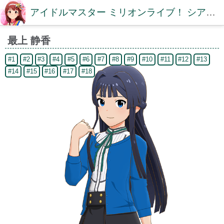
アイドルマスター ミリオンライブ！ シアターデイズDB【ミリシタDB】
最上 静香
#1
#2
#3
#4
#5
#6
#7
#8
#9
#10
#11
#12
#13
#14
#15
#16
#17
#18