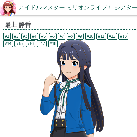
アイドルマスター ミリオンライブ！ シアター
最上 静香
#1
#2
#3
#4
#5
#6
#7
#8
#9
#10
#11
#12
#13
#14
#15
#16
#17
#18