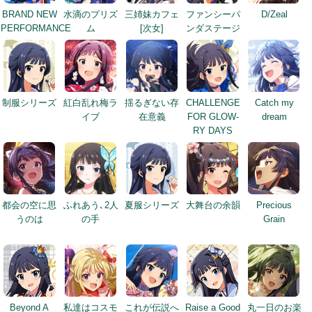
BRAND NEW
水滴のプリズ
三姉妹カフェ
ファンシーパ
D/Zeal
PERFORMANCE
ム
[次女]
ンダステージ
制服シリーズ
紅白乱れ梅ラ
揺るぎない存
CHALLENGE
Catch my
イブ
在意義
FOR GLOW-
dream
RY DAYS
都会の空に思
ふれあう､2人
夏服シリーズ
大舞台の余韻
Precious
うのは
の手
Grain
Beyond A
私達はコスモ
これが伝説へ
Raise a Good
丸一日のお楽