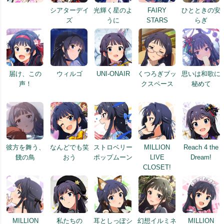
シアターデイ
光輝く星のよ
FAIRY
ひとときの安
ズ
うに
STARS
らぎ
届け、この
ウィルゴ
UNI-ONAIR
くつろぎブッ
思いは和歌に
声！
クスペース
秘めて
彼方を舞う、
なんどでも笑
ストロベリー
MILLION
Reach 4 the
餞の鳥
おう
ポップムーン
LIVE
Dream!
CLOSET!
MILLION
私たちの
耳としっぽシ
幻想イルミネ
MILLION