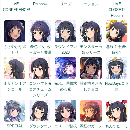
LIVE
Rainbow
リーズ
ーション
LIVE
CONFERENCE!
CLOSET!
Reburn
ささやかな温
夢色乙女 ら
ラウンドワン
モンスターっ
悪役？令嬢<
もり
らぽーと豊洲
2023
娘シリーズ
侍女>
ミリカン！ア
コンセプト★
光れ、理想求
特別描きおろ
NewDaysコラ
ンコール
コスチューム
める私
しチョコ
ボ
シリーズ
SPECIAL
ダウンタウン
エリート警視
深紅のガーデ
もんすたーっ