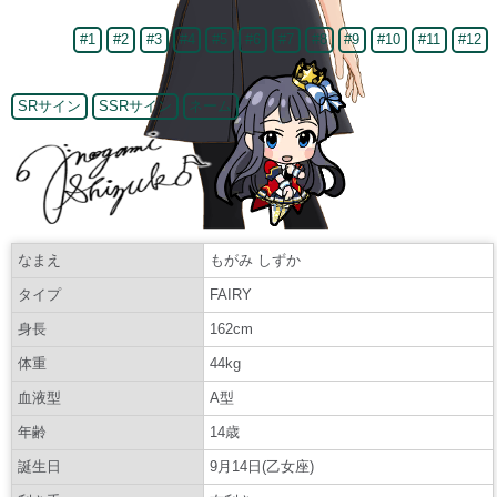
#1
#2
#3
#4
#5
#6
#7
#8
#9
#10
#11
#12
SRサイン
SSRサイン
ネーム
なまえ
もがみ しずか
タイプ
FAIRY
身長
162cm
体重
44kg
血液型
A型
年齢
14歳
誕生日
9月14日(乙女座)