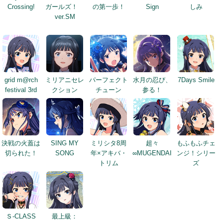
Crossing!
ガールズ！
の第一歩！
Sign
しみ
ver.SM
grid m@rch
ミリアニセレ
パーフェクト
水月の忍び、
7Days Smile
festival 3rd
クション
チューン
参る！
決戦の火蓋は
SING MY
ミリシタ8周
超々
もふもふチェ
切られた！
SONG
年×アキバ・
∞MUGENDAI
ンジ！シリー
トリム
ズ
Ｓ-CLASS
最上級：