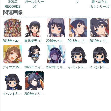
SOLO
ガールシリー
ン
娘・めたも
RECORDS
ズ
る！シリーズ
関連画像
2018年バレンタインデー公式ツイート
東北楽天ゴールデンイーグルスコラボトップ絵
2019年バレンタイントップ画面
2018年ミリシタ感謝祭
2019年ミリシタ2周年カウントダウン（3日前）
アイマス15周年記念
2022年エイプリルフールネタ
2022年ミリシタ5周年トップ画面
イベントSD #2
イベントSD #3
イベントSD #419
2026年ミリシタ9周年トップ画面