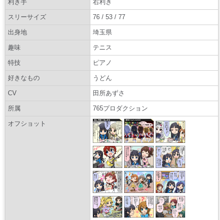
利き手
右利き
スリーサイズ
76 / 53 / 77
出身地
埼玉県
趣味
テニス
特技
ピアノ
好きなもの
うどん
CV
田所あずさ
所属
765プロダクション
オフショット