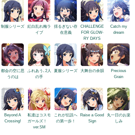
制服シリーズ
紅白乱れ梅ラ
揺るぎない存
CHALLENGE
Catch my
イブ
在意義
FOR GLOW-
dream
RY DAYS
都会の空に思
ふれあう､2人
夏服シリーズ
大舞台の余韻
Precious
うのは
の手
Grain
Beyond A
私達はコスモ
これが伝説へ
Raise a Good
丸一日のお楽
Crossing!
ガールズ！
の第一歩！
Sign
しみ
ver.SM