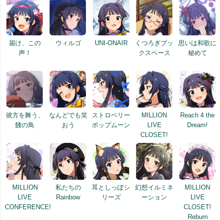
届け、この
ウィルゴ
UNI-ONAIR
くつろぎブッ
思いは和歌に
声！
クスペース
秘めて
彼方を舞う、
なんどでも笑
ストロベリー
MILLION
Reach 4 the
餞の鳥
おう
ポップムーン
LIVE
Dream!
CLOSET!
MILLION
私たちの
耳としっぽシ
幻想イルミネ
MILLION
LIVE
Rainbow
リーズ
ーション
LIVE
CONFERENCE!
CLOSET!
Reburn