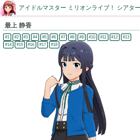
アイドルマスター ミリオンライブ！ シアター
最上 静香
#1
#2
#3
#4
#5
#6
#7
#8
#9
#10
#11
#12
#13
#14
#15
#16
#17
#18