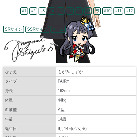
#1
#2
#3
#4
#5
#6
#7
#8
#9
#10
#11
#12
SRサイン
SSRサイン
ネーム
なまえ
もがみ しずか
タイプ
FAIRY
身長
162cm
体重
44kg
血液型
A型
年齢
14歳
誕生日
9月14日(乙女座)