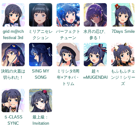
grid m@rch
ミリアニセレ
パーフェクト
水月の忍び、
7Days Smile
festival 3rd
クション
チューン
参る！
決戦の火蓋は
SING MY
ミリシタ8周
超々
もふもふチェ
切られた！
SONG
年×アキバ・
∞MUGENDAI
ンジ！シリー
トリム
ズ
Ｓ-CLASS
最上級：
SYNC
Invitation