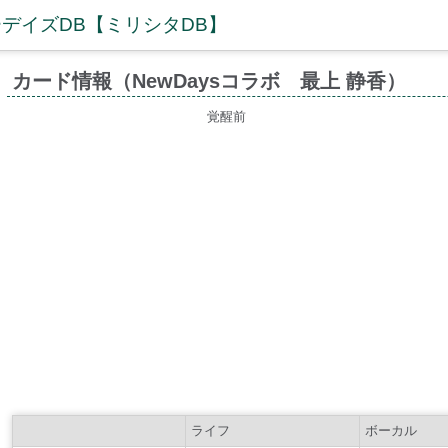
デイズDB【ミリシタDB】
カード情報（NewDaysコラボ 最上 静香）
覚醒前
ライフ
ボーカル