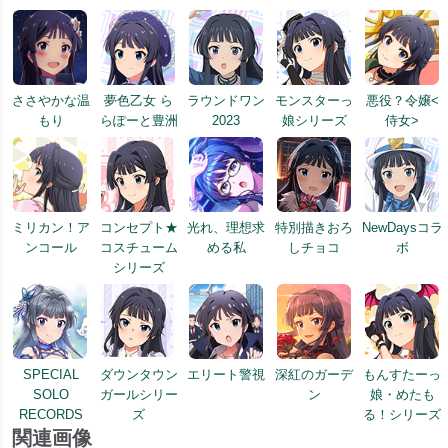
ささやかな温
夢色乙女 ら
ラウンドワン
モンスターっ
悪役？令嬢<
もり
らぽーと豊洲
2023
娘シリーズ
侍女>
ミリカン！ア
コンセプト★
光れ、理想求
特別描きおろ
NewDaysコラ
ンコール
コスチューム
める私
しチョコ
ボ
シリーズ
SPECIAL
ダウンタウン
エリート警視
深紅のガーデ
もんすたーっ
SOLO
ガールシリー
ン
娘・めたも
RECORDS
ズ
る！シリーズ
関連画像