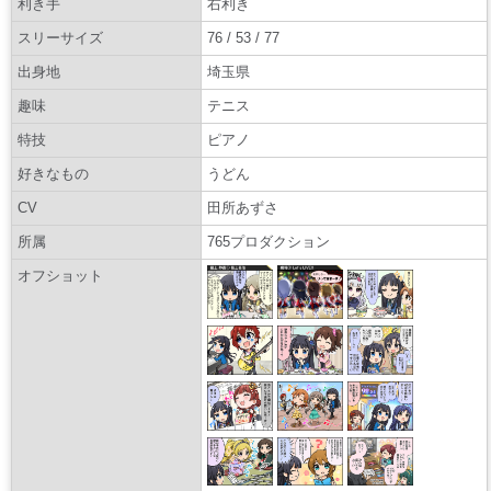
利き手
右利き
スリーサイズ
76 / 53 / 77
出身地
埼玉県
趣味
テニス
特技
ピアノ
好きなもの
うどん
CV
田所あずさ
所属
765プロダクション
オフショット