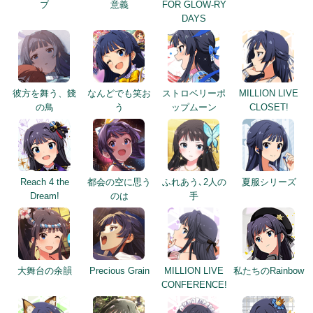
ブ
意義
FOR GLOW-RY
DAYS
彼方を舞う、餞
なんどでも笑お
ストロベリーポ
MILLION LIVE
の鳥
う
ップムーン
CLOSET!
Reach 4 the
都会の空に思う
ふれあう､2人の
夏服シリーズ
Dream!
のは
手
大舞台の余韻
Precious Grain
MILLION LIVE
私たちのRainbow
CONFERENCE!