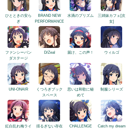
ひとときの安ら
BRAND NEW
水滴のプリズム
三姉妹カフェ[次
ぎ
PERFORMANCE
女]
ファンシーパン
D/Zeal
届け、この声！
ウィルゴ
ダステージ
UNI-ONAIR
くつろぎブック
思いは和歌に秘
制服シリーズ
スペース
めて
紅白乱れ梅ライ
揺るぎない存在
CHALLENGE
Catch my dream