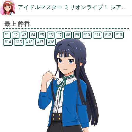
アイドルマスター ミリオンライブ！ シアターデイズDB【ミリシタDB】
最上 静香
#1
#2
#3
#4
#5
#6
#7
#8
#9
#10
#11
#12
#13
#14
#15
#16
#17
#18