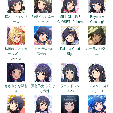
耳としっぽシリ
幻想イルミネー
MILLION LIVE
Beyond A
ーズ
ション
CLOSET! Reburn
Crossing!
私達はコスモガ
これが伝説への
Raise a Good
丸一日のお楽し
ールズ！
第一歩！
Sign
み
ver.SM
ささやかな温も
夢色乙女 ららぽ
ラウンドワン
モンスターっ娘
り
ーと豊洲
2023
シリーズ