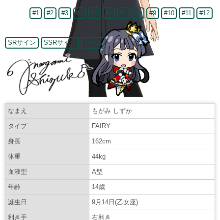
#1
#2
#3
#4
#5
#6
#7
#8
#9
#10
#11
#12
SRサイン
SSRサイン
ネーム
なまえ
もがみ しずか
タイプ
FAIRY
身長
162cm
体重
44kg
血液型
A型
年齢
14歳
誕生日
9月14日(乙女座)
利き手
右利き