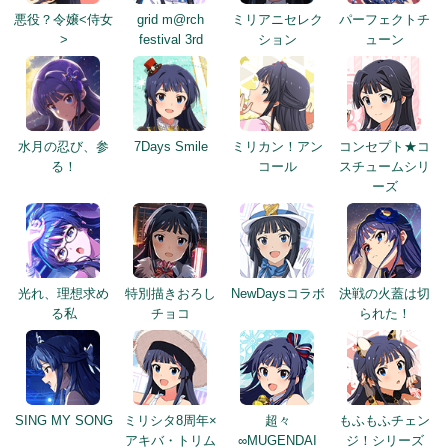
悪役？令嬢<侍女
grid m@rch
ミリアニセレク
パーフェクトチ
>
festival 3rd
ション
ューン
水月の忍び、参
7Days Smile
ミリカン！アン
コンセプト★コ
る！
コール
スチュームシリ
ーズ
光れ、理想求め
特別描きおろし
NewDaysコラボ
決戦の火蓋は切
る私
チョコ
られた！
SING MY SONG
ミリシタ8周年×
超々
もふもふチェン
アキバ・トリム
∞MUGENDAI
ジ！シリーズ