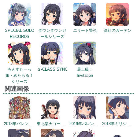
SPECIAL SOLO
ダウンタウンガ
エリート警視
深紅のガーデン
RECORDS
ールシリーズ
もんすたーっ
Ｓ-CLASS SYNC
最上級：
娘・めたもる！
Invitation
シリーズ
関連画像
2018年バレンタインデー公式ツイート
東北楽天ゴールデンイーグルスコラボトップ絵
2019年バレンタイントップ画面
2018年ミリシタ感謝祭