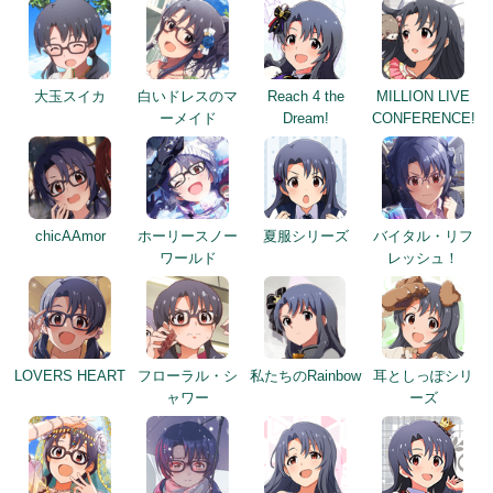
大玉スイカ
白いドレスのマ
Reach 4 the
MILLION LIVE
ーメイド
Dream!
CONFERENCE!
chicAAmor
ホーリースノー
夏服シリーズ
バイタル・リフ
ワールド
レッシュ！
LOVERS HEART
フローラル・シ
私たちのRainbow
耳としっぽシリ
ャワー
ーズ