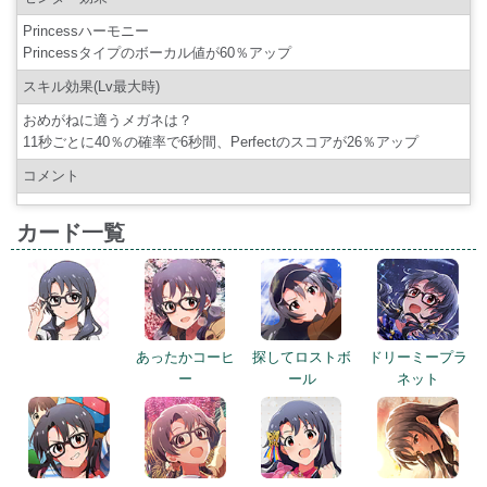
Princessハーモニー
Princessタイプのボーカル値が60％アップ
スキル効果(Lv最大時)
おめがねに適うメガネは？
11秒ごとに40％の確率で6秒間、Perfectのスコアが26％アップ
コメント
カード一覧
あったかコーヒ
探してロストボ
ドリーミープラ
ー
ール
ネット