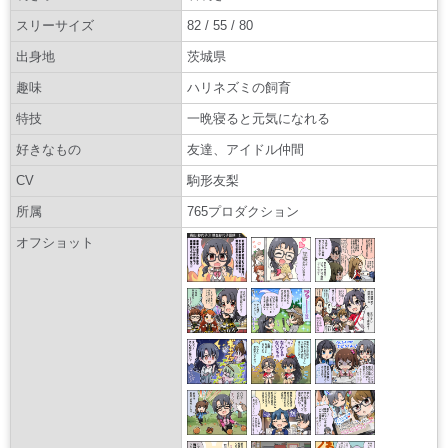
スリーサイズ
82 / 55 / 80
出身地
茨城県
趣味
ハリネズミの飼育
特技
一晩寝ると元気になれる
好きなもの
友達、アイドル仲間
CV
駒形友梨
所属
765プロダクション
オフショット