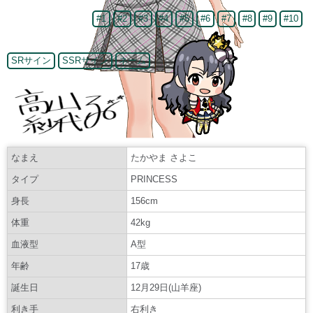
#1
#2
#3
#4
#5
#6
#7
#8
#9
#10
SRサイン
SSRサイン
ネーム
なまえ
たかやま さよこ
タイプ
PRINCESS
身長
156cm
体重
42kg
血液型
A型
年齢
17歳
誕生日
12月29日(山羊座)
利き手
右利き