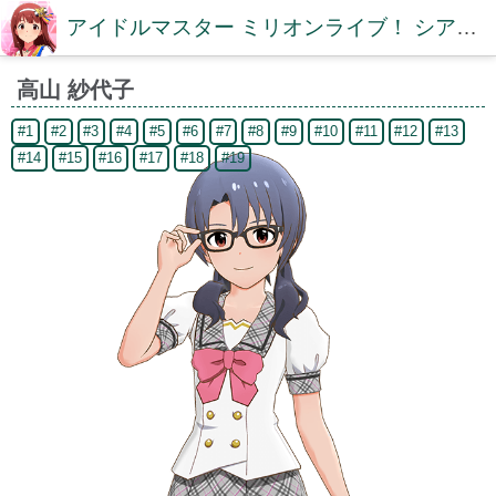
アイドルマスター ミリオンライブ！ シアターデイズDB【ミリシタDB】
高山 紗代子
#1
#2
#3
#4
#5
#6
#7
#8
#9
#10
#11
#12
#13
#14
#15
#16
#17
#18
#19