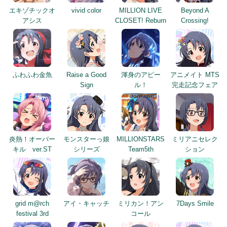
エキゾチックオ
vivid color
MILLION LIVE
Beyond A
アシス
CLOSET! Reburn
Crossing!
ふわふわ金魚
Raise a Good
渾身のアピー
アニメイト MTS
Sign
ル！
完走記念フェア
炎熱！オーバー
モンスターっ娘
MILLIONSTARS
ミリアニセレク
キル ver.ST
シリーズ
Team5th
ション
grid m@rch
アイ・キャッチ
ミリカン！アン
7Days Smile
festival 3rd
コール