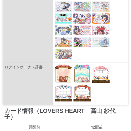
ログインボーナス落書
カード情報（LOVERS HEART 高山 紗代
子）
覚醒前
覚醒後