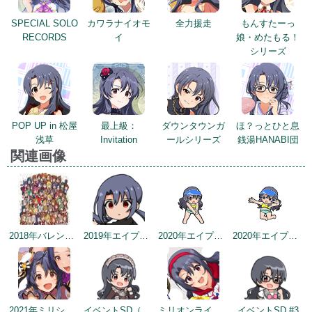
SPECIAL SOLO
カワラナイオモ
全力援走
もんすたーっ
RECORDS
イ
娘・めたもる！
シリーズ
POP UP in 松屋
最上級：
ダウンタウンガ
ほ？っとひと息
浅草
Invitation
ールシリーズ
銭湯HANABI団
関連画像
2018年バレンタインデー公式ツイート
2019年エイプリルミニゲーム
2020年エイプリルフールネタ
2020年エイプリルフールネタ
2021年ミリシタ4周年カウントダウン（1日前）
イベントSD（2022/2/2）
ミリオンライブ9周年記念トップ画面
イベントSD #3