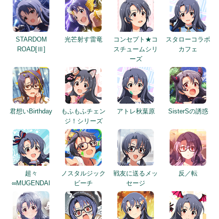
STARDOM
光芒射す雷竜
コンセプト★コ
スタローコラボ
ROAD[Ⅲ]
スチュームシリ
カフェ
ーズ
君想いBirthday
もふもふチェン
アトレ秋葉原
SisterSの誘惑
ジ！シリーズ
超々
ノスタルジック
戦友に送るメッ
反／転
∞MUGENDAI
ビーチ
セージ