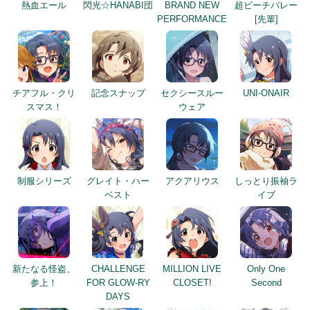
熱血エール
閃光☆HANABI団
BRAND NEW
超ビーチバレー
PERFORMANCE
[先輩]
チアフル・クリ
記念スナップ
セクシースルー
UNI-ONAIR
スマス！
ウェア
制服シリーズ
グレイト・ハー
アクアリウス
しっとり振袖ラ
ベスト
イブ
新たなる怪盗、
CHALLENGE
MILLION LIVE
Only One
参上！
FOR GLOW-RY
CLOSET!
Second
DAYS