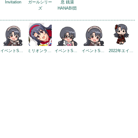
Invitation
ガールシリー
息 銭湯
ズ
HANABI団
イベントSD（2022/2/2）
ミリオンライブ9周年記念トップ画面
イベントSD #3
イベントSD #5
2022年エイプリルフールネタ