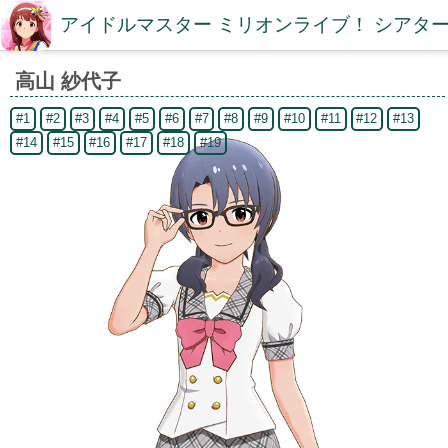
アイドルマスター ミリオンライブ！ シアター
高山 紗代子
#1
#2
#3
#4
#5
#6
#7
#8
#9
#10
#11
#12
#13
#14
#15
#16
#17
#18
#19