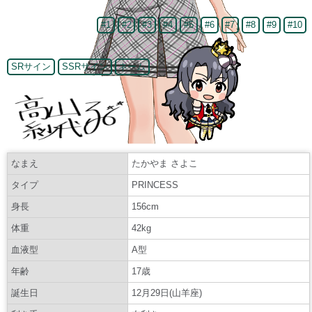
#1
#2
#3
#4
#5
#6
#7
#8
#9
#10
SRサイン
SSRサイン
ネーム
なまえ
たかやま さよこ
タイプ
PRINCESS
身長
156cm
体重
42kg
血液型
A型
年齢
17歳
誕生日
12月29日(山羊座)