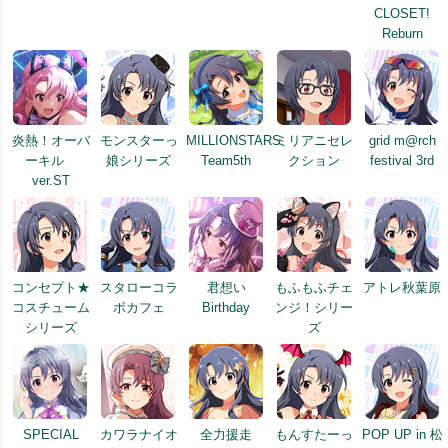
CLOSET!
Reburn
炎熱！オーバ
モンスターっ
MILLIONSTARS
ミリアニセレ
grid m@rch
ーキル
娘シリーズ
Team5th
クション
festival 3rd
ver.ST
コンセプト★
スタローコラ
君想い
もふもふチェ
アトレ秋葉原
コスチューム
ボカフェ
Birthday
ンジ！シリー
シリーズ
ズ
SPECIAL
カワラナイオ
全力援走
もんすたーっ
POP UP in 松