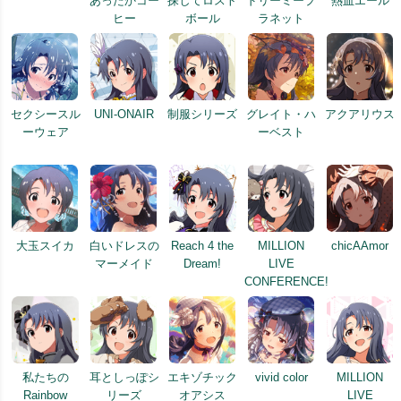
あったかコー
探してロスト
ドリーミープ
熱血エール
ヒー
ボール
ラネット
セクシースル
UNI-ONAIR
制服シリーズ
グレイト・ハ
アクアリウス
ーウェア
ーベスト
大玉スイカ
白いドレスの
Reach 4 the
MILLION
chicAAmor
マーメイド
Dream!
LIVE
CONFERENCE!
私たちの
耳としっぽシ
エキゾチック
vivid color
MILLION
Rainbow
リーズ
オアシス
LIVE