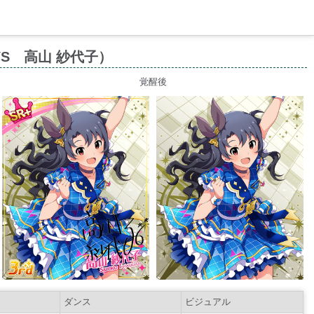
AYS 高山 紗代子）
覚醒後
ダンス
ビジュアル