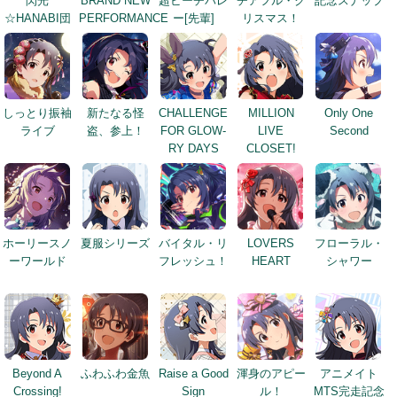
閃光
BRAND NEW
超ビーチバレ
チアフル・ク
記念スナップ
☆HANABI団
PERFORMANCE
ー[先輩]
リスマス！
しっとり振袖
新たなる怪
CHALLENGE
MILLION
Only One
ライブ
盗、参上！
FOR GLOW-
LIVE
Second
RY DAYS
CLOSET!
ホーリースノ
夏服シリーズ
バイタル・リ
LOVERS
フローラル・
ーワールド
フレッシュ！
HEART
シャワー
Beyond A
ふわふわ金魚
Raise a Good
渾身のアピー
アニメイト
Crossing!
Sign
ル！
MTS完走記念