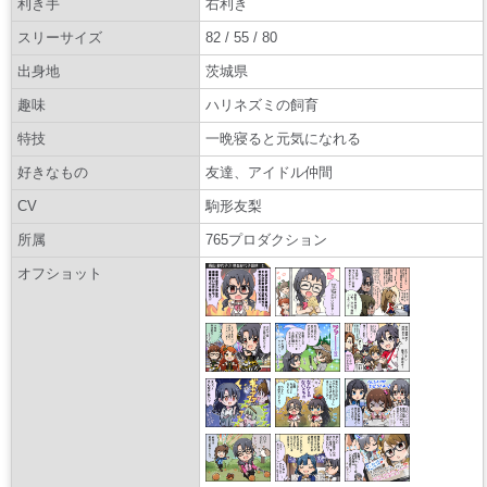
利き手
右利き
スリーサイズ
82 / 55 / 80
出身地
茨城県
趣味
ハリネズミの飼育
特技
一晩寝ると元気になれる
好きなもの
友達、アイドル仲間
CV
駒形友梨
所属
765プロダクション
オフショット