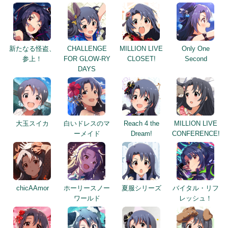
新たなる怪盗、
CHALLENGE
MILLION LIVE
Only One
参上！
FOR GLOW-RY
CLOSET!
Second
DAYS
大玉スイカ
白いドレスのマ
Reach 4 the
MILLION LIVE
ーメイド
Dream!
CONFERENCE!
chicAAmor
ホーリースノー
夏服シリーズ
バイタル・リフ
ワールド
レッシュ！