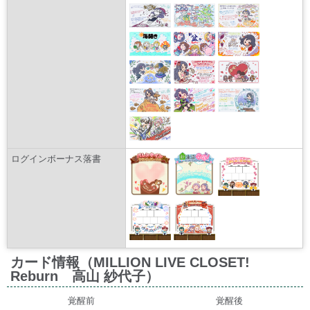
ログインボーナス落書
カード情報（MILLION LIVE CLOSET!
Reburn 高山 紗代子）
覚醒前
覚醒後