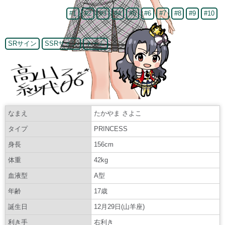
#1
#2
#3
#4
#5
#6
#7
#8
#9
#10
SRサイン
SSRサイン
ネーム
なまえ
たかやま さよこ
タイプ
PRINCESS
身長
156cm
体重
42kg
血液型
A型
年齢
17歳
誕生日
12月29日(山羊座)
利き手
右利き