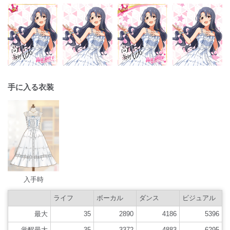
手に入る衣装
入手時
ライフ
ボーカル
ダンス
ビジュアル
最大
35
2890
4186
5396
覚醒最大
35
3372
4883
6295