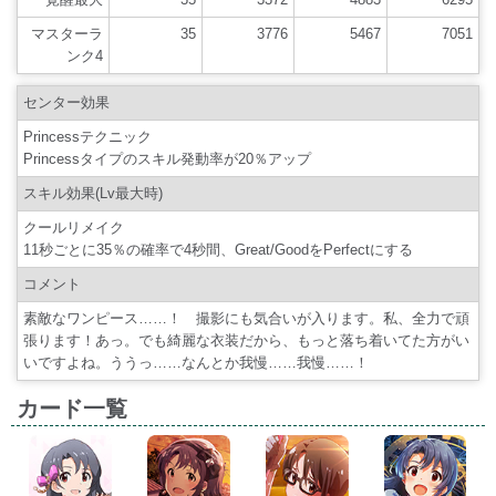
マスターラ
35
3776
5467
7051
ンク4
センター効果
Princessテクニック
Princessタイプのスキル発動率が20％アップ
スキル効果(Lv最大時)
クールリメイク
11秒ごとに35％の確率で4秒間、Great/GoodをPerfectにする
コメント
素敵なワンピース……！ 撮影にも気合いが入ります。私、全力で頑
張ります！あっ。でも綺麗な衣装だから、もっと落ち着いてた方がい
いですよね。ううっ……なんとか我慢……我慢……！
カード一覧