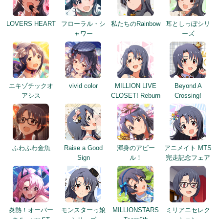
LOVERS HEART
フローラル・シ
私たちのRainbow
耳としっぽシリ
ャワー
ーズ
エキゾチックオ
vivid color
MILLION LIVE
Beyond A
アシス
CLOSET! Reburn
Crossing!
ふわふわ金魚
Raise a Good
渾身のアピー
アニメイト MTS
Sign
ル！
完走記念フェア
炎熱！オーバー
モンスターっ娘
MILLIONSTARS
ミリアニセレク