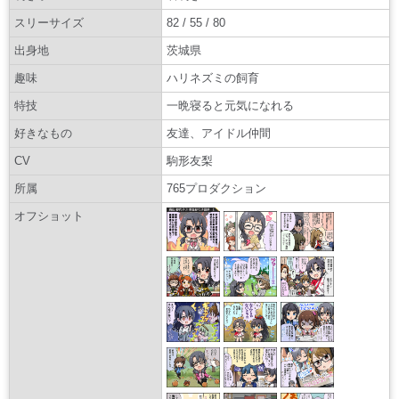
スリーサイズ
82 / 55 / 80
出身地
茨城県
趣味
ハリネズミの飼育
特技
一晩寝ると元気になれる
好きなもの
友達、アイドル仲間
CV
駒形友梨
所属
765プロダクション
オフショット