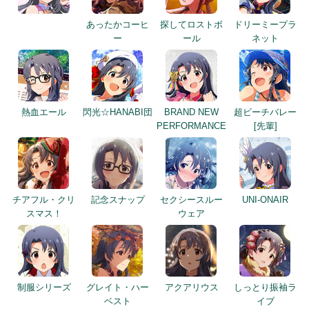
あったかコーヒ
探してロストボ
ドリーミープラ
ー
ール
ネット
熱血エール
閃光☆HANABI団
BRAND NEW
超ビーチバレー
PERFORMANCE
[先輩]
チアフル・クリ
記念スナップ
セクシースルー
UNI-ONAIR
スマス！
ウェア
制服シリーズ
グレイト・ハー
アクアリウス
しっとり振袖ラ
ベスト
イブ