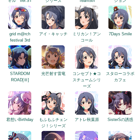
キル ver.ST
シリーズ
Team5th
ション
grid m@rch
アイ・キャッチ
ミリカン！アン
7Days Smile
festival 3rd
コール
STARDOM
光芒射す雷竜
コンセプト★コ
スタローコラボ
ROAD[Ⅲ]
スチュームシリ
カフェ
ーズ
君想いBirthday
もふもふチェン
アトレ秋葉原
SisterSの誘惑
ジ！シリーズ