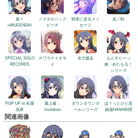
超々
ノスタルジック
戦友に送るメッ
反／転
∞MUGENDAI
ビーチ
セージ
SPECIAL SOLO
カワラナイオモ
全力援走
もんすたーっ
RECORDS
イ
娘・めたもる！
シリーズ
POP UP in 松屋
最上級：
ダウンタウンガ
ほ？っとひと息
浅草
Invitation
ールシリーズ
銭湯HANABI団
関連画像