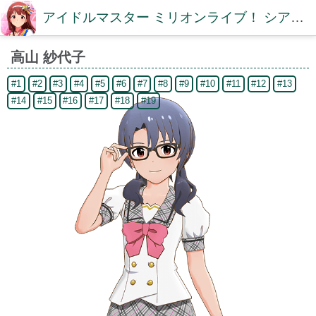
アイドルマスター ミリオンライブ！ シアターデイズDB【ミリシタDB】
高山 紗代子
#1
#2
#3
#4
#5
#6
#7
#8
#9
#10
#11
#12
#13
#14
#15
#16
#17
#18
#19