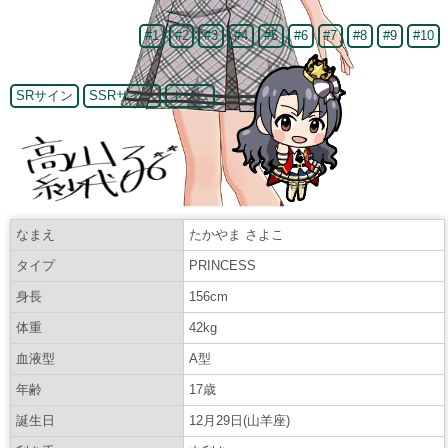
#1
#2
#3
#4
#5
#6
#7
#8
#9
#10
SRサイン
SSRサイン
ネーム
なまえ
たかやま さよこ
タイプ
PRINCESS
身長
156cm
体重
42kg
血液型
A型
年齢
17歳
誕生日
12月29日(山羊座)