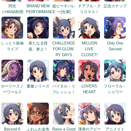
閃光
BRAND NEW
超ビーチバレ
チアフル・ク
記念スナップ
☆HANABI団
PERFORMANCE
ー[先輩]
リスマス！
しっとり振袖
新たなる怪
CHALLENGE
MILLION
Only One
ライブ
盗、参上！
FOR GLOW-
LIVE
Second
RY DAYS
CLOSET!
ホーリースノ
夏服シリーズ
バイタル・リ
LOVERS
フローラル・
ーワールド
フレッシュ！
HEART
シャワー
Beyond A
ふわふわ金魚
Raise a Good
渾身のアピー
アニメイト