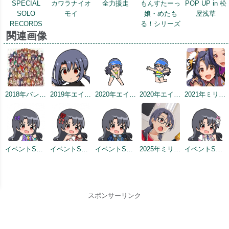
SPECIAL
カワラナイオ
全力援走
もんすたーっ
POP UP in 松
SOLO
モイ
娘・めたも
屋浅草
RECORDS
る！シリーズ
関連画像
2018年バレンタインデー公式ツイート
2019年エイプリルミニゲーム
2020年エイプリルフールネタ
2020年エイプリルフールネタ
2021年ミリシタ4周年カウントダウン（1日前）
イベントSD #2
イベントSD #4
イベントSD #342
2025年ミリシタ8周年カウントダウン（2日前）
イベントSD #407
スポンサーリンク