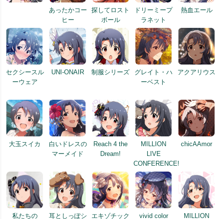
あったかコー
探してロスト
ドリーミープ
熱血エール
ヒー
ボール
ラネット
セクシースル
UNI-ONAIR
制服シリーズ
グレイト・ハ
アクアリウス
ーウェア
ーベスト
大玉スイカ
白いドレスの
Reach 4 the
MILLION
chicAAmor
マーメイド
Dream!
LIVE
CONFERENCE!
私たちの
耳としっぽシ
エキゾチック
vivid color
MILLION