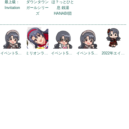
最上級：
ダウンタウン
ほ？っとひと
Invitation
ガールシリー
息 銭湯
ズ
HANABI団
イベントSD（2022/2/2）
ミリオンライブ9周年記念トップ画面
イベントSD #3
イベントSD #5
2022年エイプリルフールネタ