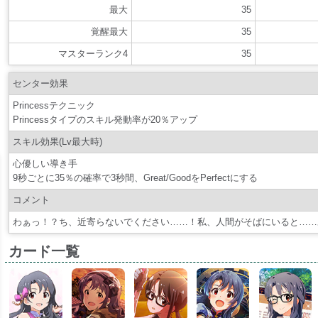
最大
35
覚醒最大
35
マスターランク4
35
センター効果
Princessテクニック
Princessタイプのスキル発動率が20％アップ
スキル効果(Lv最大時)
心優しい導き手
9秒ごとに35％の確率で3秒間、Great/GoodをPerfectにする
コメント
わぁっ！？ち、近寄らないでください……！私、人間がそばにいると……
カード一覧