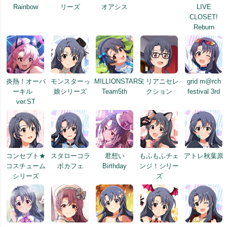
Rainbow
リーズ
オアシス
LIVE
CLOSET!
Reburn
炎熱！オーバ
モンスターっ
MILLIONSTARS
ミリアニセレ
grid m@rch
ーキル
娘シリーズ
Team5th
クション
festival 3rd
ver.ST
コンセプト★
スタローコラ
君想い
もふもふチェ
アトレ秋葉原
コスチューム
ボカフェ
Birthday
ンジ！シリー
シリーズ
ズ