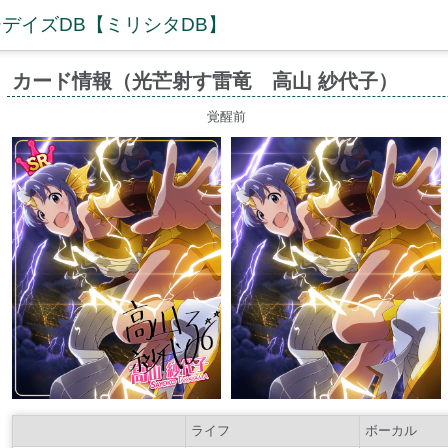
デイズDB【ミリシタDB】
カード情報（光芒射す雷竜 高山 紗代子）
覚醒前
ライフ
ボーカル