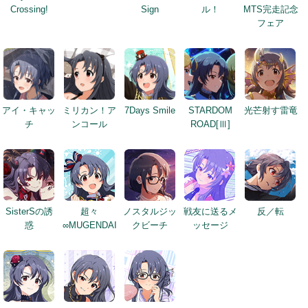
Crossing!
Sign
ル！
MTS完走記念
フェア
アイ・キャッ
ミリカン！ア
7Days Smile
STARDOM
光芒射す雷竜
チ
ンコール
ROAD[Ⅲ]
SisterSの誘
超々
ノスタルジッ
戦友に送るメ
反／転
惑
∞MUGENDAI
クビーチ
ッセージ