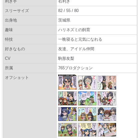
利き手
右利き
スリーサイズ
82 / 55 / 80
出身地
茨城県
趣味
ハリネズミの飼育
特技
一晩寝ると元気になれる
好きなもの
友達、アイドル仲間
CV
駒形友梨
所属
765プロダクション
オフショット