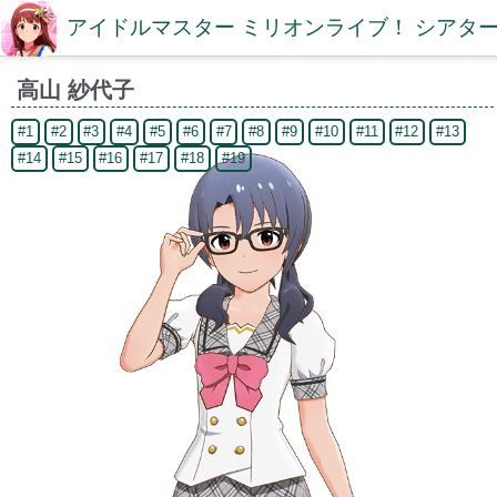
アイドルマスター ミリオンライブ！ シアター
高山 紗代子
#1
#2
#3
#4
#5
#6
#7
#8
#9
#10
#11
#12
#13
#14
#15
#16
#17
#18
#19