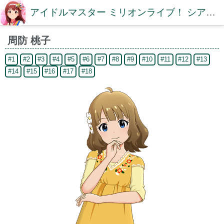
アイドルマスター ミリオンライブ！ シアターデイズDB【ミリシタDB】
周防 桃子
#1
#2
#3
#4
#5
#6
#7
#8
#9
#10
#11
#12
#13
#14
#15
#16
#17
#18