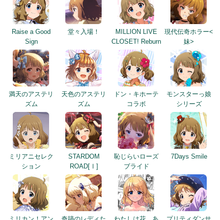
Raise a Good
堂々入場！
MILLION LIVE
現代伝奇ホラー<
Sign
CLOSET! Reburn
妹>
満天のアステリ
天色のアステリ
ドン・キホーテ
モンスターっ娘
ズム
ズム
コラボ
シリーズ
ミリアニセレク
STARDOM
恥じらいローズ
7Days Smile
ション
ROAD[Ⅰ]
ブライド
ミリカン！アン
奇跡のレディた
わたしは花、あ
プリティダンサ