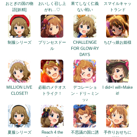
おとぎの国の物
おいしく召し上
果てしなく仁義
スマイルキャッ
語[妖精]
がれ…♡
ない戦い
トランド
制服シリーズ
プリンセスドー
CHALLENGE
ちびっ娘お姫様
ル
FOR GLOW-RY
DAYS
MILLION LIVE
必殺のメテオス
デコレーショ
I did+I will=Make
CLOSET!
トライク！
ン・ドリ～ミン
it!
ッ♪
夏服シリーズ
Reach 4 the
不思議の国に誘
手作りおせちに