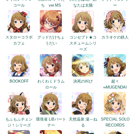
コール
ち ver.MS
なたは太陽
ー
スタローコラボ
グッドだけちょ
コンセプト★コ
カラオケの鉄人
カフェ
うだい
スチュームシリ
ーズ
BOOKOFF
わくわくドラム
決死の叫び
超々
ロール
∞MUGENDAI
もふもふチェン
環境省 LiBパート
天然温泉 湯～ね
SPECIAL SOLO
ジ！シリーズ
ナー
る
RECORDS