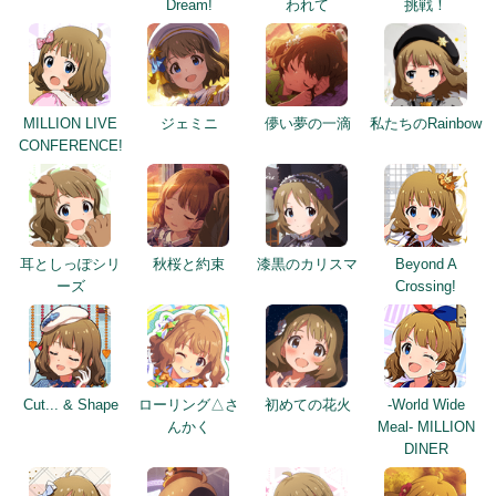
Dream!
われて
挑戦！
MILLION LIVE
ジェミニ
儚い夢の一滴
私たちのRainbow
CONFERENCE!
耳としっぽシリ
秋桜と約束
漆黒のカリスマ
Beyond A
ーズ
Crossing!
Cut... & Shape
ローリング△さ
初めての花火
-World Wide
んかく
Meal- MILLION
DINER