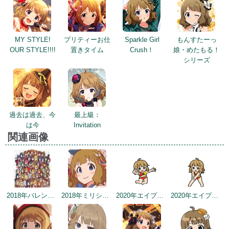
MY STYLE!
プリティーお仕
Sparkle Girl
もんすたーっ
OUR STYLE!!!!
置きタイム
Crush！
娘・めたもる！
シリーズ
過去は過去、今
最上級：
は今
Invitation
関連画像
2018年バレンタインデー公式ツイート
2018年ミリシタ感謝祭
2020年エイプリルフールネタ
2020年エイプリルフールネタ