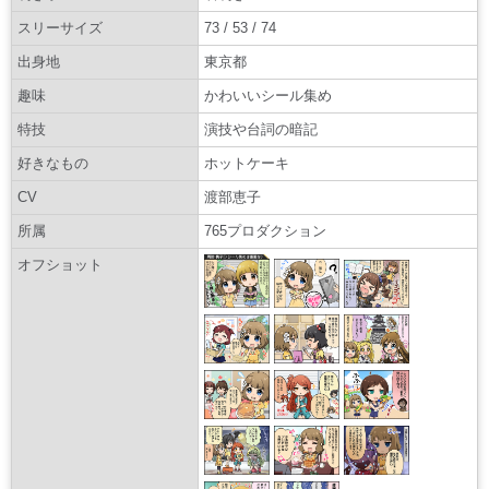
スリーサイズ
73 / 53 / 74
出身地
東京都
趣味
かわいいシール集め
特技
演技や台詞の暗記
好きなもの
ホットケーキ
CV
渡部恵子
所属
765プロダクション
オフショット