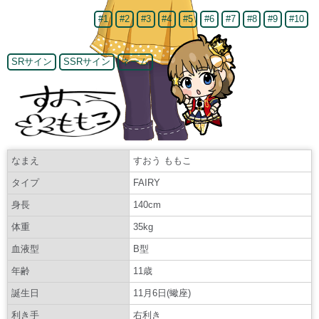
#1
#2
#3
#4
#5
#6
#7
#8
#9
#10
SRサイン
SSRサイン
ネーム
なまえ
すおう ももこ
タイプ
FAIRY
身長
140cm
体重
35kg
血液型
B型
年齢
11歳
誕生日
11月6日(蠍座)
利き手
右利き