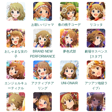
お願いパジャマ
春の桃子コーデ
リコッタ
おしゃまな女の
BRAND NEW
夢色式部
劇場サスペンス
子
PERFORMANCE
[スタア]
エンジェルキュ
アクティブチア
UNI-ONAIR
アツアツ地獄ラ
ーティクル
リング
イブ♪