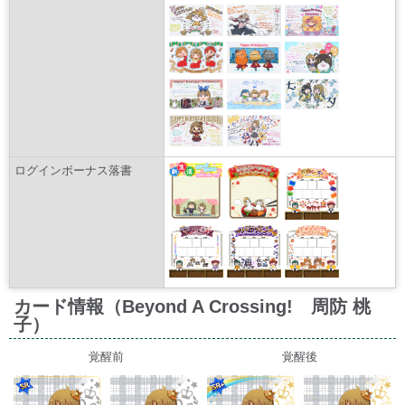
ログインボーナス落書
カード情報（Beyond A Crossing! 周防 桃
子）
覚醒前
覚醒後