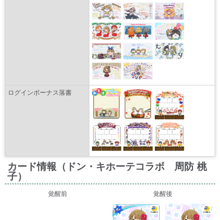
ログインボーナス落書
カード情報（ドン・キホーテコラボ 周防 桃
子）
覚醒前
覚醒後