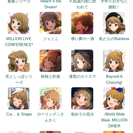
夏服シリーズ
Reach 4 the
不思議の国に誘
手作りおせちに
Dream!
われて
挑戦！
MILLION LIVE
ジェミニ
儚い夢の一滴
私たちのRainbow
CONFERENCE!
耳としっぽシリ
秋桜と約束
漆黒のカリスマ
Beyond A
ーズ
Crossing!
Cut... & Shape
ローリング△さ
初めての花火
-World Wide
んかく
Meal- MILLION
DINER