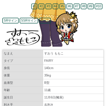
#1
#2
#3
#4
#5
#6
#7
#8
#9
#10
SRサイン
SSRサイン
ネーム
なまえ
すおう ももこ
タイプ
FAIRY
身長
140cm
体重
35kg
血液型
B型
年齢
11歳
誕生日
11月6日(蠍座)
利き手
右利き