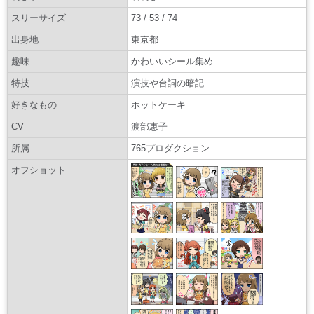
スリーサイズ
73 / 53 / 74
出身地
東京都
趣味
かわいいシール集め
特技
演技や台詞の暗記
好きなもの
ホットケーキ
CV
渡部恵子
所属
765プロダクション
オフショット