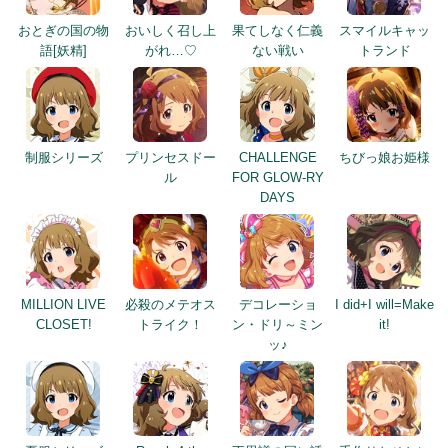
おとぎの国の物
おいしく召し上
果てしなく仁義
スマイルキャッ
語[妖精]
がれ…♡
ない戦い
トランド
制服シリーズ
プリンセスドー
CHALLENGE
ちびっ娘お姫様
ル
FOR GLOW-RY
DAYS
MILLION LIVE
必殺のメテオス
デコレーショ
I did+I will=Make
CLOSET!
トライク！
ン・ドリ～ミン
it!
ッ♪