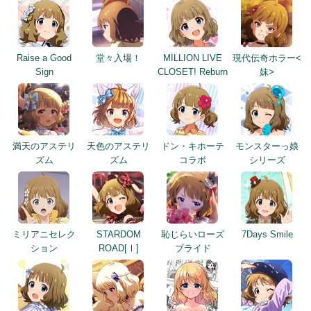
Raise a Good
堂々入場！
MILLION LIVE
現代伝奇ホラー<
Sign
CLOSET! Reburn
妹>
満天のアステリ
天色のアステリ
ドン・キホーテ
モンスターっ娘
ズム
ズム
コラボ
シリーズ
ミリアニセレク
STARDOM
恥じらいローズ
7Days Smile
ション
ROAD[Ⅰ]
ブライド