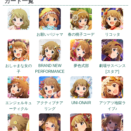
カード一覧
お願いパジャマ
春の桃子コーデ
リコッタ
おしゃまな女の
BRAND NEW
夢色式部
劇場サスペンス
子
PERFORMANCE
[スタア]
エンジェルキュ
アクティブチア
UNI-ONAIR
アツアツ地獄ラ
ーティクル
リング
イブ♪