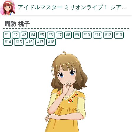
アイドルマスター ミリオンライブ！ シアターデイズDB【ミリシタDB】
周防 桃子
#1
#2
#3
#4
#5
#6
#7
#8
#9
#10
#11
#12
#13
#14
#15
#16
#17
#18