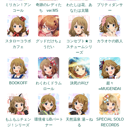
ミリカン！アン
奇跡のレディた
わたしは花、あ
プリティダンサ
コール
ち ver.MS
なたは太陽
ー
スタローコラボ
グッドだけちょ
コンセプト★コ
カラオケの鉄人
カフェ
うだい
スチュームシリ
ーズ
BOOKOFF
わくわくドラム
決死の叫び
超々
ロール
∞MUGENDAI
もふもふチェン
環境省 LiBパート
天然温泉 湯～ね
SPECIAL SOLO
ジ！シリーズ
ナー
る
RECORDS