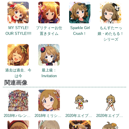
MY STYLE!
プリティーお仕
Sparkle Girl
もんすたーっ
OUR STYLE!!!!
置きタイム
Crush！
娘・めたもる！
シリーズ
過去は過去、今
最上級：
は今
Invitation
関連画像
2018年バレンタインデー公式ツイート
2018年ミリシタ感謝祭
2020年エイプリルフールネタ
2020年エイプリルフールネタ