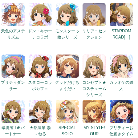
天色のアステ
ドン・キホー
モンスターっ
ミリアニセレ
STARDOM
リズム
テコラボ
娘シリーズ
クション
ROAD[Ⅰ]
プリティダン
スタローコラ
グッドだけち
コンセプト★
カラオケの鉄
サー
ボカフェ
ょうだい
コスチューム
人
シリーズ
環境省 LiBパ
天然温泉 湯
SPECIAL
MY STYLE!
プリティーお
ートナー
～ねる
SOLO
OUR
仕置きタイム