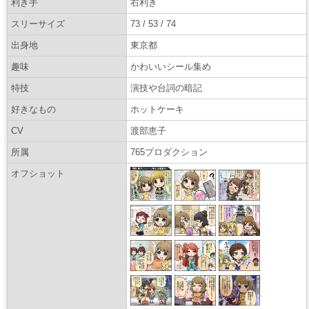
利き手
右利き
スリーサイズ
73 / 53 / 74
出身地
東京都
趣味
かわいいシール集め
特技
演技や台詞の暗記
好きなもの
ホットケーキ
CV
渡部恵子
所属
765プロダクション
オフショット