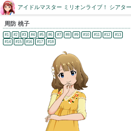
アイドルマスター ミリオンライブ！ シアター
周防 桃子
#1
#2
#3
#4
#5
#6
#7
#8
#9
#10
#11
#12
#13
#14
#15
#16
#17
#18