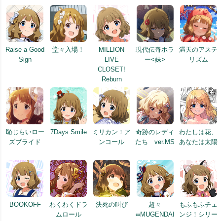
Raise a Good
堂々入場！
MILLION
現代伝奇ホラ
満天のアステ
Sign
LIVE
ー<妹>
リズム
CLOSET!
Reburn
恥じらいロー
7Days Smile
ミリカン！ア
奇跡のレディ
わたしは花、
ズブライド
ンコール
たち ver.MS
あなたは太陽
BOOKOFF
わくわくドラ
決死の叫び
超々
もふもふチェ
ムロール
∞MUGENDAI
ンジ！シリー