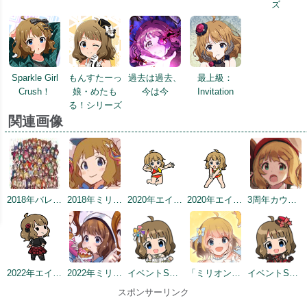
ズ
Sparkle Girl
もんすたーっ
過去は過去、
最上級：
Crush！
娘・めたも
今は今
Invitation
る！シリーズ
関連画像
2018年バレンタインデー公式ツイート
2018年ミリシタ感謝祭
2020年エイプリルフールネタ
2020年エイプリルフールネタ
3周年カウントダウンイラスト
2022年エイプリルフールネタ
2022年ミリシタ5周年カウントダウン（3日前）
イベントSD #6
「ミリオンリンケージ 天色のアステリズム編」開催記念
イベントSD #330
スポンサーリンク