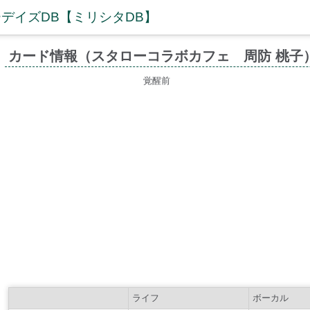
デイズDB【ミリシタDB】
カード情報（スタローコラボカフェ 周防 桃子
覚醒前
ライフ
ボーカル