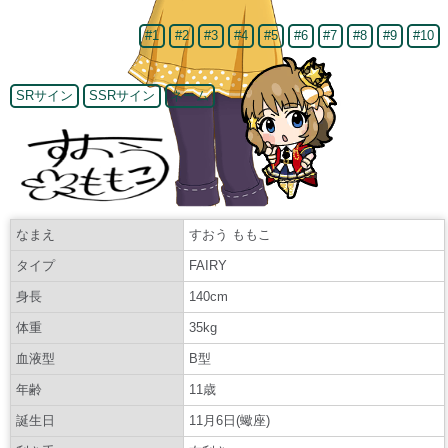
#1
#2
#3
#4
#5
#6
#7
#8
#9
#10
SRサイン
SSRサイン
ネーム
なまえ
すおう ももこ
タイプ
FAIRY
身長
140cm
体重
35kg
血液型
B型
年齢
11歳
誕生日
11月6日(蠍座)