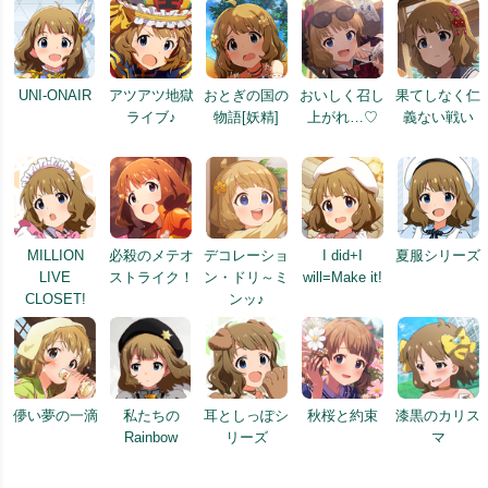
UNI-ONAIR
アツアツ地獄
おとぎの国の
おいしく召し
果てしなく仁
ライブ♪
物語[妖精]
上がれ…♡
義ない戦い
MILLION
必殺のメテオ
デコレーショ
I did+I
夏服シリーズ
LIVE
ストライク！
ン・ドリ～ミ
will=Make it!
CLOSET!
ンッ♪
儚い夢の一滴
私たちの
耳としっぽシ
秋桜と約束
漆黒のカリス
Rainbow
リーズ
マ