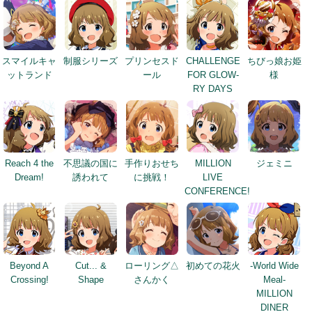
スマイルキャ
制服シリーズ
プリンセスド
CHALLENGE
ちびっ娘お姫
ットランド
ール
FOR GLOW-
様
RY DAYS
Reach 4 the
不思議の国に
手作りおせち
MILLION
ジェミニ
Dream!
誘われて
に挑戦！
LIVE
CONFERENCE!
Beyond A
Cut... &
ローリング△
初めての花火
-World Wide
Crossing!
Shape
さんかく
Meal-
MILLION
DINER