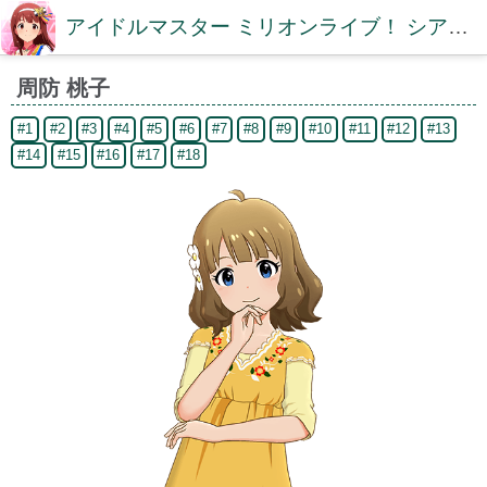
アイドルマスター ミリオンライブ！ シアターデイズDB【ミリシタDB】
周防 桃子
#1
#2
#3
#4
#5
#6
#7
#8
#9
#10
#11
#12
#13
#14
#15
#16
#17
#18