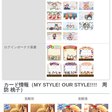
ログインボーナス落書
カード情報（MY STYLE! OUR STYLE!!!! 周
防 桃子）
覚醒前
覚醒後