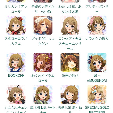
ミリカン！アン
奇跡のレディた
わたしは花、あ
プリティダンサ
コール
ち ver.MS
なたは太陽
ー
スタローコラボ
グッドだけちょ
コンセプト★コ
カラオケの鉄人
カフェ
うだい
スチュームシリ
ーズ
BOOKOFF
わくわくドラム
決死の叫び
超々
ロール
∞MUGENDAI
もふもふチェン
環境省 LiBパート
天然温泉 湯～ね
SPECIAL SOLO
ジ！シリーズ
ナー
る
RECORDS