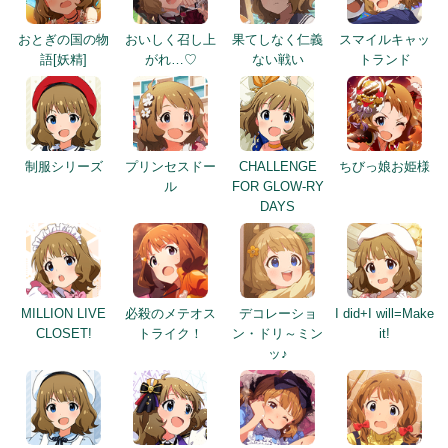
おとぎの国の物
おいしく召し上
果てしなく仁義
スマイルキャッ
語[妖精]
がれ…♡
ない戦い
トランド
制服シリーズ
プリンセスドー
CHALLENGE
ちびっ娘お姫様
ル
FOR GLOW-RY
DAYS
MILLION LIVE
必殺のメテオス
デコレーショ
I did+I will=Make
CLOSET!
トライク！
ン・ドリ～ミン
it!
ッ♪