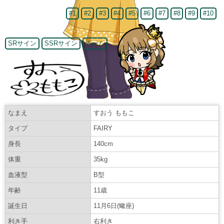
#1
#2
#3
#4
#5
#6
#7
#8
#9
#10
SRサイン
SSRサイン
ネーム
なまえ
すおう ももこ
タイプ
FAIRY
身長
140cm
体重
35kg
血液型
B型
年齢
11歳
誕生日
11月6日(蠍座)
利き手
右利き