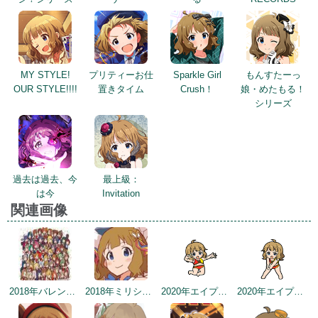
MY STYLE!
プリティーお仕
Sparkle Girl
もんすたーっ
OUR STYLE!!!!
置きタイム
Crush！
娘・めたもる！
シリーズ
過去は過去、今
最上級：
は今
Invitation
関連画像
2018年バレンタインデー公式ツイート
2018年ミリシタ感謝祭
2020年エイプリルフールネタ
2020年エイプリルフールネタ