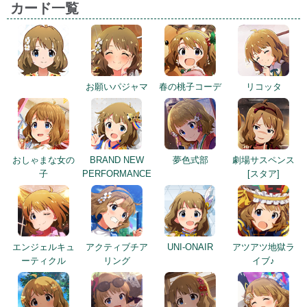
カード一覧
お願いパジャマ
春の桃子コーデ
リコッタ
おしゃまな女の
BRAND NEW
夢色式部
劇場サスペンス
子
PERFORMANCE
[スタア]
エンジェルキュ
アクティブチア
UNI-ONAIR
アツアツ地獄ラ
ーティクル
リング
イブ♪