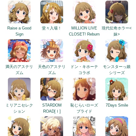
Raise a Good
堂々入場！
MILLION LIVE
現代伝奇ホラー<
Sign
CLOSET! Reburn
妹>
満天のアステリ
天色のアステリ
ドン・キホーテ
モンスターっ娘
ズム
ズム
コラボ
シリーズ
ミリアニセレク
STARDOM
恥じらいローズ
7Days Smile
ション
ROAD[Ⅰ]
ブライド