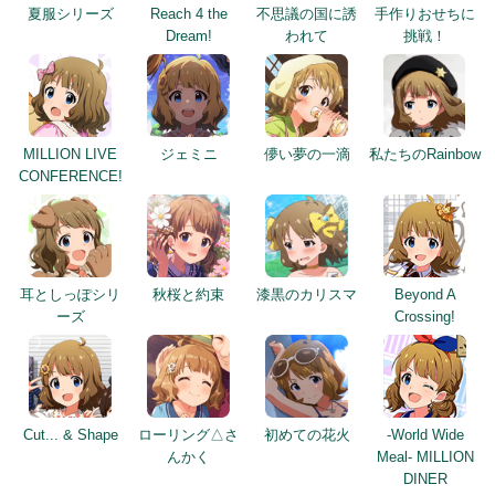
夏服シリーズ
Reach 4 the
不思議の国に誘
手作りおせちに
Dream!
われて
挑戦！
MILLION LIVE
ジェミニ
儚い夢の一滴
私たちのRainbow
CONFERENCE!
耳としっぽシリ
秋桜と約束
漆黒のカリスマ
Beyond A
ーズ
Crossing!
Cut... & Shape
ローリング△さ
初めての花火
-World Wide
んかく
Meal- MILLION
DINER