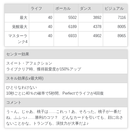
ライフ
ボーカル
ダンス
ビジュアル
最大
40
5502
3892
7116
覚醒最大
40
6189
4378
8005
マスターラ
40
6933
4902
8965
ンク4
センター効果
スイート・アフェクション
ライブクリア時、獲得親愛度が150%アップ
スキル効果(Lv最大時)
ひとりなわけない
10秒ごとに40％の確率で5秒間、Perfectでライフが4回復
コメント
う～ん。じゃあ、桃子は……これっ！あ、そろった。桃子が一番だ
ね、ふふっ♪……勝利のコツ？ どんなカードを引いても、顔に出さ
ないことかな。トランプも、演技力が大事だよ♪