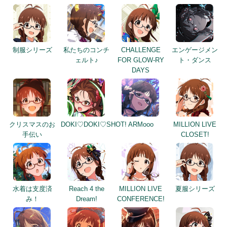
制服シリーズ
私たちのコンチ
CHALLENGE
エンゲージメン
ェルト♪
FOR GLOW-RY
ト・ダンス
DAYS
クリスマスのお
DOKI♡DOKI♡SHOT!
ARMooo
MILLION LIVE
手伝い
CLOSET!
水着は支度済
Reach 4 the
MILLION LIVE
夏服シリーズ
み！
Dream!
CONFERENCE!