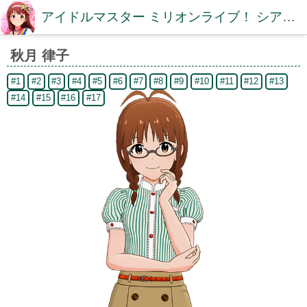
アイドルマスター ミリオンライブ！ シアターデイズDB【ミリシタDB】
秋月 律子
#1
#2
#3
#4
#5
#6
#7
#8
#9
#10
#11
#12
#13
#14
#15
#16
#17