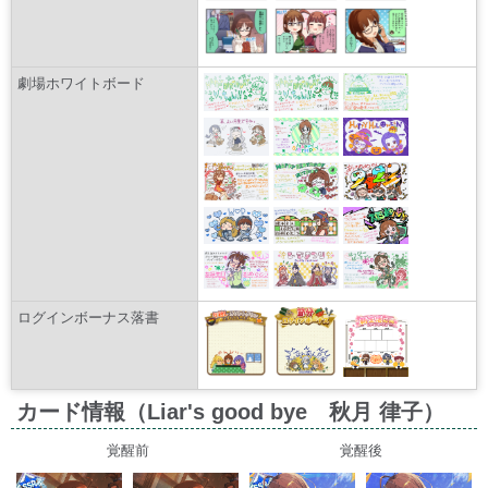
劇場ホワイトボード
ログインボーナス落書
カード情報（Liar's good bye 秋月 律子）
覚醒前
覚醒後