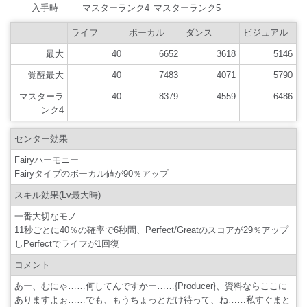
入手時
マスターランク4
マスターランク5
ライフ
ボーカル
ダンス
ビジュアル
最大
40
6652
3618
5146
覚醒最大
40
7483
4071
5790
マスターラ
40
8379
4559
6486
ンク4
センター効果
Fairyハーモニー
Fairyタイプのボーカル値が90％アップ
スキル効果(Lv最大時)
一番大切なモノ
11秒ごとに40％の確率で6秒間、Perfect/Greatのスコアが29％アップ
しPerfectでライフが1回復
コメント
あー、むにゃ……何してんですかー……{Producer}、資料ならここに
ありますよぉ……でも、もうちょっとだけ待って、ね……私すぐまと