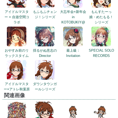
アイドルマスタ
もふもふチェン
大忘年会×新年会
もんすたーっ
ー × 自遊空間コ
ジ！シリーズ
in
娘・めたもる！
ラボ
KOTOBUKIY@
シリーズ
おやすみ前のリ
揺るがぬ意志の
最上級：
SPECIAL SOLO
ラックスタイム
Director
Invitation
RECORDS
アイドルマスタ
ダウンタウンガ
ー×アトレ秋葉原
ールシリーズ
関連画像