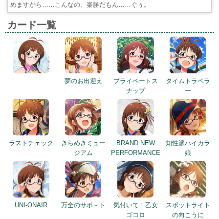
めますから……こんなの、楽勝だもん……ぐぅ。
カード一覧
夢のお出迎え
プライベートス
タイムトラベラ
ナップ
ー
ラストチェック
きらめきミュー
BRAND NEW
知性派ハイカラ
ジアム
PERFORMANCE
娘
UNI-ONAIR
万全のサポ－ト
気付いて！乙女
スポットライト
ゴコロ
の向こうに