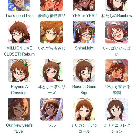
Liar's good bye
豪華な優勝賞品
YES or YES?
私たちのRainbow
MILLION LIVE
いたずらもみじ
ShineLight
いっぱいいっぱ
CLOSET! Reburn
い
Beyond A
耳としっぽシリ
Raise a Good
「私」が変わる
Crossing!
ーズ
Sign
瞬間
Our New year's
ソル
ミリカン！アン
ミリアニセレク
"Eve"
コール
ション