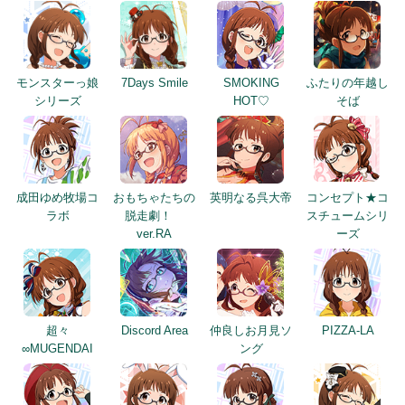
モンスターっ娘
7Days Smile
SMOKING
ふたりの年越し
シリーズ
HOT♡
そば
成田ゆめ牧場コ
おもちゃたちの
英明なる呉大帝
コンセプト★コ
ラボ
脱走劇！
スチュームシリ
ver.RA
ーズ
超々
Discord Area
仲良しお月見ソ
PIZZA-LA
∞MUGENDAI
ング