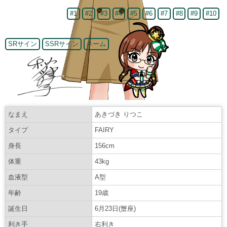
#1
#2
#3
#4
#5
#6
#7
#8
#9
#10
SRサイン
SSRサイン
ネーム
なまえ
あきづき りつこ
タイプ
FAIRY
身長
156cm
体重
43kg
血液型
A型
年齢
19歳
誕生日
6月23日(蟹座)
利き手
右利き