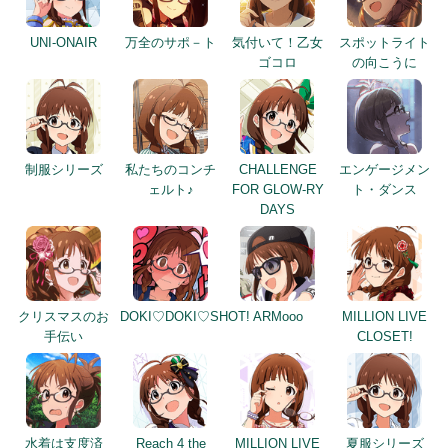
UNI-ONAIR
万全のサポ－ト
気付いて！乙女
スポットライト
ゴコロ
の向こうに
制服シリーズ
私たちのコンチ
CHALLENGE
エンゲージメン
ェルト♪
FOR GLOW-RY
ト・ダンス
DAYS
クリスマスのお
DOKI♡DOKI♡SHOT!
ARMooo
MILLION LIVE
手伝い
CLOSET!
水着は支度済
Reach 4 the
MILLION LIVE
夏服シリーズ