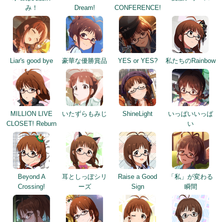
み！
Dream!
CONFERENCE!
Liar's good bye
豪華な優勝賞品
YES or YES?
私たちのRainbow
MILLION LIVE
いたずらもみじ
ShineLight
いっぱいいっぱ
CLOSET! Reburn
い
Beyond A
耳としっぽシリ
Raise a Good
「私」が変わる
Crossing!
ーズ
Sign
瞬間