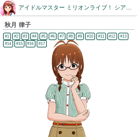
アイドルマスター ミリオンライブ！ シアターデイズDB【ミリシタDB】
秋月 律子
#1
#2
#3
#4
#5
#6
#7
#8
#9
#10
#11
#12
#13
#14
#15
#16
#17