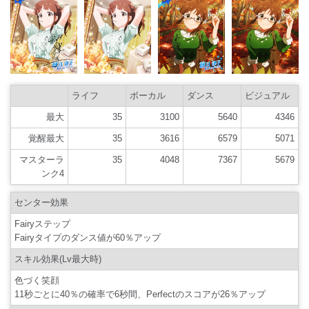
ライフ
ボーカル
ダンス
ビジュアル
最大
35
3100
5640
4346
覚醒最大
35
3616
6579
5071
マスターラ
35
4048
7367
5679
ンク4
センター効果
Fairyステップ
Fairyタイプのダンス値が60％アップ
スキル効果(Lv最大時)
色づく笑顔
11秒ごとに40％の確率で6秒間、Perfectのスコアが26％アップ