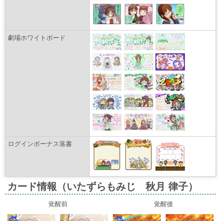
劇場ホワイトボード
ログインボーナス落書
カード情報（いたずらもみじ 秋月 律子）
覚醒前
覚醒後