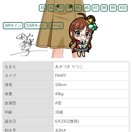
#1
#2
#3
#4
#5
#6
#7
#8
#9
#10
SRサイン
SSRサイン
ネーム
なまえ
あきづき りつこ
タイプ
FAIRY
身長
156cm
体重
43kg
血液型
A型
年齢
19歳
誕生日
6月23日(蟹座)
利き手
右利き