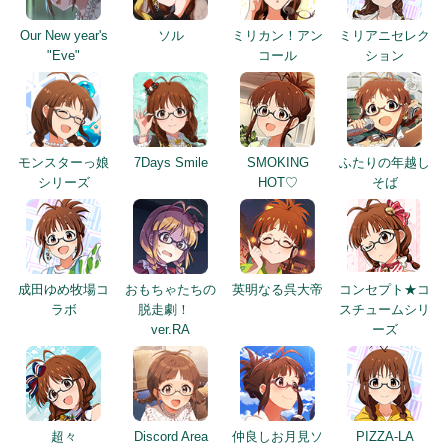
Our New year's
ソル
ミリカン！アン
ミリアニセレク
"Eve"
コール
ション
モンスターっ娘
7Days Smile
SMOKING
ふたりの年越し
シリーズ
HOT♡
そば
成田ゆめ牧場コ
おもちゃたちの
英明なる呉大帝
コンセプト★コ
ラボ
脱走劇！
スチュームシリ
ver.RA
ーズ
超々
Discord Area
仲良しお月見ソ
PIZZA-LA