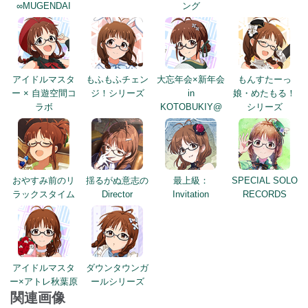
∞MUGENDAI
ング
アイドルマスタ
もふもふチェン
大忘年会×新年会
もんすたーっ
ー × 自遊空間コ
ジ！シリーズ
in
娘・めたもる！
ラボ
KOTOBUKIY@
シリーズ
おやすみ前のリ
揺るがぬ意志の
最上級：
SPECIAL SOLO
ラックスタイム
Director
Invitation
RECORDS
アイドルマスタ
ダウンタウンガ
ー×アトレ秋葉原
ールシリーズ
関連画像