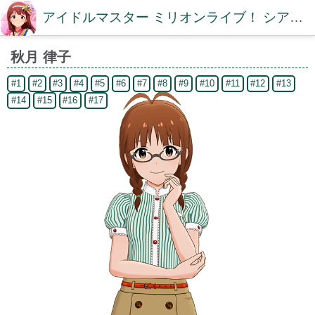
アイドルマスター ミリオンライブ！ シアターデイズDB【ミリシタDB】
秋月 律子
#1
#2
#3
#4
#5
#6
#7
#8
#9
#10
#11
#12
#13
#14
#15
#16
#17