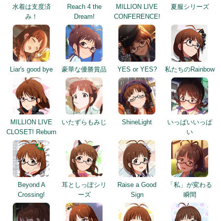
Liar's good bye
豪華な優勝賞品
YES or YES?
私たちのRainbow
MILLION LIVE
いたずらもみじ
ShineLight
いっぱいいっぱ
CLOSET! Reburn
い
Beyond A
耳としっぽシリ
Raise a Good
「私」が変わる
Crossing!
ーズ
Sign
瞬間
Our New year's
ソル
ミリカン！アン
ミリアニセレク
"Eve"
コール
ション