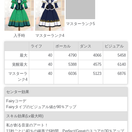
入手時
マスターランク4
マスターランク5
ライフ
ボーカル
ダンス
ビジュアル
最大
40
4790
4066
5458
覚醒最大
40
5388
4575
6140
マスターラ
40
6036
5123
6876
ンク4
センター効果
Fairyコーデ
Fairyタイプのビジュアル値が90％アップ
スキル効果(Lv最大時)
私が創る音楽のアート！
11秒ごとに40％の確率で6秒間、Perfect/Greatのスコアが30％アップ
コメント
アートってなかなか難しいわね……。ふふっ、でもこの子のメガネ、
おしゃれで素敵… 変に肩肘はらなくても、私なりの見方でいいのよ