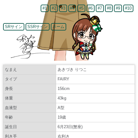
#1
#2
#3
#4
#5
#6
#7
#8
#9
#10
SRサイン
SSRサイン
ネーム
なまえ
あきづき りつこ
タイプ
FAIRY
身長
156cm
体重
43kg
血液型
A型
年齢
19歳
誕生日
6月23日(蟹座)
利き手
右利き