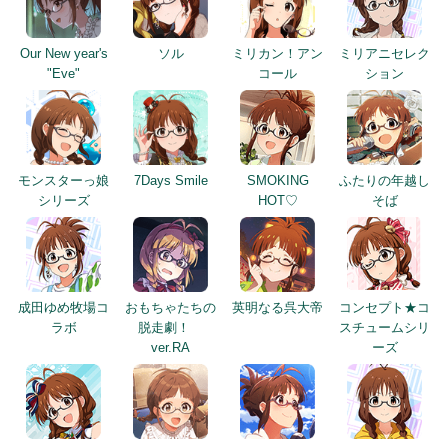
モンスターっ娘
7Days Smile
SMOKING
ふたりの年越し
シリーズ
HOT♡
そば
成田ゆめ牧場コ
おもちゃたちの
英明なる呉大帝
コンセプト★コ
ラボ
脱走劇！
スチュームシリ
ver.RA
ーズ
超々
Discord Area
仲良しお月見ソ
PIZZA-LA
∞MUGENDAI
ング