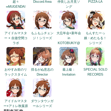
アイドルマスタ
もふもふチェン
大忘年会×新年会
もんすたーっ
ー × 自遊空間コ
ジ！シリーズ
in
娘・めたもる！
ラボ
KOTOBUKIY@
シリーズ
おやすみ前のリ
揺るがぬ意志の
最上級：
SPECIAL SOLO
ラックスタイム
Director
Invitation
RECORDS
アイドルマスタ
ダウンタウンガ
ー×アトレ秋葉原
ールシリーズ
関連画像