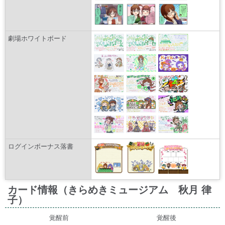
劇場ホワイトボード
ログインボーナス落書
カード情報（きらめきミュージアム 秋月 律
子）
覚醒前
覚醒後