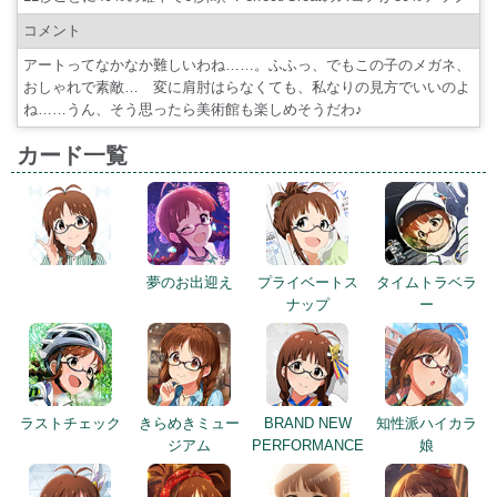
ね……うん、そう思ったら美術館も楽しめそうだわ♪
カード一覧
夢のお出迎え
プライベートス
タイムトラベラ
ナップ
ー
ラストチェック
きらめきミュー
BRAND NEW
知性派ハイカラ
ジアム
PERFORMANCE
娘
UNI-ONAIR
万全のサポ－ト
気付いて！乙女
スポットライト
ゴコロ
の向こうに