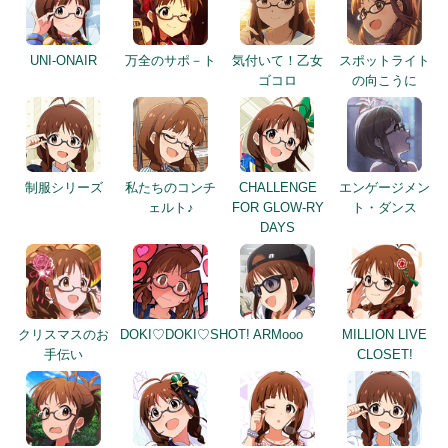
制服シリーズ
私たちのコンチ
CHALLENGE
エンゲージメン
ェルト♪
FOR GLOW-RY
ト・ダンス
DAYS
クリスマスのお
DOKI♡DOKI♡SHOT!
ARMooo
MILLION LIVE
手伝い
CLOSET!
水着は支度済
Reach 4 the
MILLION LIVE
夏服シリーズ
み！
Dream!
CONFERENCE!