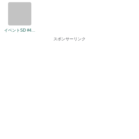
イベントSD #436
スポンサーリンク
アイドルマスター ミリオンライブ！ シアターデイズDB【ミリシタDB】
gamedbs
デレマスギャラリー