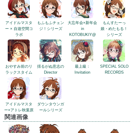
アイドルマスタ
もふもふチェン
大忘年会×新年会
もんすたーっ
ー × 自遊空間コ
ジ！シリーズ
in
娘・めたもる！
ラボ
KOTOBUKIY@
シリーズ
おやすみ前のリ
揺るがぬ意志の
最上級：
SPECIAL SOLO
ラックスタイム
Director
Invitation
RECORDS
アイドルマスタ
ダウンタウンガ
ー×アトレ秋葉原
ールシリーズ
関連画像