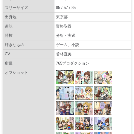
スリーサイズ
85 / 57 / 85
出身地
東京都
趣味
資格取得
特技
分析・実践
好きなもの
ゲーム、小説
CV
若林直美
所属
765プロダクション
オフショット