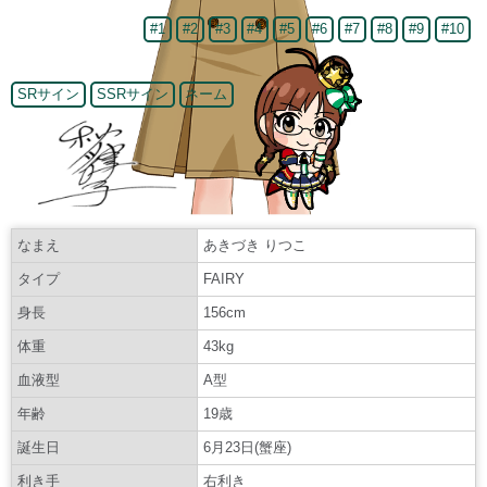
#1
#2
#3
#4
#5
#6
#7
#8
#9
#10
SRサイン
SSRサイン
ネーム
なまえ
あきづき りつこ
タイプ
FAIRY
身長
156cm
体重
43kg
血液型
A型
年齢
19歳
誕生日
6月23日(蟹座)
利き手
右利き