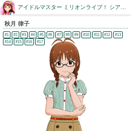
アイドルマスター ミリオンライブ！ シアターデイズDB【ミリシタDB】
秋月 律子
#1
#2
#3
#4
#5
#6
#7
#8
#9
#10
#11
#12
#13
#14
#15
#16
#17