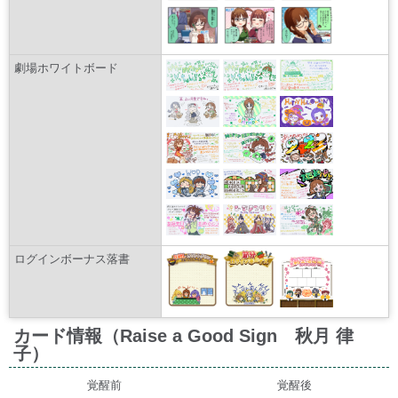
劇場ホワイトボード
ログインボーナス落書
カード情報（Raise a Good Sign 秋月 律
子）
覚醒前
覚醒後