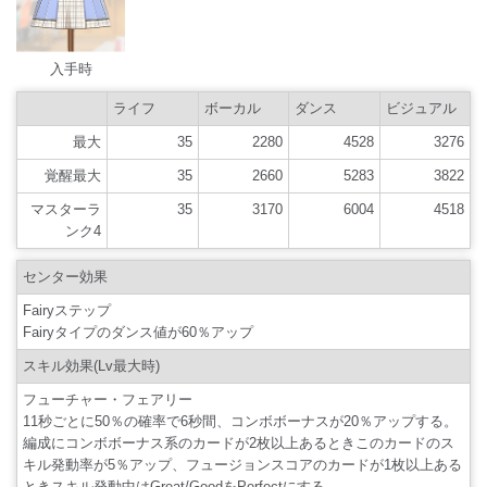
入手時
ライフ
ボーカル
ダンス
ビジュアル
最大
35
2280
4528
3276
覚醒最大
35
2660
5283
3822
マスターラ
35
3170
6004
4518
ンク4
センター効果
Fairyステップ
Fairyタイプのダンス値が60％アップ
スキル効果(Lv最大時)
フューチャー・フェアリー
11秒ごとに50％の確率で6秒間、コンボボーナスが20％アップする。
編成にコンボボーナス系のカードが2枚以上あるときこのカードのス
キル発動率が5％アップ、フュージョンスコアのカードが1枚以上ある
ときスキル発動中はGreat/GoodをPerfectにする