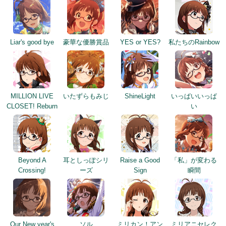
Liar's good bye
豪華な優勝賞品
YES or YES?
私たちのRainbow
MILLION LIVE
いたずらもみじ
ShineLight
いっぱいいっぱ
CLOSET! Reburn
い
Beyond A
耳としっぽシリ
Raise a Good
「私」が変わる
Crossing!
ーズ
Sign
瞬間
Our New year's
ソル
ミリカン！アン
ミリアニセレク