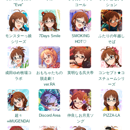
"Eve"
コール
ション
モンスターっ娘
7Days Smile
SMOKING
ふたりの年越し
シリーズ
HOT♡
そば
成田ゆめ牧場コ
おもちゃたちの
英明なる呉大帝
コンセプト★コ
ラボ
脱走劇！
スチュームシリ
ver.RA
ーズ
超々
Discord Area
仲良しお月見ソ
PIZZA-LA
∞MUGENDAI
ング