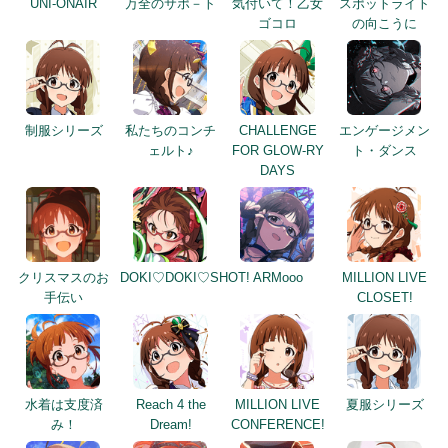
UNI-ONAIR
万全のサポ－ト
気付いて！乙女
スポットライト
ゴコロ
の向こうに
制服シリーズ
私たちのコンチ
CHALLENGE
エンゲージメン
ェルト♪
FOR GLOW-RY
ト・ダンス
DAYS
クリスマスのお
DOKI♡DOKI♡SHOT!
ARMooo
MILLION LIVE
手伝い
CLOSET!
水着は支度済
Reach 4 the
MILLION LIVE
夏服シリーズ
み！
Dream!
CONFERENCE!