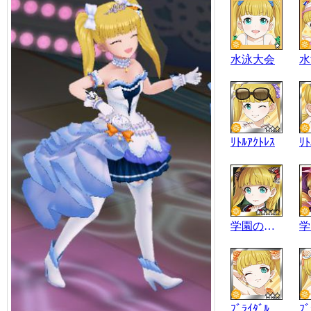
水泳大会
水
ﾘﾄﾙｱｸﾄﾚｽ
ﾘﾄ
学園の魔女
ﾌﾞﾗｲﾀﾞﾙｾﾚｸｼｮﾝ