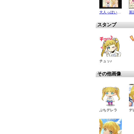
大人っぽいところ
英
スタンプ
チュッ♪
その他画像
ぷちデレラ