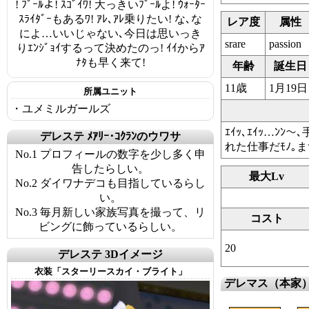
! ﾌﾟｰﾙよ! ｽｺﾞｲﾜ! 大っきいﾌﾟｰﾙよ! ｳｫｰﾀｰ
ｽﾗｲﾀﾞｰもあるﾜ! ｱﾚ､ｱﾚ乗りたい! な､な
レア度
属性
によ…いいじゃない､今日は思いっき
srare
passion
りｴﾝｼﾞｮｲするって決めたのっ! ｲｲからｱ
ﾅﾀも早く来て!
年齢
誕生日
11歳
1月19日
所属ユニット
・ユメミルガールズ
ｴｲｯ､ｴｲｯ…ﾝ
デレステ ﾒｱﾘｰ･ｺｸﾗﾝのウワサ
れた仕事だﾓﾉ｡ま
No.1 プロフィールの数字を少し多く申
告したらしい。
最大Lv
No.2 ダイワナデコも目指しているらし
い。
No.3 毎月新しい家族写真を撮って、リ
コスト
ビングに飾っているらしい。
20
デレステ 3Dイメージ
衣装「スターリースカイ・ブライト」
デレマス（本家