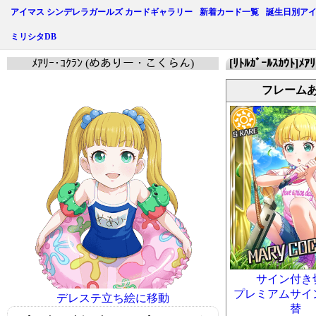
アイマス シンデレラガールズ カードギャラリー
新着カード一覧
誕生日別ア
ミリシタDB
ﾒｱﾘｰ･ｺｸﾗﾝ (めありー・こくらん)
[ﾘﾄﾙｶﾞｰﾙｽｶｳﾄ]ﾒｱ
フレーム
サイン付き
プレミアムサイ
デレステ立ち絵に移動
替