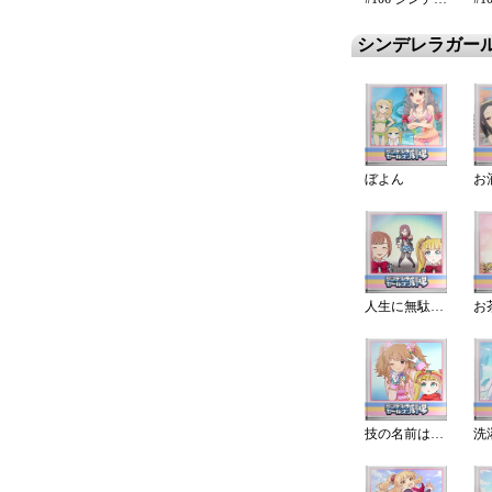
シンデレラガー
ぼよん
人生に無駄無し
技の名前はかっこよく？