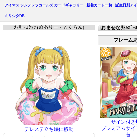
アイマス シンデレラガールズ カードギャラリー
新着カード一覧
誕生日別ア
ミリシタDB
ﾒｱﾘｰ･ｺｸﾗﾝ (めありー・こくらん)
[おませなﾘﾄﾙｶﾞｰﾙ]
フレーム
サイン付き
プレミアムサイ
デレステ立ち絵に移動
替