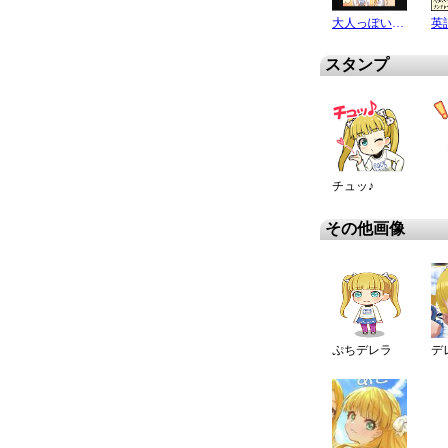
大人っぽいところ
英
スタンプ
チュッ♪
その他画像
ぷちデレラ