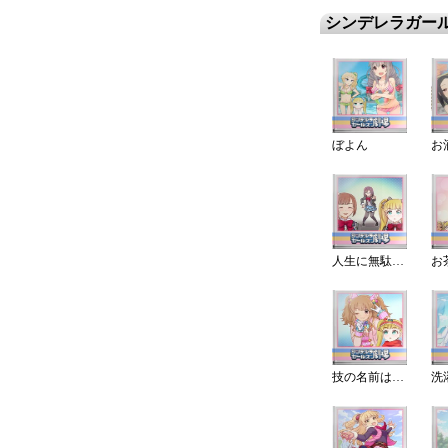
シンデレラガー
ぼよん
人生に無駄無し
技の名前はかっこよく？