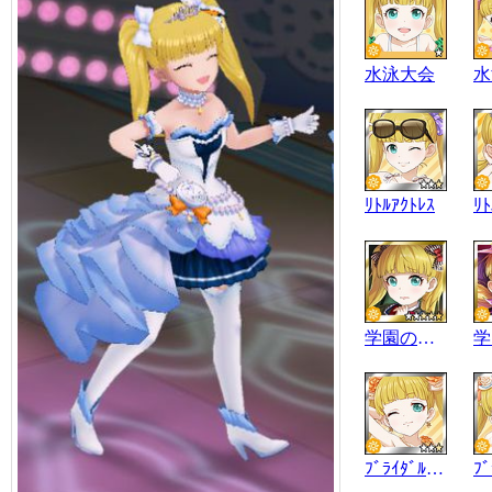
水泳大会
水
ﾘﾄﾙｱｸﾄﾚｽ
ﾘﾄ
学園の魔女
ﾌﾞﾗｲﾀﾞﾙｾﾚｸｼｮﾝ