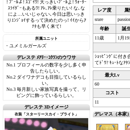
! ﾌﾟｰﾙよ! ｽｺﾞｲﾜ! 大っきいﾌﾟｰﾙよ! ｳｫｰﾀｰ
ｽﾗｲﾀﾞｰもあるﾜ! ｱﾚ､ｱﾚ乗りたい! な､な
レア度
属
によ…いいじゃない､今日は思いっき
srare
passio
りｴﾝｼﾞｮｲするって決めたのっ! ｲｲからｱ
ﾅﾀも早く来て!
年齢
誕
11歳
1月1
所属ユニット
・ユメミルガールズ
ｼｮｯﾋﾟﾝｸﾞに
デレステ ﾒｱﾘｰ･ｺｸﾗﾝのウワサ
てﾄﾞｳ? ｷｭｰﾄな
No.1 プロフィールの数字を少し多く申
告したらしい。
最大Lv
No.2 ダイワナデコも目指しているらし
い。
60
No.3 毎月新しい家族写真を撮って、リ
コスト
ビングに飾っているらしい。
11
デレステ 3Dイメージ
デレマス（本家
衣装「スターリースカイ・ブライト」