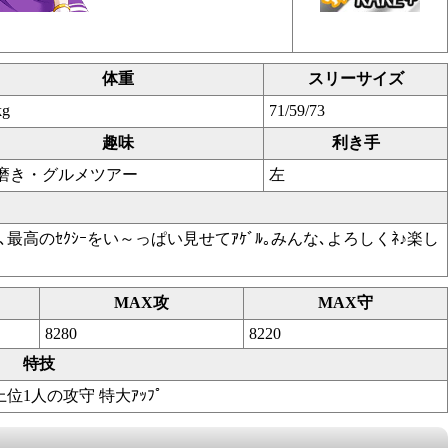
体重
スリーサイズ
kg
71/59/73
趣味
利き手
磨き・グルメツアー
左
ﾓﾉ､最高のｾｸｼｰをい～っぱい見せてｱｹﾞﾙ｡みんな､よろしくﾈ♪楽し
MAX攻
MAX守
8280
8220
特技
ﾊﾞｰ上位1人の攻守 特大ｱｯﾌﾟ