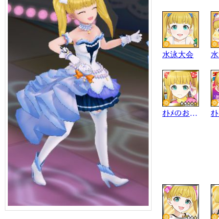
水泳大会
水
ｵﾄﾒのお勉強