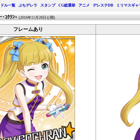
イドル一覧
ぷちデレラ
スタンプ
CG総選挙
アニメ
デレステDB
ミリマスギャ
ﾘｰ･ｺｸﾗﾝ+
(2016年11月28日公開)
フレームあり