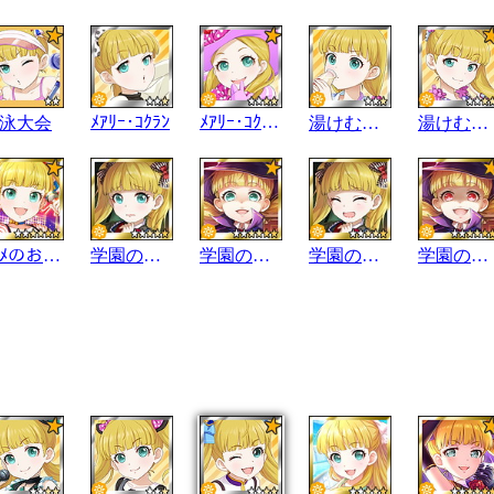
ﾒｱﾘｰ･ｺｸﾗﾝ
ﾒｱﾘｰ･ｺｸﾗﾝ+
泳大会
湯けむり温泉
湯けむり温泉
ｵﾄﾒのお勉強
学園の魔女
学園の魔女
学園の魔女･S
学園の魔女･S