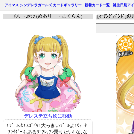
アイマス シンデレラガールズ カードギャラリー
新着カード一覧
誕生日別ア
ﾒｱﾘｰ･ｺｸﾗﾝ (めありー・こくらん)
[ﾏｰﾁﾝｸﾞﾊﾞﾝﾄﾞ]ﾒｱ
デレステ立ち絵に移動
! ﾌﾟｰﾙよ! ｽｺﾞｲﾜ! 大っきいﾌﾟｰﾙよ! ｳｫｰﾀｰ
ｽﾗｲﾀﾞｰもあるﾜ! ｱﾚ､ｱﾚ乗りたい! な､な