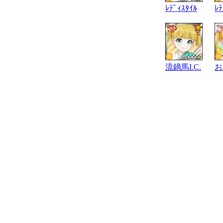
ﾚﾃﾞｨｽﾀｲﾙ
ﾚﾃ
流鏑馬I.C.