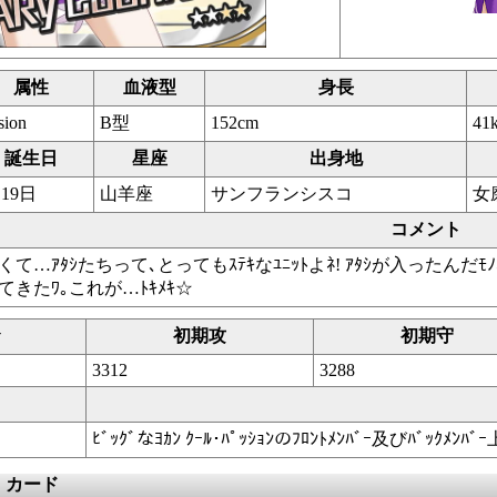
属性
血液型
身長
sion
B型
152cm
41
誕生日
星座
出身地
19日
山羊座
サンフランシスコ
女
コメント
くて…ｱﾀｼたちって､とってもｽﾃｷなﾕﾆｯﾄよﾈ! ｱﾀｼが入ったんだ
てきたﾜ｡これが…ﾄｷﾒｷ☆
v
初期攻
初期守
3312
3288
ﾋﾞｯｸﾞなﾖｶﾝ ｸｰﾙ･ﾊﾟｯｼｮﾝのﾌﾛﾝﾄﾒﾝﾊﾞｰ及びﾊﾞｯｸﾒﾝ
）カード