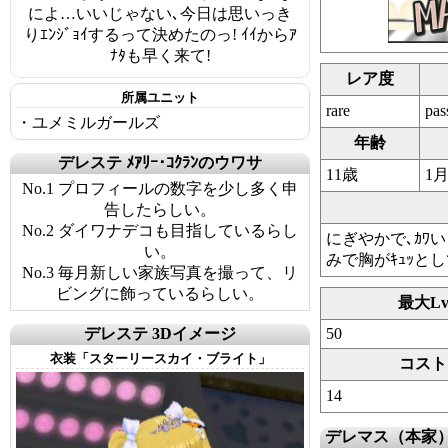
によ…いいじゃない､今日は思いっき
りｴﾝｼﾞｮｲするって決めたのっ! ｲｲからｱ
ﾅﾀも早く来て!
レア度
所属ユニット
rare
pas
・ユメミルガールズ
年齢
デレステ ﾒｱﾘｰ･ｺｸﾗﾝのウワサ
11歳
1月
No.1 プロフィールの数字を少し多く申
告したらしい。
No.2 ダイワナデコも目指しているらし
にぎやかで､ｶﾜい
い。
みで胸がｷｭｯとし
No.3 毎月新しい家族写真を撮って、リ
ビングに飾っているらしい。
最大L
デレステ 3Dイメージ
50
衣装「スターリースカイ・ブライト」
コスト
14
デレマス（本家