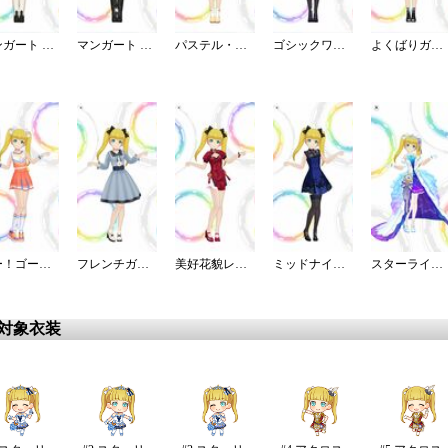
マンガート ビームスコーデ／B
マンガート ビームスコーデ／W
パステル・ドーリィ・ロリィタ
ゴシックワンピ・夜薔薇姫の誘い
よくばりガールのミニ丈コーデ
ゴー！ゴー！チアー！
フレンチガーリーブラウスデート
美好花貌レッドチャイナワンピ
ミッドナイトブルーワンピ
スターライト・エタニティ
更対象衣装