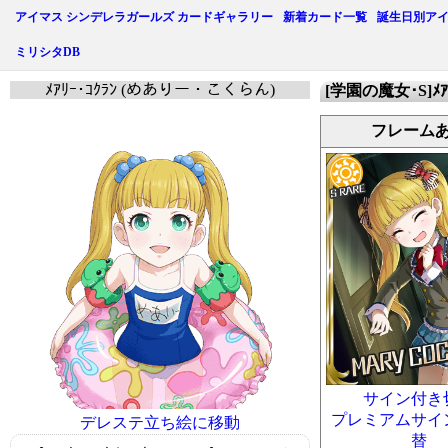
アイマス シンデレラガールズ カードギャラリー
新着カード一覧
誕生日別ア
ミリシタDB
ﾒｱﾘｰ･ｺｸﾗﾝ (めありー・こくらん)
[学園の魔女･S]ﾒｱﾘ
フレーム
サイン付き
プレミアムサイ
デレステ立ち絵に移動
替