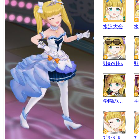
水泳大会
水
ﾘﾄﾙｱｸﾄﾚｽ
ﾘﾄ
学園の魔女
ﾌﾞﾗｲﾀﾞﾙｾﾚｸｼｮﾝ