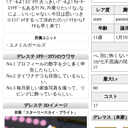
! ﾌﾟｰﾙよ! ｽｺﾞｲﾜ! 大っきいﾌﾟｰﾙよ! ｳｫｰﾀｰ
ｽﾗｲﾀﾞｰもあるﾜ! ｱﾚ､ｱﾚ乗りたい! な､な
レア度
属
によ…いいじゃない､今日は思いっき
srare
passio
りｴﾝｼﾞｮｲするって決めたのっ! ｲｲからｱ
ﾅﾀも早く来て!
年齢
誕
11歳
1月1
所属ユニット
・ユメミルガールズ
べ､別に怖くない
デレステ ﾒｱﾘｰ･ｺｸﾗﾝのウワサ
ｺが七不思議の現
No.1 プロフィールの数字を少し多く申
ﾝ?
告したらしい。
No.2 ダイワナデコも目指しているらし
最大Lv
い。
No.3 毎月新しい家族写真を撮って、リ
60
ビングに飾っているらしい。
コスト
デレステ 3Dイメージ
17
衣装「スターリースカイ・ブライト」
デレマス（本家