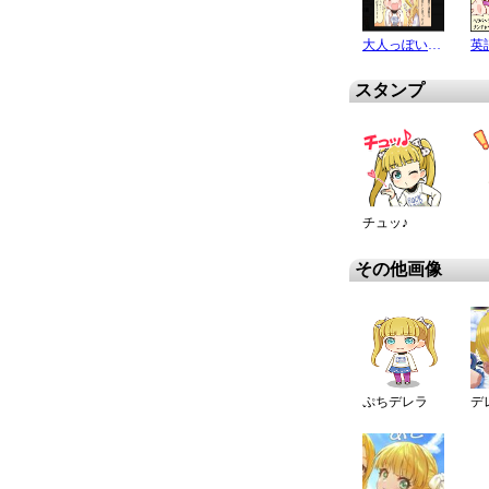
大人っぽいところ
英
スタンプ
チュッ♪
その他画像
ぷちデレラ