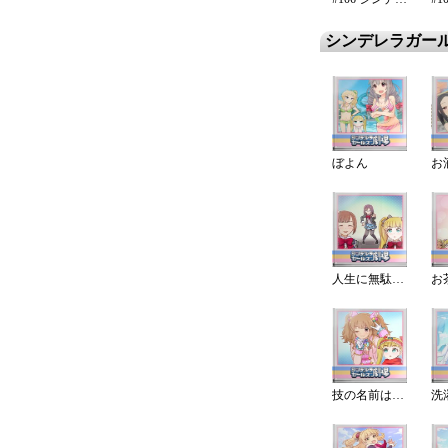
シンデレラガー
ぼよん
人生に無駄無し
技の名前はかっこよく？