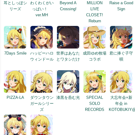
耳としっぽシ
わくわくがい
Beyond A
MILLION
Raise a Good
リーズ
っぱい！
Crossing!
LIVE
Sign
ver.MH
CLOSET!
Reburn
7Days Smile
ハッピーハロ
世界はあなた
成田ゆめ牧場
君に捧ぐ子守
ウィンドール
とワタシだけ
コラボ
唄
PIZZA-LA
ダウンタウン
漆黒を呑む光
SPECIAL
大忘年会×新
ガールシリー
SOLO
年会 in
ズ
RECORDS
KOTOBUKIY