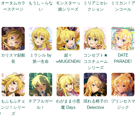
オータムカラ
もうし～らな
モンスターっ
ミリアニセレ
ミリカン！ア
ーステージ
い
娘シリーズ
クション
ンコール
カリスマ副船
ミラシル by
超々
コンセプト★
DATE
長
第一生命
∞MUGENDAI
コスチューム
PARADE!
シリーズ
もふもふチェ
チアフルガー
わがまま小悪
揺れる椅子の
プリンセスマ
ンジ！シリー
ル！
魔 Days
Detective
ジック
@
ズ