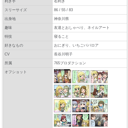
利き手
右利き
スリーサイズ
86 / 55 / 83
出身地
神奈川県
趣味
友達とおしゃべり、ネイルアート
特技
寝ること
好きなもの
おにぎり、いちごババロア
CV
長谷川明子
所属
765プロダクション
オフショット