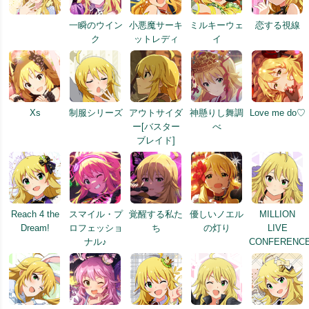
一瞬のウイン
小悪魔サーキ
ミルキーウェ
恋する視線
ク
ットレディ
イ
Xs
制服シリーズ
アウトサイダ
神懸りし舞調
Love me do♡
ー[バスター
べ
ブレイド]
Reach 4 the
スマイル・プ
覚醒する私た
優しいノエル
MILLION
Dream!
ロフェッショ
ち
の灯り
LIVE
ナル♪
CONFERENCE