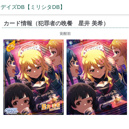
デイズDB【ミリシタDB】
カード情報（犯罪者の晩餐 星井 美希）
覚醒前