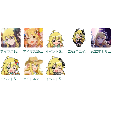
アイマス15周年記念
アイマス15周年記念
イベントSD #3
2022年エイプリルフールネタ
2022年ミリシタ5周年トップ画面
イベントSD #325
アイドルマスター×成田ゆめ牧場 みんなとすごす成田ゆめ牧場 ～穴掘りの頂点を目指しますぅ！～
イベントSD #387