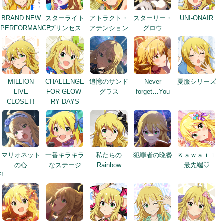
BRAND NEW
スターライト
アトラクト・
スターリー・
UNI-ONAIR
PERFORMANCE
プリンセス
アテンション
グロウ
MILLION
CHALLENGE
追憶のサンド
Never
夏服シリーズ
LIVE
FOR GLOW-
グラス
forget…You
CLOSET!
RY DAYS
マリオネット
一番キラキラ
私たちの
犯罪者の晩餐
Ｋａｗａｉｉ
の心
なステージ
Rainbow
最先端♡
!