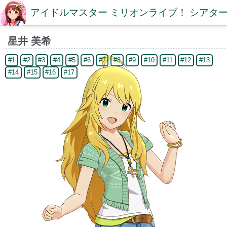
アイドルマスター ミリオンライブ！ シアター
星井 美希
#1
#2
#3
#4
#5
#6
#7
#8
#9
#10
#11
#12
#13
#14
#15
#16
#17