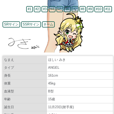
#1
#2
#3
#4
#5
#6
#7
#8
#9
#10
#11
SRサイン
SSRサイン
ネーム
なまえ
ほしい みき
タイプ
ANGEL
身長
161cm
体重
45kg
血液型
B型
年齢
15歳
誕生日
11月23日(射手座)