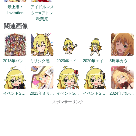
最上級：
アイドルマス
Invitation
ター×アトレ
秋葉原
関連画像
2018年バレンタインデー公式ツイート
ミリシタ感謝祭2019～2020
2020年エイプリルフールネタ
2020年エイプリルフールネタ
3周年カウントダウンイラスト
イベントSD #2
2023年ミリシタ4周年イメージ
イベントSD #8
イベントSD #10
2024年バレンタインデートップ画面
スポンサーリンク