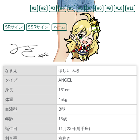
#1
#2
#3
#4
#5
#6
#7
#8
#9
#10
#11
SRサイン
SSRサイン
ネーム
なまえ
ほしい みき
タイプ
ANGEL
身長
161cm
体重
45kg
血液型
B型
年齢
15歳
誕生日
11月23日(射手座)
利き手
右利き