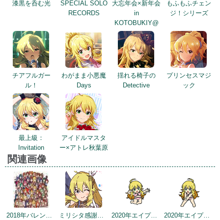
漆黒を呑む光
SPECIAL SOLO
大忘年会×新年会
もふもふチェン
RECORDS
in
ジ！シリーズ
KOTOBUKIY@
チアフルガー
わがまま小悪魔
揺れる椅子の
プリンセスマジ
ル！
Days
Detective
ック
最上級：
アイドルマスタ
Invitation
ー×アトレ秋葉原
関連画像
2018年バレンタインデー公式ツイート
ミリシタ感謝祭2019～2020
2020年エイプリルフールネタ
2020年エイプリルフールネタ