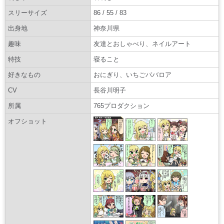
スリーサイズ
86 / 55 / 83
出身地
神奈川県
趣味
友達とおしゃべり、ネイルアート
特技
寝ること
好きなもの
おにぎり、いちごババロア
CV
長谷川明子
所属
765プロダクション
オフショット