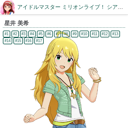
アイドルマスター ミリオンライブ！ シアターデイズDB【ミリシタDB】
星井 美希
#1
#2
#3
#4
#5
#6
#7
#8
#9
#10
#11
#12
#13
#14
#15
#16
#17