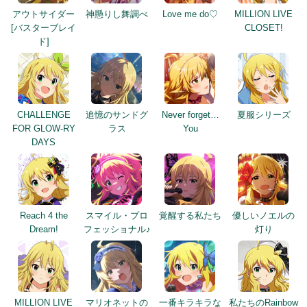
アウトサイダー
神懸りし舞調べ
Love me do♡
MILLION LIVE
[バスターブレイ
CLOSET!
ド]
CHALLENGE
追憶のサンドグ
Never forget…
夏服シリーズ
FOR GLOW-RY
ラス
You
DAYS
Reach 4 the
スマイル・プロ
覚醒する私たち
優しいノエルの
Dream!
フェッショナル♪
灯り
MILLION LIVE
マリオネットの
一番キラキラな
私たちのRainbow