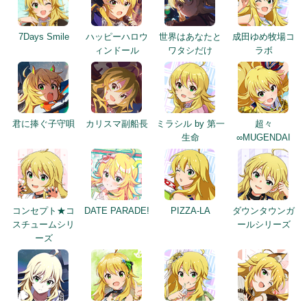
7Days Smile
ハッピーハロウ
世界はあなたと
成田ゆめ牧場コ
ィンドール
ワタシだけ
ラボ
君に捧ぐ子守唄
カリスマ副船長
ミラシル by 第一
超々
生命
∞MUGENDAI
コンセプト★コ
DATE PARADE!
PIZZA-LA
ダウンタウンガ
スチュームシリ
ールシリーズ
ーズ