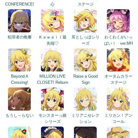
CONFERENCE!
心
ステージ
犯罪者の晩餐
Ｋａｗａｉｉ最
耳としっぽシリ
わくわくがいっ
先端♡
ーズ
ぱい！ ver.MH
Beyond A
MILLION LIVE
Raise a Good
オータムカラー
Crossing!
CLOSET! Reburn
Sign
ステージ
もうし～らない
モンスターっ娘
ミリアニセレク
ミリカン！アン
シリーズ
ション
コール