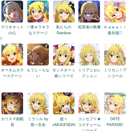
マリオネット
一番キラキラ
私たちの
犯罪者の晩餐
Ｋａｗａｉｉ
の心
なステージ
Rainbow
最先端♡
!
オータムカラ
もうし～らな
モンスターっ
ミリアニセレ
ミリカン！ア
ーステージ
い
娘シリーズ
クション
ンコール
カリスマ副船
ミラシル by
超々
コンセプト★
DATE
長
第一生命
∞MUGENDAI
コスチューム
PARADE!
シリーズ