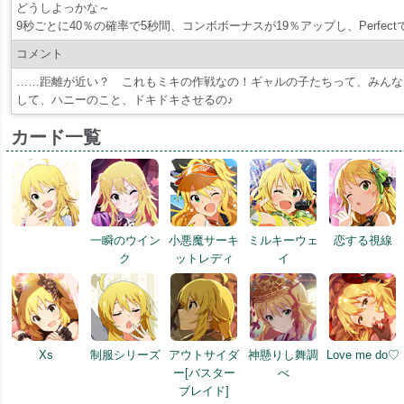
どうしよっかな～
9秒ごとに40％の確率で5秒間、コンボボーナスが19％アップし、Perfec
コメント
……距離が近い？ これもミキの作戦なの！ギャルの子たちって、みんな
して、ハニーのこと、ドキドキさせるの♪
カード一覧
一瞬のウイン
小悪魔サーキ
ミルキーウェ
恋する視線
ク
ットレディ
イ
Xs
制服シリーズ
アウトサイダ
神懸りし舞調
Love me do♡
ー[バスター
べ
ブレイド]