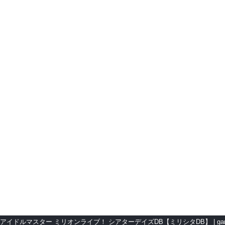
アイドルマスター ミリオンライブ！ シアターデイズDB【ミリシタDB】
ga