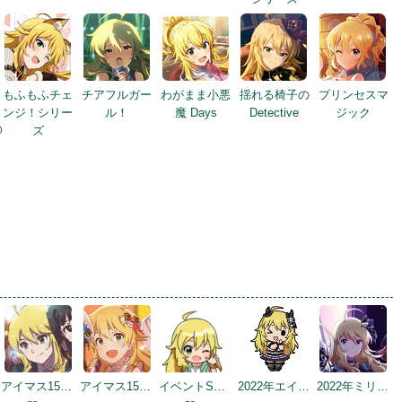
もふもふチェ
チアフルガー
わがまま小悪
揺れる椅子の
プリンセスマ
ンジ！シリー
ル！
魔 Days
Detective
ジック
@
ズ
アイマス15周年記念
アイマス15周年記念
イベントSD #3
2022年エイプリルフールネタ
2022年ミリシタ5周年トップ画面