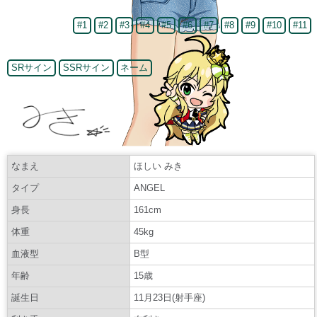
#1
#2
#3
#4
#5
#6
#7
#8
#9
#10
#11
SRサイン
SSRサイン
ネーム
なまえ
ほしい みき
タイプ
ANGEL
身長
161cm
体重
45kg
血液型
B型
年齢
15歳
誕生日
11月23日(射手座)