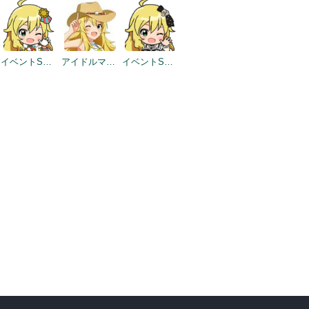
イベントSD #325
アイドルマスター×成田ゆめ牧場 みんなとすごす成田ゆめ牧場 ～穴掘りの頂点を目指しますぅ！～
イベントSD #387