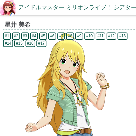
アイドルマスター ミリオンライブ！ シアター
星井 美希
#1
#2
#3
#4
#5
#6
#7
#8
#9
#10
#11
#12
#13
#14
#15
#16
#17