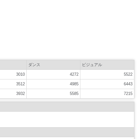
ダンス
ビジュアル
3010
4272
5522
3512
4985
6443
3932
5585
7215