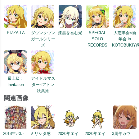
PIZZA-LA
ダウンタウン
漆黒を呑む光
SPECIAL
大忘年会×新
ガールシリー
SOLO
年会 in
ズ
RECORDS
KOTOBUKIY
最上級：
アイドルマス
Invitation
ター×アトレ
秋葉原
関連画像
2018年バレンタインデー公式ツイート
ミリシタ感謝祭2019～2020
2020年エイプリルフールネタ
2020年エイプリルフールネタ
3周年カウントダウンイラスト