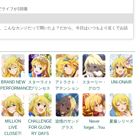
tでライフが1回復
、こんなカンジだって聞いたよ？だから、今日はいつもより近くでお話
BRAND NEW
スターライト
アトラクト・
スターリー・
UNI-ONAIR
PERFORMANCE
プリンセス
アテンション
グロウ
MILLION
CHALLENGE
追憶のサンド
Never
夏服シリーズ
LIVE
FOR GLOW-
グラス
forget…You
CLOSET!
RY DAYS