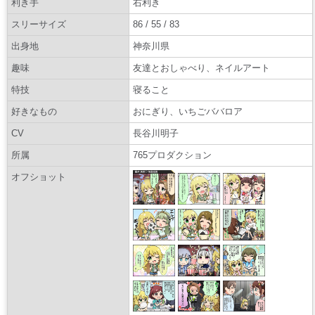
利き手
右利き
スリーサイズ
86 / 55 / 83
出身地
神奈川県
趣味
友達とおしゃべり、ネイルアート
特技
寝ること
好きなもの
おにぎり、いちごババロア
CV
長谷川明子
所属
765プロダクション
オフショット