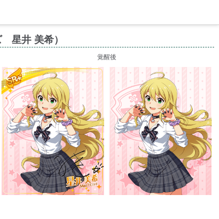
 星井 美希）
覚醒後