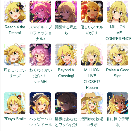
Reach 4 the
スマイル・プ
覚醒する私た
優しいノエル
MILLION
Dream!
ロフェッショ
ち
の灯り
LIVE
ナル♪
CONFERENCE
耳としっぽシ
わくわくがい
Beyond A
MILLION
Raise a Good
リーズ
っぱい！
Crossing!
LIVE
Sign
ver.MH
CLOSET!
Reburn
7Days Smile
ハッピーハロ
世界はあなた
成田ゆめ牧場
君に捧ぐ子守
ウィンドール
とワタシだけ
コラボ
唄