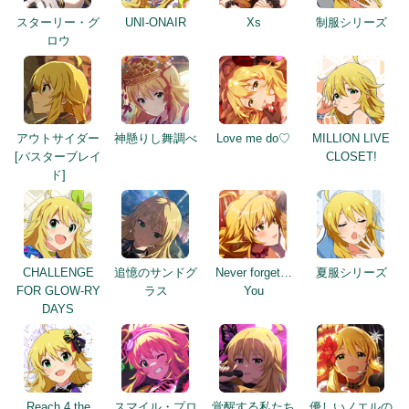
スターリー・グ
UNI-ONAIR
Xs
制服シリーズ
ロウ
アウトサイダー
神懸りし舞調べ
Love me do♡
MILLION LIVE
[バスターブレイ
CLOSET!
ド]
CHALLENGE
追憶のサンドグ
Never forget…
夏服シリーズ
FOR GLOW-RY
ラス
You
DAYS
Reach 4 the
スマイル・プロ
覚醒する私たち
優しいノエルの