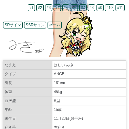
#1
#2
#3
#4
#5
#6
#7
#8
#9
#10
#11
SRサイン
SSRサイン
ネーム
なまえ
ほしい みき
タイプ
ANGEL
身長
161cm
体重
45kg
血液型
B型
年齢
15歳
誕生日
11月23日(射手座)
利き手
右利き