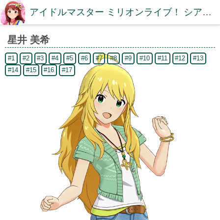
アイドルマスター ミリオンライブ！ シアターデイズDB【ミリシタDB】
星井 美希
#1
#2
#3
#4
#5
#6
#7
#8
#9
#10
#11
#12
#13
#14
#15
#16
#17