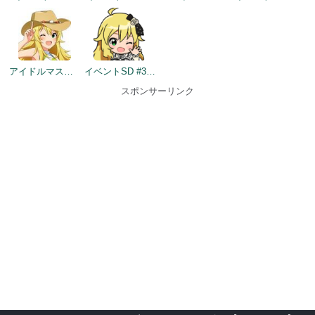
アイドルマスター×成田ゆめ牧場 みんなとすごす成田ゆめ牧場 ～穴掘りの頂点を目指しますぅ！～
イベントSD #387
スポンサーリンク