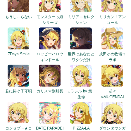
もうし～らない
モンスターっ娘
ミリアニセレク
ミリカン！アン
シリーズ
ション
コール
7Days Smile
ハッピーハロウ
世界はあなたと
成田ゆめ牧場コ
ィンドール
ワタシだけ
ラボ
君に捧ぐ子守唄
カリスマ副船長
ミラシル by 第一
超々
生命
∞MUGENDAI
コンセプト★コ
DATE PARADE!
PIZZA-LA
ダウンタウンガ