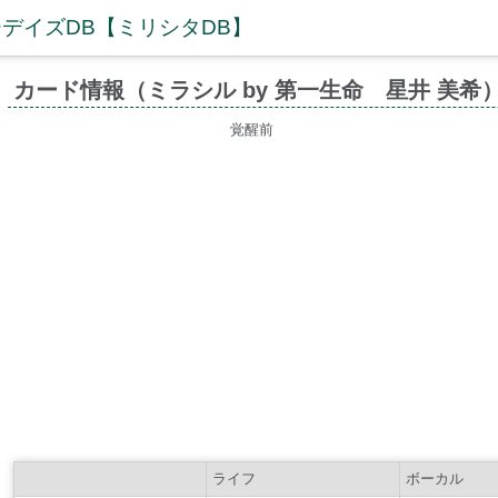
デイズDB【ミリシタDB】
カード情報（ミラシル by 第一生命 星井 美希
覚醒前
ライフ
ボーカル