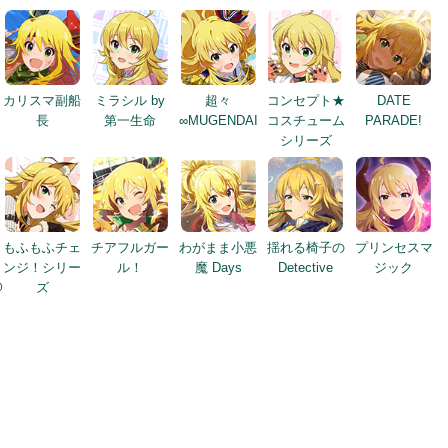
カリスマ副船
ミラシル by
超々
コンセプト★
DATE
長
第一生命
∞MUGENDAI
コスチューム
PARADE!
シリーズ
もふもふチェ
チアフルガー
わがまま小悪
揺れる椅子の
プリンセスマ
ンジ！シリー
ル！
魔 Days
Detective
ジック
@
ズ