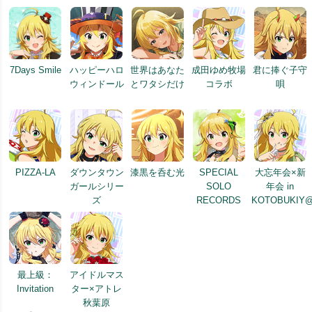
7Days Smile
ハッピーハロ
世界はあなた
成田ゆめ牧場
君に捧ぐ子守
ウィンドール
とワタシだけ
コラボ
唄
PIZZA-LA
ダウンタウン
漆黒を呑む光
SPECIAL
大忘年会×新
ガールシリー
SOLO
年会 in
ズ
RECORDS
KOTOBUKIY
最上級：
アイドルマス
Invitation
ター×アトレ
秋葉原