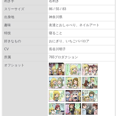
利き手
右利き
スリーサイズ
86 / 55 / 83
出身地
神奈川県
趣味
友達とおしゃべり、ネイルアート
特技
寝ること
好きなもの
おにぎり、いちごババロア
CV
長谷川明子
所属
765プロダクション
オフショット