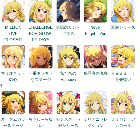
MILLION
CHALLENGE
追憶のサンド
Never
夏服シリーズ
LIVE
FOR GLOW-
グラス
forget…You
CLOSET!
RY DAYS
マリオネット
一番キラキラ
私たちの
犯罪者の晩餐
Ｋａｗａｉｉ
の心
なステージ
Rainbow
最先端♡
!
オータムカラ
もうし～らな
モンスターっ
ミリアニセレ
ミリカン！ア
ーステージ
い
娘シリーズ
クション
ンコール