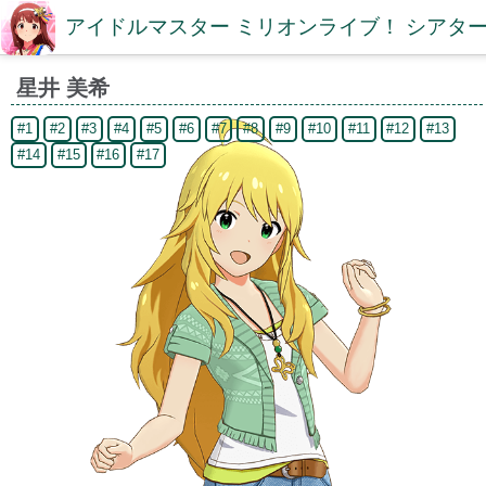
アイドルマスター ミリオンライブ！ シアター
星井 美希
#1
#2
#3
#4
#5
#6
#7
#8
#9
#10
#11
#12
#13
#14
#15
#16
#17