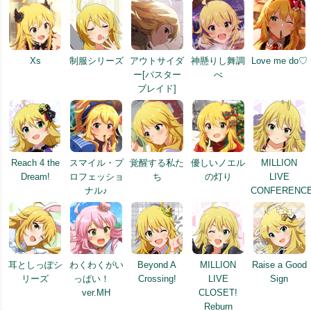
Xs
制服シリーズ
アウトサイダ
神懸りし舞調
Love me do♡
ー[バスター
べ
ブレイド]
Reach 4 the
スマイル・プ
覚醒する私た
優しいノエル
MILLION
Dream!
ロフェッショ
ち
の灯り
LIVE
ナル♪
CONFERENCE
耳としっぽシ
わくわくがい
Beyond A
MILLION
Raise a Good
リーズ
っぱい！
Crossing!
LIVE
Sign
ver.MH
CLOSET!
Reburn