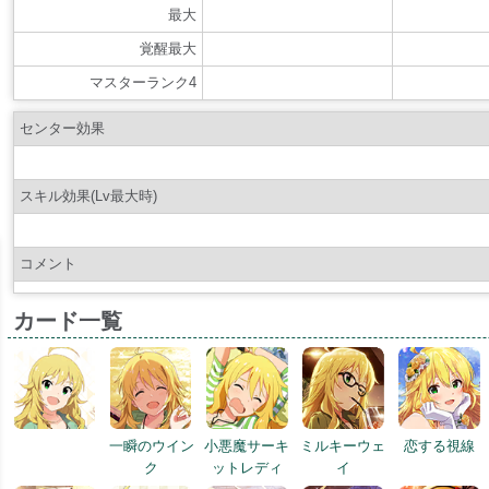
最大
覚醒最大
マスターランク4
センター効果
スキル効果(Lv最大時)
コメント
カード一覧
一瞬のウイン
小悪魔サーキ
ミルキーウェ
恋する視線
ク
ットレディ
イ