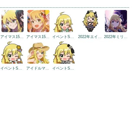
アイマス15周年記念
アイマス15周年記念
イベントSD #3
2022年エイプリルフールネタ
2022年ミリシタ5周年トップ画面
イベントSD #325
アイドルマスター×成田ゆめ牧場 みんなとすごす成田ゆめ牧場 ～穴掘りの頂点を目指しますぅ！～
イベントSD #387