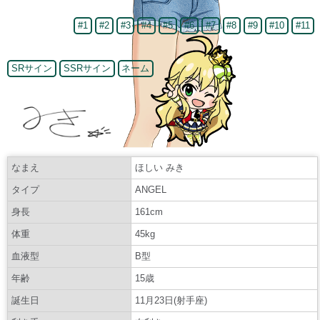
#1
#2
#3
#4
#5
#6
#7
#8
#9
#10
#11
SRサイン
SSRサイン
ネーム
なまえ
ほしい みき
タイプ
ANGEL
身長
161cm
体重
45kg
血液型
B型
年齢
15歳
誕生日
11月23日(射手座)