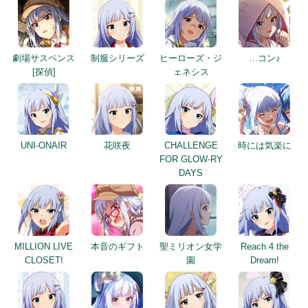
劇場サスペンス
制服シリーズ
ヒーローズ・ジ
…コン♪
[探偵]
ェネシス
UNI-ONAIR
花咲夜
CHALLENGE
時には気楽に
FOR GLOW-RY
DAYS
MILLION LIVE
本音のギフト
聖ミリオン女学
Reach 4 the
CLOSET!
園
Dream!