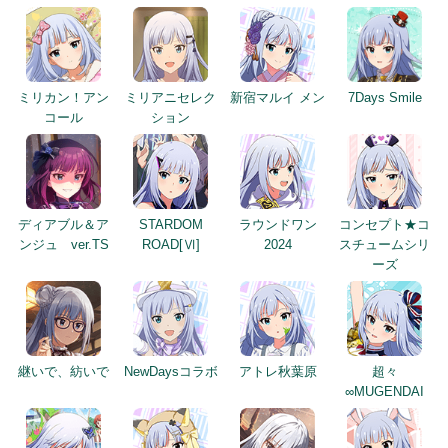
ミリカン！アン
ミリアニセレク
新宿マルイ メン
7Days Smile
コール
ション
ディアブル＆ア
STARDOM
ラウンドワン
コンセプト★コ
ンジュ ver.TS
ROAD[Ⅵ]
2024
スチュームシリ
ーズ
継いで、紡いで
NewDaysコラボ
アトレ秋葉原
超々
∞MUGENDAI