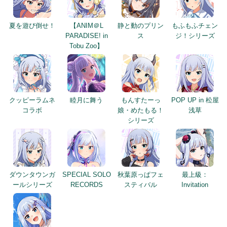
夏を遊び倒せ！
【ANIM＠L
静と動のプリン
もふもふチェン
PARADISE! in
ス
ジ！シリーズ
Tobu Zoo】
クッピーラムネ
睦月に舞う
もんすたーっ
POP UP in 松屋
コラボ
娘・めたもる！
浅草
シリーズ
ダウンタウンガ
SPECIAL SOLO
秋葉原っぱフェ
最上級：
ールシリーズ
RECORDS
スティバル
Invitation