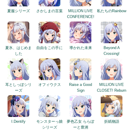
夏服シリーズ
さかしまの言葉
MILLION LIVE
私たちのRainbow
CONFERENCE!
夏氷、はじめま
自由をこの手に
導かれた未来
Beyond A
した
Crossing!
耳としっぽシリ
オフィウクス
Raise a Good
MILLION LIVE
ーズ
Sign
CLOSET! Reburn
I.Dentify
モンスターっ娘
夢色乙女 ららぽ
折紙物語
シリーズ
ーと豊洲