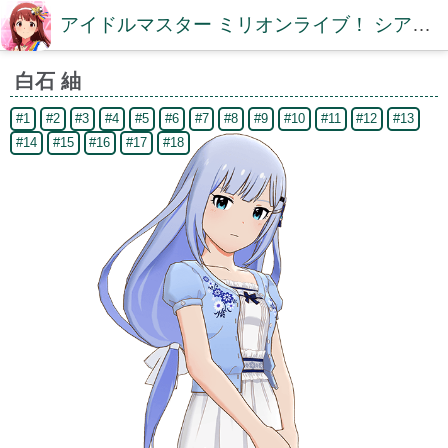
アイドルマスター ミリオンライブ！ シアターデイズDB【ミリシタDB】
白石 紬
#1
#2
#3
#4
#5
#6
#7
#8
#9
#10
#11
#12
#13
#14
#15
#16
#17
#18