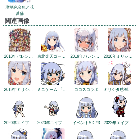
瑠璃色金魚と花
菖蒲
関連画像
2018年バレンタインデー公式ツイート
東北楽天ゴールデンイーグルスコラボトップ絵
2019年バレンタイントップ画面
2018年ミリシタ感謝祭
2019年ミリシタ2周年カウントダウン（3日前）
ミニゲーム 「アイドルヒーローズ ジェネシス」編
ココスコラボ
ミリシタ感謝祭2019～2020
2020年エイプリルフールネタ
2020年エイプリルフールネタ
イベントSD #3
2022年エイプリルフールネタ