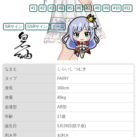
#1
#2
#3
#4
#5
#6
#7
#8
#9
#10
#11
SRサイン
SSRサイン
ネーム
なまえ
しらいし つむぎ
タイプ
FAIRY
身長
160cm
体重
45kg
血液型
AB型
年齢
17歳
誕生日
5月29日(双子座)
利き手
右利き