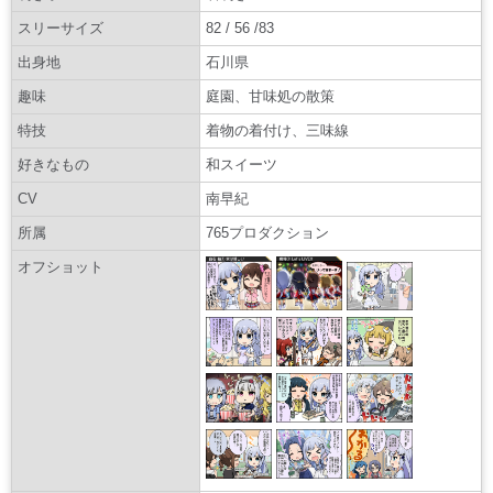
スリーサイズ
82 / 56 /83
出身地
石川県
趣味
庭園、甘味処の散策
特技
着物の着付け、三味線
好きなもの
和スイーツ
CV
南早紀
所属
765プロダクション
オフショット