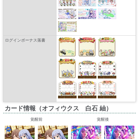
ログインボーナス落書
カード情報（オフィウクス 白石 紬）
覚醒前
覚醒後