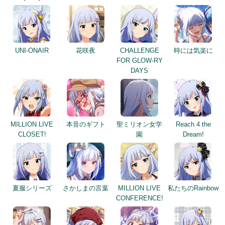
UNI-ONAIR
花咲夜
CHALLENGE
時には気楽に
FOR GLOW-RY
DAYS
MILLION LIVE
本音のギフト
聖ミリオン女学
Reach 4 the
CLOSET!
園
Dream!
夏服シリーズ
さかしまの言葉
MILLION LIVE
私たちのRainbow
CONFERENCE!