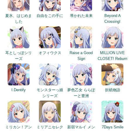
夏氷、はじめま
自由をこの手に
導かれた未来
Beyond A
した
Crossing!
耳としっぽシリ
オフィウクス
Raise a Good
MILLION LIVE
ーズ
Sign
CLOSET! Reburn
I.Dentify
モンスターっ娘
夢色乙女 ららぽ
折紙物語
シリーズ
ーと豊洲
ミリカン！アン
ミリアニセレク
新宿マルイ メン
7Days Smile