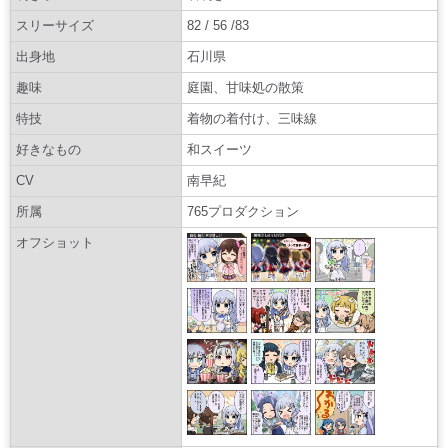
スリーサイズ
82 / 56 /83
出身地
石川県
趣味
庭園、甘味処の散策
特技
着物の着付け、三味線
好きなもの
和スイーツ
CV
南早紀
所属
765プロダクション
オフショット