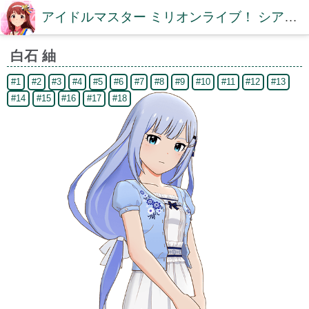
アイドルマスター ミリオンライブ！ シアターデイズDB【ミリシタDB】
白石 紬
#1
#2
#3
#4
#5
#6
#7
#8
#9
#10
#11
#12
#13
#14
#15
#16
#17
#18