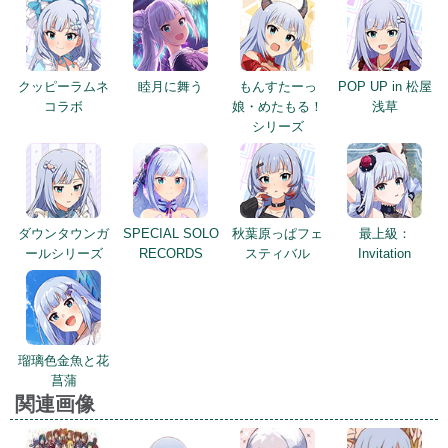
クッピーラムネ
睦月に舞う
もんすたーっ
POP UP in 松屋
コラボ
娘・めたもる！
浅草
シリーズ
ダウンタウンガ
SPECIAL SOLO
秋葉原っぱフェ
最上級：
ールシリーズ
RECORDS
スティバル
Invitation
瑠璃色金魚と花
菖蒲
関連画像