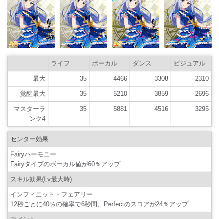
ライフ
ボーカル
ダンス
ビジュアル
最大
35
4466
3308
2310
覚醒最大
35
5210
3859
2696
マスターラ
35
5881
4516
3295
ンク4
センター効果
Fairyハーモニー
Fairyタイプのボーカル値が60％アップ
スキル効果(Lv最大時)
インフィニット・フェアリー
12秒ごとに40％の確率で6秒間、Perfectのスコアが24％アップ