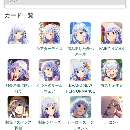
コメント
カード一覧
シアターデイズ
踏み出した夢へ
FAIRY STARS
の一歩
都会の風に吹か
くつろぎルーム
BRAND NEW
勇気を示す者
れて
ウェア
PERFORMANCE
劇場サスペンス
制服シリーズ
ヒーローズ・ジ
…コン♪
[探偵]
ェネシス