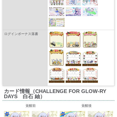
ログインボーナス落書
カード情報（CHALLENGE FOR GLOW-RY
DAYS 白石 紬）
覚醒前
覚醒後