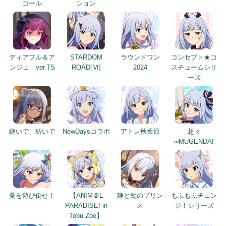
コール
ション
ディアブル＆ア
STARDOM
ラウンドワン
コンセプト★コ
ンジュ ver.TS
ROAD[Ⅵ]
2024
スチュームシリ
ーズ
継いで、紡いで
NewDaysコラボ
アトレ秋葉原
超々
∞MUGENDAI
夏を遊び倒せ！
【ANIM＠L
静と動のプリン
もふもふチェン
PARADISE! in
ス
ジ！シリーズ
Tobu Zoo】