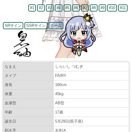
#1
#2
#3
#4
#5
#6
#7
#8
#9
#10
#11
SRサイン
SSRサイン
ネーム
なまえ
しらいし つむぎ
タイプ
FAIRY
身長
160cm
体重
45kg
血液型
AB型
年齢
17歳
誕生日
5月29日(双子座)
利き手
右利き