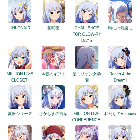
UNI-ONAIR
花咲夜
CHALLENGE
時には気楽に
FOR GLOW-RY
DAYS
MILLION LIVE
本音のギフト
聖ミリオン女学
Reach 4 the
CLOSET!
園
Dream!
夏服シリーズ
さかしまの言葉
MILLION LIVE
私たちのRainbow
CONFERENCE!