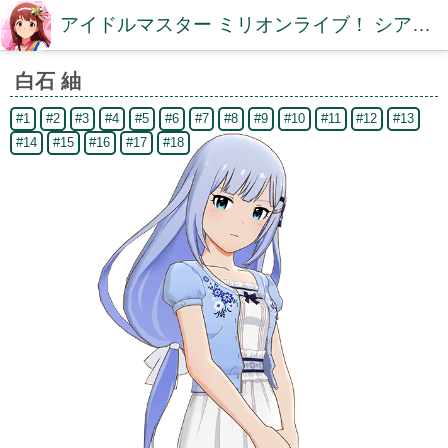
アイドルマスター ミリオンライブ！ シアターデイズDB【ミリシタDB】
白石 紬
#1
#2
#3
#4
#5
#6
#7
#8
#9
#10
#11
#12
#13
#14
#15
#16
#17
#18