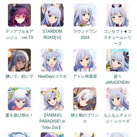
ディアブル＆ア
STARDOM
ラウンドワン
コンセプト★コ
ンジュ ver.TS
ROAD[Ⅵ]
2024
スチュームシリ
ーズ
継いで、紡いで
NewDaysコラボ
アトレ秋葉原
超々
∞MUGENDAI
夏を遊び倒せ！
【ANIM＠L
静と動のプリン
もふもふチェン
PARADISE! in
ス
ジ！シリーズ
Tobu Zoo】