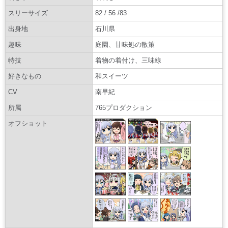
スリーサイズ
82 / 56 /83
出身地
石川県
趣味
庭園、甘味処の散策
特技
着物の着付け、三味線
好きなもの
和スイーツ
CV
南早紀
所属
765プロダクション
オフショット