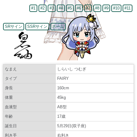
#1
#2
#3
#4
#5
#6
#7
#8
#9
#10
#11
SRサイン
SSRサイン
ネーム
なまえ
しらいし つむぎ
タイプ
FAIRY
身長
160cm
体重
45kg
血液型
AB型
年齢
17歳
誕生日
5月29日(双子座)
利き手
右利き