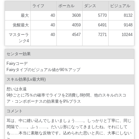
ライフ
ボーカル
ダンス
ビジュアル
最大
40
3608
5770
8132
覚醒最大
40
4059
6491
9148
マスターラ
40
4547
7271
10244
ンク4
センター効果
Fairyコーデ
Fairyタイプのビジュアル値が90％アップ
スキル効果(Lv最大時)
想いは永遠
9秒ごとに75％の確率でライフを2消費し8秒間、他のスキルのスコ
ア・コンボボーナスの効果量を9%プラス
コメント
耳は、中に縫い込んでしまいましょう……。しっかりと丁寧に、同じ
間隔で……。ふぅ……。だいぶ形になってきましたね。それにして
も……本当に素敵な反物です。込められた思いと共に、大事にしない