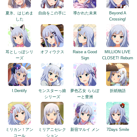
夏氷、はじめま
自由をこの手に
導かれた未来
Beyond A
した
Crossing!
耳としっぽシリ
オフィウクス
Raise a Good
MILLION LIVE
ーズ
Sign
CLOSET! Reburn
I.Dentify
モンスターっ娘
夢色乙女 ららぽ
折紙物語
シリーズ
ーと豊洲
ミリカン！アン
ミリアニセレク
新宿マルイ メン
7Days Smile
コール
ション