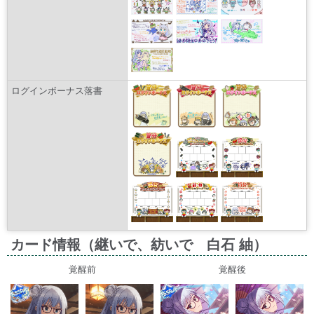
ログインボーナス落書
カード情報（継いで、紡いで 白石 紬）
覚醒前
覚醒後