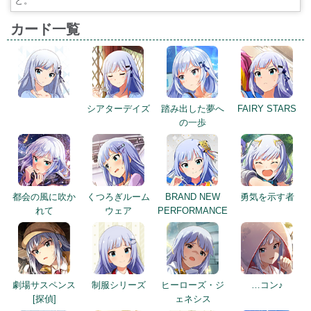
と。
カード一覧
シアターデイズ
踏み出した夢へ
FAIRY STARS
の一歩
都会の風に吹か
くつろぎルーム
BRAND NEW
勇気を示す者
れて
ウェア
PERFORMANCE
劇場サスペンス
制服シリーズ
ヒーローズ・ジ
…コン♪
[探偵]
ェネシス