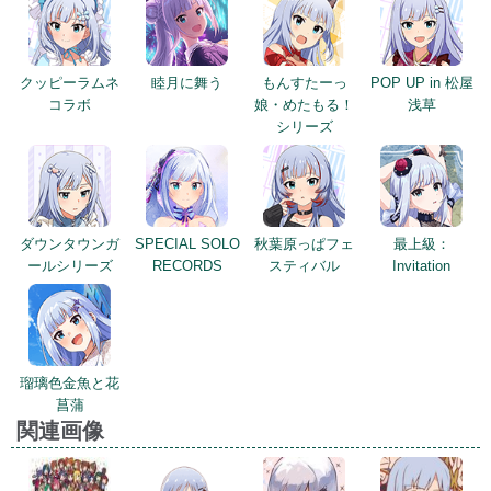
クッピーラムネ
睦月に舞う
もんすたーっ
POP UP in 松屋
コラボ
娘・めたもる！
浅草
シリーズ
ダウンタウンガ
SPECIAL SOLO
秋葉原っぱフェ
最上級：
ールシリーズ
RECORDS
スティバル
Invitation
瑠璃色金魚と花
菖蒲
関連画像