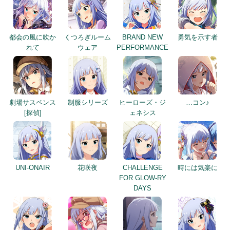
都会の風に吹か
くつろぎルーム
BRAND NEW
勇気を示す者
れて
ウェア
PERFORMANCE
劇場サスペンス
制服シリーズ
ヒーローズ・ジ
…コン♪
[探偵]
ェネシス
UNI-ONAIR
花咲夜
CHALLENGE
時には気楽に
FOR GLOW-RY
DAYS