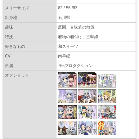
スリーサイズ
82 / 56 /83
出身地
石川県
趣味
庭園、甘味処の散策
特技
着物の着付け、三味線
好きなもの
和スイーツ
CV
南早紀
所属
765プロダクション
オフショット