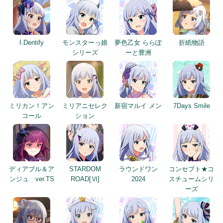
I.Dentify
モンスターっ娘
夢色乙女 ららぽ
折紙物語
シリーズ
ーと豊洲
ミリカン！アン
ミリアニセレク
新宿マルイ メン
7Days Smile
コール
ション
ディアブル＆ア
STARDOM
ラウンドワン
コンセプト★コ
ンジュ ver.TS
ROAD[Ⅵ]
2024
スチュームシリ
ーズ