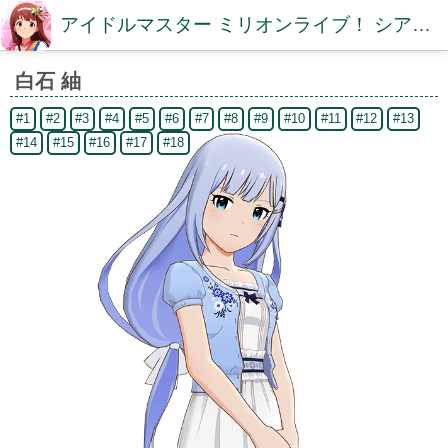
アイドルマスター ミリオンライブ！ シアターデイズDB【ミリシタDB】
白石 紬
#1
#2
#3
#4
#5
#6
#7
#8
#9
#10
#11
#12
#13
#14
#15
#16
#17
#18