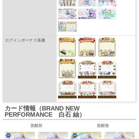
ログインボーナス落書
カード情報（BRAND NEW
PERFORMANCE 白石 紬）
覚醒前
覚醒後