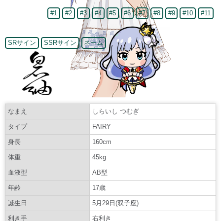
#1
#2
#3
#4
#5
#6
#7
#8
#9
#10
#11
SRサイン
SSRサイン
ネーム
なまえ
しらいし つむぎ
タイプ
FAIRY
身長
160cm
体重
45kg
血液型
AB型
年齢
17歳
誕生日
5月29日(双子座)
利き手
右利き