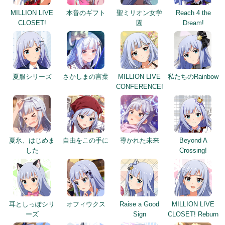
MILLION LIVE
本音のギフト
聖ミリオン女学
Reach 4 the
CLOSET!
園
Dream!
夏服シリーズ
さかしまの言葉
MILLION LIVE
私たちのRainbow
CONFERENCE!
夏氷、はじめま
自由をこの手に
導かれた未来
Beyond A
した
Crossing!
耳としっぽシリ
オフィウクス
Raise a Good
MILLION LIVE
ーズ
Sign
CLOSET! Reburn