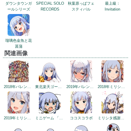
ダウンタウンガ
SPECIAL SOLO
秋葉原っぱフェ
最上級：
ールシリーズ
RECORDS
スティバル
Invitation
瑠璃色金魚と花
菖蒲
関連画像
2018年バレンタインデー公式ツイート
東北楽天ゴールデンイーグルスコラボトップ絵
2019年バレンタイントップ画面
2018年ミリシタ感謝祭
2019年ミリシタ2周年カウントダウン（3日前）
ミニゲーム 「アイドルヒーローズ ジェネシス」編
ココスコラボ
ミリシタ感謝祭2019～2020