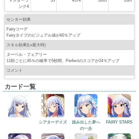
マスターラ
35
4374
3003
5587
ンク4
センター効果
Fairyコーデ
Fairyタイプのビジュアル値が60％アップ
スキル効果(Lv最大時)
ヌーベル・フェアリー
11秒ごとに45％の確率で5秒間、Perfectのスコアが24％アップ
コメント
カード一覧
シアターデイズ
踏み出した夢へ
FAIRY STARS
の一歩