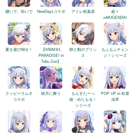
継いで、紡いで
NewDaysコラボ
アトレ秋葉原
超々
∞MUGENDAI
夏を遊び倒せ！
【ANIM＠L
静と動のプリン
もふもふチェン
PARADISE! in
ス
ジ！シリーズ
Tobu Zoo】
クッピーラムネ
睦月に舞う
もんすたーっ
POP UP in 松屋
コラボ
娘・めたもる！
浅草
シリーズ