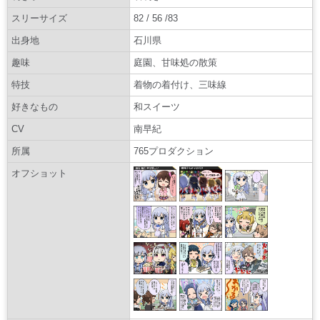
スリーサイズ
82 / 56 /83
出身地
石川県
趣味
庭園、甘味処の散策
特技
着物の着付け、三味線
好きなもの
和スイーツ
CV
南早紀
所属
765プロダクション
オフショット