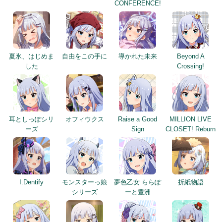
CONFERENCE!
夏氷、はじめま
自由をこの手に
導かれた未来
Beyond A
した
Crossing!
耳としっぽシリ
オフィウクス
Raise a Good
MILLION LIVE
ーズ
Sign
CLOSET! Reburn
I.Dentify
モンスターっ娘
夢色乙女 ららぽ
折紙物語
シリーズ
ーと豊洲