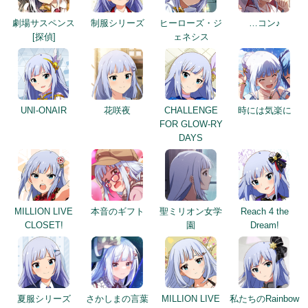
劇場サスペンス
制服シリーズ
ヒーローズ・ジ
…コン♪
[探偵]
ェネシス
UNI-ONAIR
花咲夜
CHALLENGE
時には気楽に
FOR GLOW-RY
DAYS
MILLION LIVE
本音のギフト
聖ミリオン女学
Reach 4 the
CLOSET!
園
Dream!
夏服シリーズ
さかしまの言葉
MILLION LIVE
私たちのRainbow