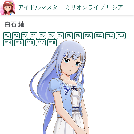
アイドルマスター ミリオンライブ！ シアターデイズDB【ミリシタDB】
白石 紬
#1
#2
#3
#4
#5
#6
#7
#8
#9
#10
#11
#12
#13
#14
#15
#16
#17
#18