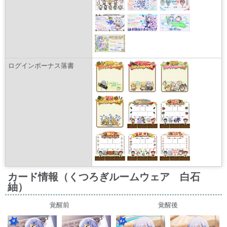
ログインボーナス落書
カード情報（くつろぎルームウェア 白石
紬）
覚醒前
覚醒後