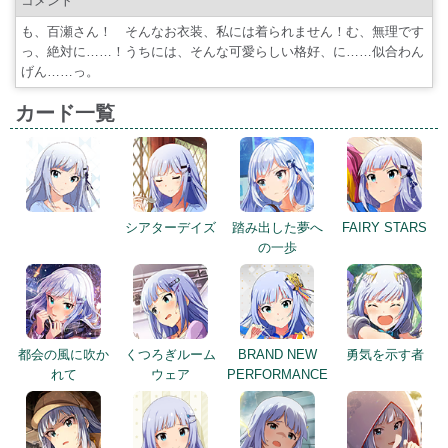
コメント
も、百瀬さん！ そんなお衣装、私には着られません！む、無理です
っ、絶対に……！うちには、そんな可愛らしい格好、に……似合わん
げん……っ。
カード一覧
シアターデイズ
踏み出した夢へ
FAIRY STARS
の一歩
都会の風に吹か
くつろぎルーム
BRAND NEW
勇気を示す者
れて
ウェア
PERFORMANCE