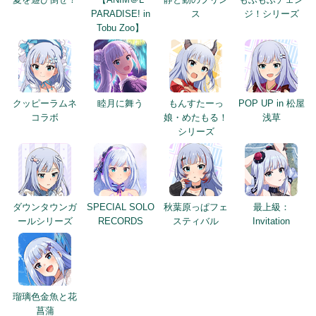
PARADISE! in
ス
ジ！シリーズ
Tobu Zoo】
クッピーラムネ
睦月に舞う
もんすたーっ
POP UP in 松屋
コラボ
娘・めたもる！
浅草
シリーズ
ダウンタウンガ
SPECIAL SOLO
秋葉原っぱフェ
最上級：
ールシリーズ
RECORDS
スティバル
Invitation
瑠璃色金魚と花
菖蒲