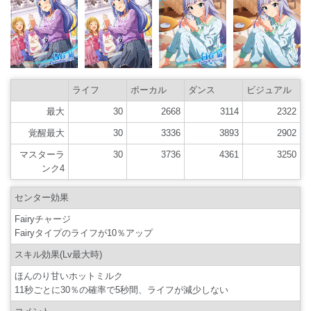
ライフ
ボーカル
ダンス
ビジュアル
最大
30
2668
3114
2322
覚醒最大
30
3336
3893
2902
マスターラ
30
3736
4361
3250
ンク4
センター効果
Fairyチャージ
Fairyタイプのライフが10％アップ
スキル効果(Lv最大時)
ほんのり甘いホットミルク
11秒ごとに30％の確率で5秒間、ライフが減少しない