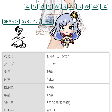
#1
#2
#3
#4
#5
#6
#7
#8
#9
#10
#11
SRサイン
SSRサイン
ネーム
なまえ
しらいし つむぎ
タイプ
FAIRY
身長
160cm
体重
45kg
血液型
AB型
年齢
17歳
誕生日
5月29日(双子座)
利き手
右利き