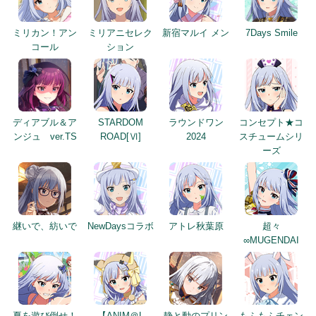
ミリカン！アン
ミリアニセレク
新宿マルイ メン
7Days Smile
コール
ション
ディアブル＆ア
STARDOM
ラウンドワン
コンセプト★コ
ンジュ ver.TS
ROAD[Ⅵ]
2024
スチュームシリ
ーズ
継いで、紡いで
NewDaysコラボ
アトレ秋葉原
超々
∞MUGENDAI
夏を遊び倒せ！
【ANIM＠L
静と動のプリン
もふもふチェン