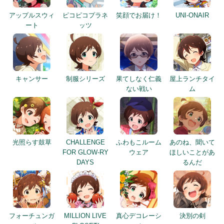
アップルスウィ
ピコピコプラネ
笑顔でお届け！
UNI-ONAIR
ート
ッツ
キャンサー
制服シリーズ
果てしなく仁義
屋上ランチタイ
ない戦い
ム
光照らす鼓草
CHALLENGE
ふわもこルーム
あのね、聞いて
FOR GLOW-RY
ウェア
ほしいことがあ
DAYS
るんだ
フォーチュンガ
MILLION LIVE
真心デコレーシ
決別の剣