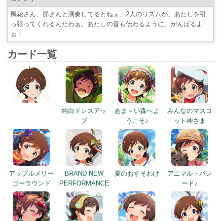
風花さん、昴さんと演奏してるとねぇ、2人のリズムが、あたしを引
っ張ってくれるんだわぁ。あたしの音も伝わるように、がんばるよ
ぉ！
カード一覧
純白ドレスアッ
あま～い森へよ
みんなのマスコ
プ
うこそ♪
ット神さま
アップルメリー
BRAND NEW
夏のおすそわけ
アニマル・パレ
ゴーラウンド
PERFORMANCE
ード♪