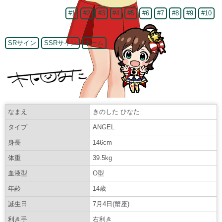
#1
#2
#3
#4
#5
#6
#7
#8
#9
#10
SRサイン
SSRサイン
ネーム
なまえ
きのした ひなた
タイプ
ANGEL
身長
146cm
体重
39.5kg
血液型
O型
年齢
14歳
誕生日
7月4日(蟹座)
利き手
右利き