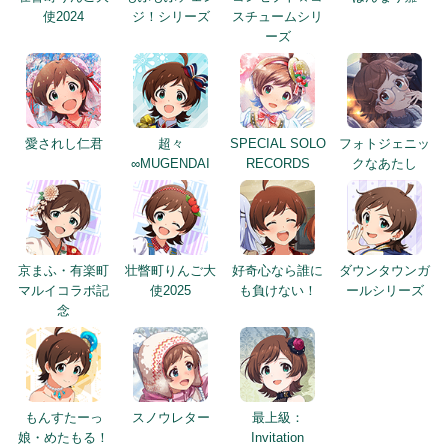
使2024
ジ！シリーズ
スチュームシリ
ーズ
愛されし仁君
超々
SPECIAL SOLO
フォトジェニッ
∞MUGENDAI
RECORDS
クなあたし
京まふ・有楽町
壮瞥町りんご大
好奇心なら誰に
ダウンタウンガ
マルイコラボ記
使2025
も負けない！
ールシリーズ
念
もんすたーっ
スノウレター
最上級：
娘・めたもる！
Invitation