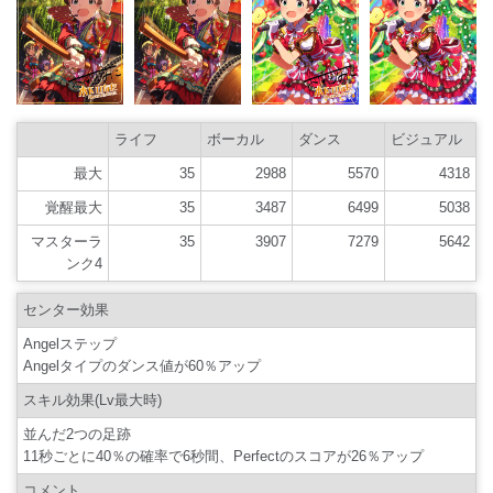
ライフ
ボーカル
ダンス
ビジュアル
最大
35
2988
5570
4318
覚醒最大
35
3487
6499
5038
マスターラ
35
3907
7279
5642
ンク4
センター効果
Angelステップ
Angelタイプのダンス値が60％アップ
スキル効果(Lv最大時)
並んだ2つの足跡
11秒ごとに40％の確率で6秒間、Perfectのスコアが26％アップ
コメント