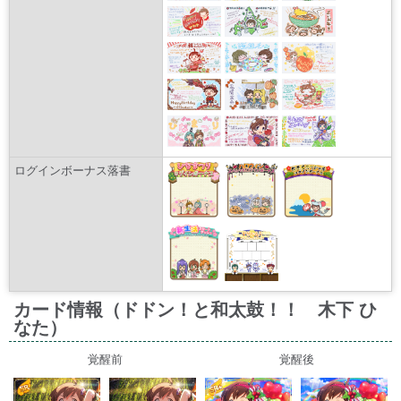
ログインボーナス落書
カード情報（ドドン！と和太鼓！！ 木下 ひ
なた）
覚醒前
覚醒後