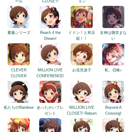
ール
CLOSET!
ョン
夏服シリーズ
Reach 4 the
ドドン！と和太
女神は微笑まな
Dream!
鼓！！
い
CLEVER
MILLION LIVE
お花見迷子
私、召喚♪
CLOVER
CONFERENCE!
私たちのRainbow
あったかいプレ
MILLION LIVE
Beyond A
ゼント
CLOSET! Reburn
Crossing!