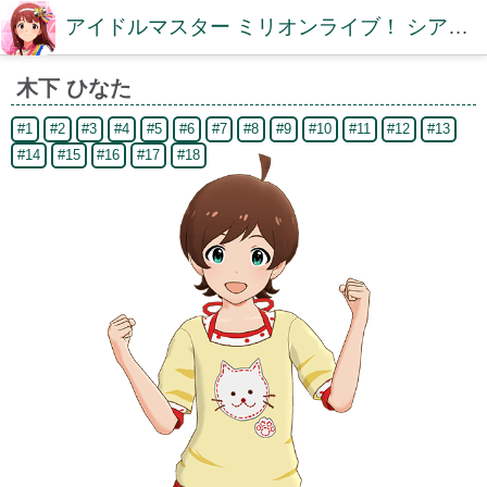
アイドルマスター ミリオンライブ！ シアターデイズDB【ミリシタDB】
木下 ひなた
#1
#2
#3
#4
#5
#6
#7
#8
#9
#10
#11
#12
#13
#14
#15
#16
#17
#18