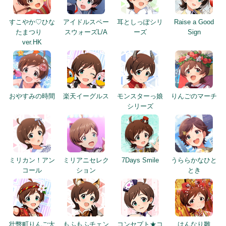
すこやか♡ひな
アイドルスペー
耳としっぽシリ
Raise a Good
たまつり
スウォーズL/A
ーズ
Sign
ver.HK
おやすみの時間
楽天イーグルス
モンスターっ娘
りんごのマーチ
シリーズ
ミリカン！アン
ミリアニセレク
7Days Smile
うららかなひと
コール
ション
とき
壮瞥町りんご大
もふもふチェン
コンセプト★コ
はんなり雛